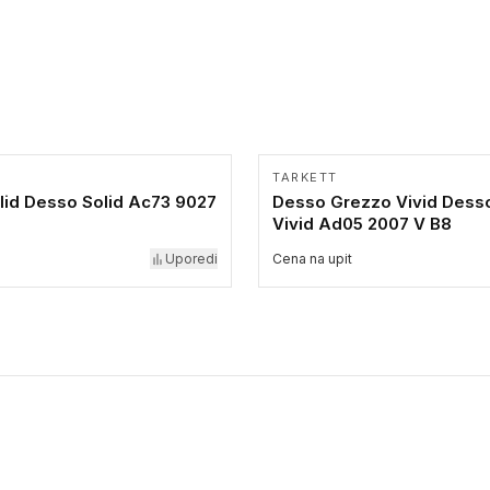
TARKETT
lid Desso Solid Ac73 9027
Desso Grezzo Vivid Dess
Vivid Ad05 2007 V B8
Uporedi
Cena na upit