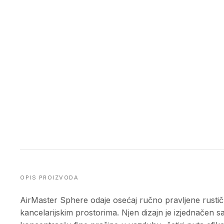
OPIS PROIZVODA
AirMaster Sphere odaje osećaj ručno pravljene rustične
kancelarijskim prostorima. Njen dizajn je izjednačen