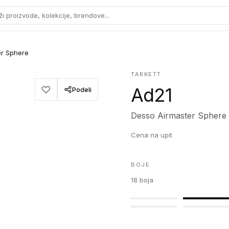
ži proizvode, kolekcije, brendove...
er Sphere
TARKETT
Ad21
Podeli
Desso Airmaster Sphere
Cena na upit
BOJE
18
boja