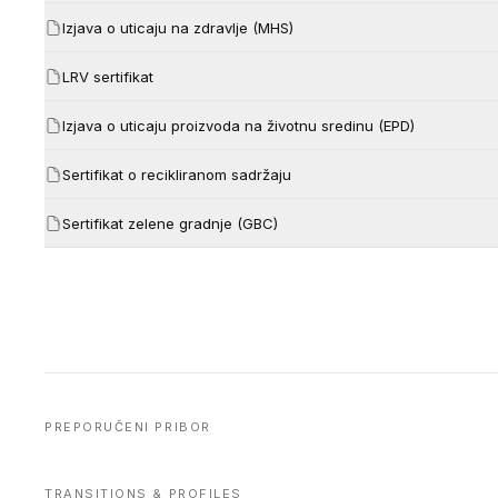
Izjava o uticaju na zdravlje (MHS)
LRV sertifikat
Izjava o uticaju proizvoda na životnu sredinu (EPD)
Sertifikat o recikliranom sadržaju
Sertifikat zelene gradnje (GBC)
PREPORUČENI PRIBOR
TRANSITIONS & PROFILES