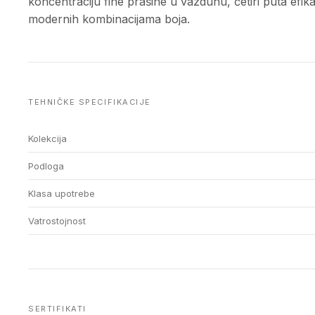
koncentraciju fine prašine u vazduhu, četiri puta efik
modernih kombinacijama boja.
TEHNIČKE SPECIFIKACIJE
Kolekcija
Podloga
Klasa upotrebe
Vatrostojnost
SERTIFIKATI