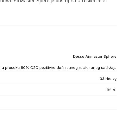
podova. AirMaster Spere je dostupna u rustičnim ali
Desso Airmaster Sphere
u proseku 80% C2C pozitivno definisanog recikliranog sadržaja
33 Heavy
Bfl-s1