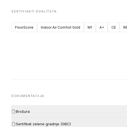
SERTIFIKATI KVALITETA
FloorScore
Indoor Air Comfort Gold
M1
A+
CE
R
DOKUMENTACIJA
Brošura
Sertifikat zelene gradnje (GBC)