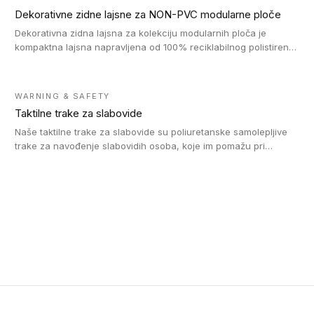
Dekorativne zidne lajsne za NON-PVC modularne ploče
Dekorativna zidna lajsna za kolekciju modularnih ploča je
kompaktna lajsna napravljena od 100% reciklabilnog polistirena,
sa najmanje 30% recikliranog materijala.
WARNING & SAFETY
Taktilne trake za slabovide
Naše taktilne trake za slabovide su poliuretanske samolepljive
trake za navođenje slabovidih osoba, koje im pomažu pri
kretanju u prostoru. Ravne trake omogućavaju slabovidim
osobama da prate putanju pomoću belog štapa. Ove taktilne
trake su kompatibilne sa homogenim i heterogenim vinilnim
podovima, LVT lepljenim pločicama i linoleumom.