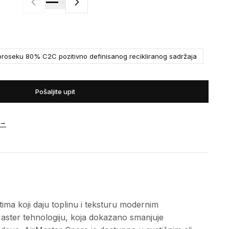
roseku 80% C2C pozitivno definisanog recikliranog sadržaja
Pošaljite upit
→
tima koji daju toplinu i teksturu modernim
Master tehnologiju, koja dokazano smanjuje