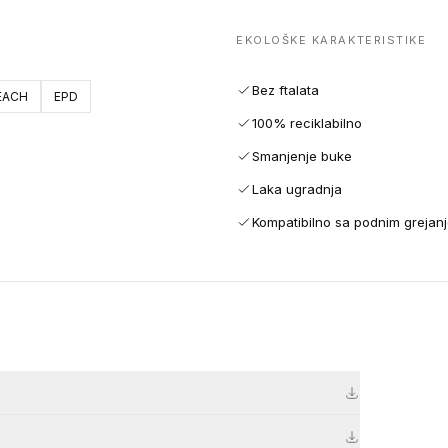
EKOLOŠKE KARAKTERISTIKE
Bez ftalata
EACH
EPD
100% reciklabilno
Smanjenje buke
Laka ugradnja
Kompatibilno sa podnim grejan