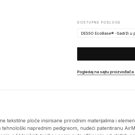
DOSTUPNE PODLOGE
DESSO EcoBase® -Sadrži u p
Pogledaj na sajtu proizvođača
 tekstilne ploče insirisane prirodnim materijalima i elemen
 sa tehnološki naprednim pedigreom, nudeći patentiranu Air