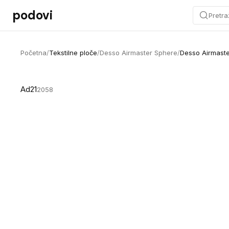
Preskoči na sadržaj
podovi
Pretra
Početna
/
Tekstilne ploče
/
Desso Airmaster Sphere
/
Desso Airmast
Ad21
2058