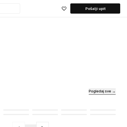
Pošalji upit
Pogledaj sve →