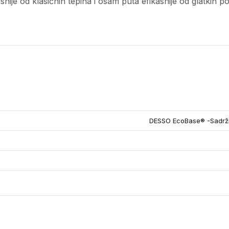
asnije od klasičnih tepiha i osam puta efikasnije od glatkih 
DESSO EcoBase® -Sadrži 