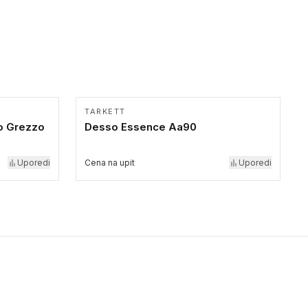
TARKETT
o Grezzo
Desso Essence Aa90
Uporedi
Cena na upit
Uporedi