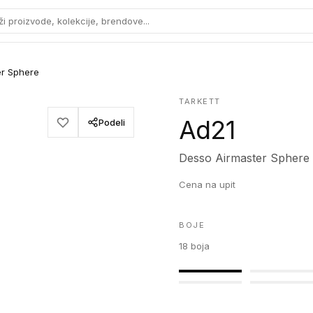
ži proizvode, kolekcije, brendove...
er Sphere
TARKETT
Ad21
Podeli
Desso Airmaster Sphere
Cena na upit
BOJE
18
boja