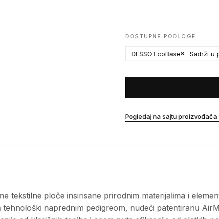
DOSTUPNE PODLOGE
DESSO EcoBase® -Sadrži u p
Pogledaj na sajtu proizvođača
 tekstilne ploče insirisane prirodnim materijalima i elemen
 sa tehnološki naprednim pedigreom, nudeći patentiranu Air