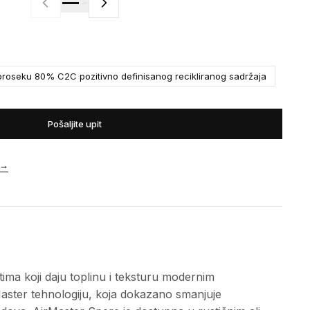
roseku 80% C2C pozitivno definisanog recikliranog sadržaja
Pošaljite upit
→
tima koji daju toplinu i teksturu modernim
Master tehnologiju, koja dokazano smanjuje