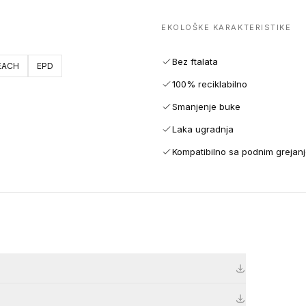
EKOLOŠKE KARAKTERISTIKE
Bez ftalata
EACH
EPD
100% reciklabilno
Smanjenje buke
Laka ugradnja
Kompatibilno sa podnim grejan