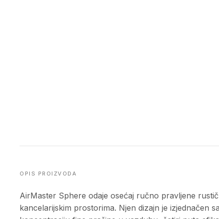
OPIS PROIZVODA
AirMaster Sphere odaje osećaj ručno pravljene rustične
kancelarijskim prostorima. Njen dizajn je izjednačen