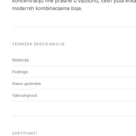
koncentraciju fine prašine u vazduhu, četiri puta efik
modernih kombinacijama boja.
TEHNIČKE SPECIFIKACIJE
Kolekcija
Podloga
Klasa upotrebe
Vatrostojnost
SERTIFIKATI