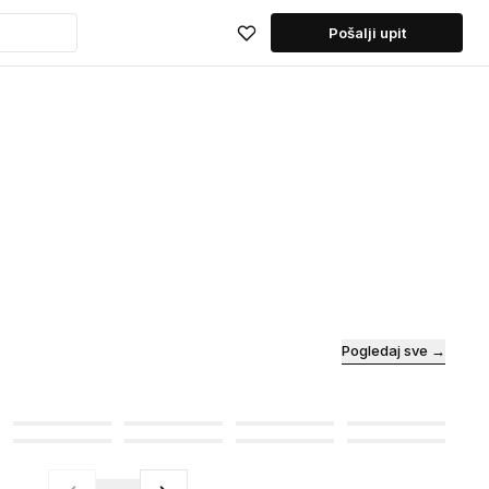
Pošalji upit
Pogledaj sve →