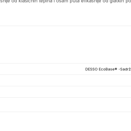
asnije od klasičnih tepiha i osam puta efikasnije od glatkih 
DESSO EcoBase® -Sadrži 