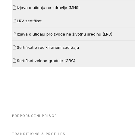
Izjava o uticaju na zdravlje (MHS)
LRV sertifikat
Izjava o uticaju proizvoda na životnu sredinu (EPD)
Sertifikat o recikliranom sadržaju
Sertifikat zelene gradnje (GBC)
PREPORUČENI PRIBOR
TRANSITIONS & PROFILES