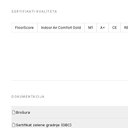
SERTIFIKATI KVALITETA
FloorScore
Indoor Air Comfort Gold
M1
A+
CE
R
DOKUMENTACIJA
Brošura
Sertifikat zelene gradnje (GBC)