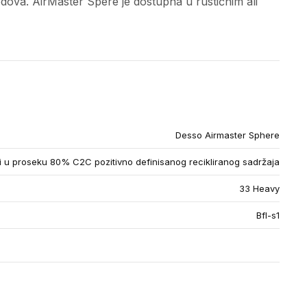
podova. AirMaster Spere je dostupna u rustičnim ali
Desso Airmaster Sphere
u proseku 80% C2C pozitivno definisanog recikliranog sadržaja
33 Heavy
Bfl-s1