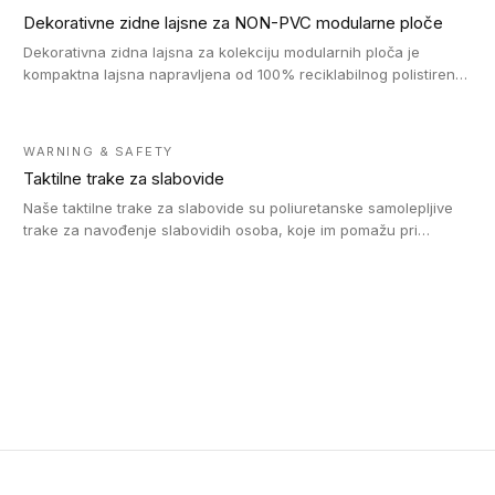
Dekorativne zidne lajsne za NON-PVC modularne ploče
Dekorativna zidna lajsna za kolekciju modularnih ploča je
kompaktna lajsna napravljena od 100% reciklabilnog polistirena,
sa najmanje 30% recikliranog materijala.
WARNING & SAFETY
Taktilne trake za slabovide
Naše taktilne trake za slabovide su poliuretanske samolepljive
trake za navođenje slabovidih osoba, koje im pomažu pri
kretanju u prostoru. Ravne trake omogućavaju slabovidim
osobama da prate putanju pomoću belog štapa. Ove taktilne
trake su kompatibilne sa homogenim i heterogenim vinilnim
podovima, LVT lepljenim pločicama i linoleumom.