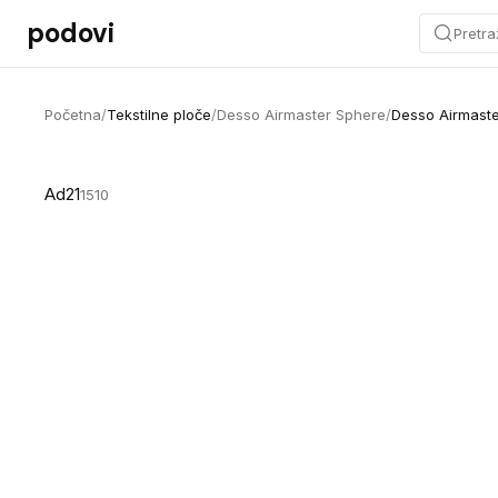
Preskoči na sadržaj
podovi
Pretra
Početna
/
Tekstilne ploče
/
Desso Airmaster Sphere
/
Desso Airmast
Ad21
1510