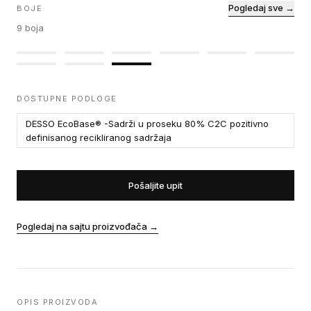
Pogledaj sve →
BOJE
9
boja
DOSTUPNE PODLOGE
DESSO EcoBase® -Sadrži u proseku 80% C2C pozitivno
definisanog recikliranog sadržaja
Pošaljite upit
Pogledaj na sajtu proizvođača
→
OPIS PROIZVODA