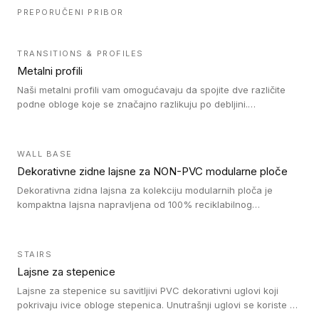
PREPORUČENI PRIBOR
TRANSITIONS & PROFILES
Metalni profili
Naši metalni profili vam omogućavaju da spojite dve različite
podne obloge koje se značajno razlikuju po debljini.
Jednostavni su za ugradnju i ne ometaju kretanje zahvaljujući
velikom nagibu. Mogu da se koriste za ublažavanje razlike u
debljini do 8mm. Naši metalni profili mogu da se koriste u
WALL BASE
oblastima sa velikom cirkulacijom.
Dekorativne zidne lajsne za NON-PVC modularne ploče
Dekorativna zidna lajsna za kolekciju modularnih ploča je
kompaktna lajsna napravljena od 100% reciklabilnog
polistirena, sa najmanje 30% recikliranog materijala.
STAIRS
Lajsne za stepenice
Lajsne za stepenice su savitljivi PVC dekorativni uglovi koji
pokrivaju ivice obloge stepenica. Unutrašnji uglovi se koriste za