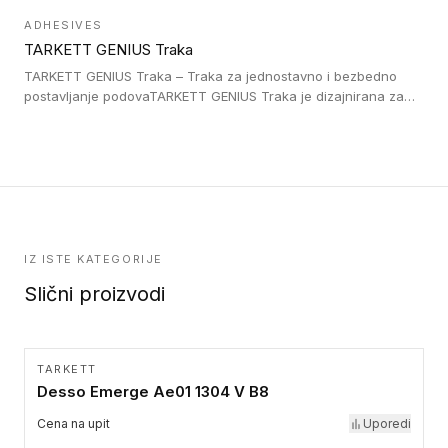
postavljene na homogenim i heterogenim podovima, LVT
ADHESIVES
lepljenim ili linoleumskim podovima, u skladu sa zahtevima za
TARKETT GENIUS Traka
pristup i bezbednost osoba sa invaliditetom i sa NF P 98 351
Pristupačnost. Dostupne su u 3 formata: gumene ploče koje se
TARKETT GENIUS Traka – Traka za jednostavno i bezbedno
lepe, poliuertanske samolepljive u kvadratnom i pravougaonom
postavljanje podovaTARKETT GENIUS Traka je dizajnirana za
formatu.
upotrebu kod podovima iz Excellence Genius loose-lay
kolekcije.
IZ ISTE KATEGORIJE
Slični proizvodi
TARKETT
Desso Emerge Ae01 1304 V B8
Cena na upit
Uporedi