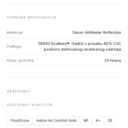
TEHNIČKE SPECIFIKACIJE
Kolekcija
Desso AirMaster Reflection
DESSO EcoBase® -Sadrži u proseku 80% C2C
Podloga
pozitivno definisanog recikliranog sadržaja
Klasa upotrebe
33 Heavy
SERTIFIKATI
SERTIFIKATI KVALITETA
FloorScore
Indoor Air Comfort Gold
M1
A+
CE