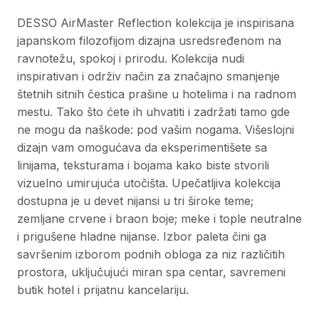
DESSO AirMaster Reflection kolekcija je inspirisana
japanskom filozofijom dizajna usredsređenom na
ravnotežu, spokoj i prirodu. Kolekcija nudi
inspirativan i održiv način za značajno smanjenje
štetnih sitnih čestica prašine u hotelima i na radnom
mestu. Tako što ćete ih uhvatiti i zadržati tamo gde
ne mogu da naškode: pod vašim nogama. Višeslojni
dizajn vam omogućava da eksperimentišete sa
linijama, teksturama i bojama kako biste stvorili
vizuelno umirujuća utočišta. Upečatljiva kolekcija
dostupna je u devet nijansi u tri široke teme;
zemljane crvene i braon boje; meke i tople neutralne
i prigušene hladne nijanse. Izbor paleta čini ga
savršenim izborom podnih obloga za niz različitih
prostora, uključujući miran spa centar, savremeni
butik hotel i prijatnu kancelariju.