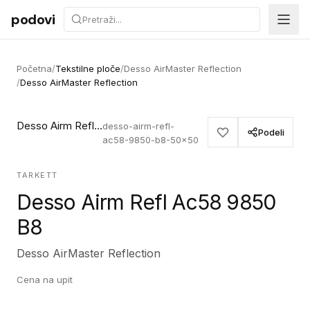
Preskoči na sadržaj
podovi
Početna
/
Tekstilne ploče
/
Desso AirMaster Reflection
/
Desso AirMaster Reflection
Desso Airm Refl Ac58 9850 B8
desso-airm-refl-
Podeli
ac58-9850-b8-50x50
TARKETT
Desso Airm Refl Ac58 9850
B8
Desso AirMaster Reflection
Cena na upit