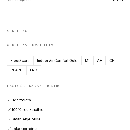
SERTIFIKATI
SERTIFIKATI KVALITETA
FloorScore
Indoor Air Comfort Gold
M1
A+
CE
REACH
EPD
EKOLOŠKE KARAKTERISTIKE
Bez ftalata
100% reciklabilno
Smanjenje buke
Laka ugradnja