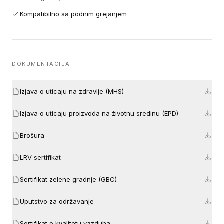
Kompatibilno sa podnim grejanjem
DOKUMENTACIJA
Izjava o uticaju na zdravlje (MHS)
Izjava o uticaju proizvoda na životnu sredinu (EPD)
Brošura
LRV sertifikat
Sertifikat zelene gradnje (GBC)
Uputstvo za održavanje
Sertifikat o kvalitetu vazduha