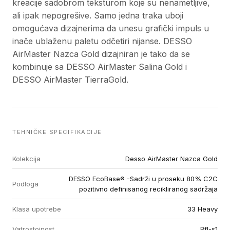
kreacije sadobrom teksturom koje su nenametljive,
ali ipak nepogrešive. Samo jedna traka uboji
omogućava dizajnerima da unesu grafički impuls u
inače ublaženu paletu odčetiri nijanse. DESSO
AirMaster Nazca Gold dizajniran je tako da se
kombinuje sa DESSO AirMaster Salina Gold i
DESSO AirMaster TierraGold.
TEHNIČKE SPECIFIKACIJE
Kolekcija
Desso AirMaster Nazca Gold
DESSO EcoBase® -Sadrži u proseku 80% C2C
Podloga
pozitivno definisanog recikliranog sadržaja
Klasa upotrebe
33 Heavy
Vatrostojnost
Bfl-s1