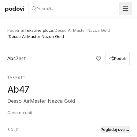
Preskoči na sadržaj
podovi
Početna
/
Tekstilne ploče
/
Desso AirMaster Nazca Gold
/
Desso AirMaster Nazca Gold
Ab47
9411
Podeli
TARKETT
Ab47
Desso AirMaster Nazca Gold
Cena na upit
Pogledaj sve →
BOJE