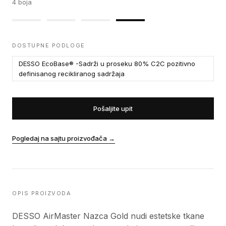
4
boja
DOSTUPNE PODLOGE
DESSO EcoBase® -Sadrži u proseku 80% C2C pozitivno
definisanog recikliranog sadržaja
Pošaljite upit
Pogledaj na sajtu proizvođača
→
OPIS PROIZVODA
DESSO AirMaster Nazca Gold nudi estetske tkane