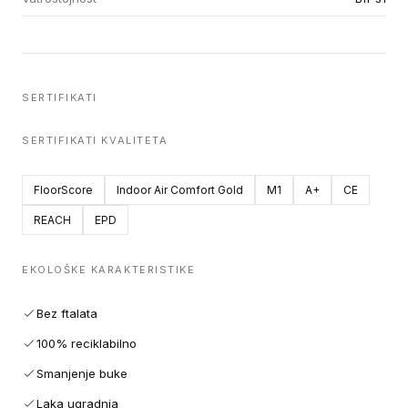
SERTIFIKATI
SERTIFIKATI KVALITETA
FloorScore
Indoor Air Comfort Gold
M1
A+
CE
REACH
EPD
EKOLOŠKE KARAKTERISTIKE
Bez ftalata
100% reciklabilno
Smanjenje buke
Laka ugradnja