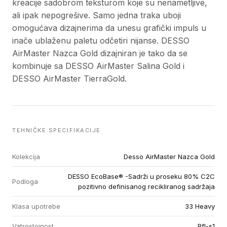
kreacije sadobrom teksturom koje su nenametljive,
ali ipak nepogrešive. Samo jedna traka uboji
omogućava dizajnerima da unesu grafički impuls u
inače ublaženu paletu odčetiri nijanse. DESSO
AirMaster Nazca Gold dizajniran je tako da se
kombinuje sa DESSO AirMaster Salina Gold i
DESSO AirMaster TierraGold.
TEHNIČKE SPECIFIKACIJE
Kolekcija
Desso AirMaster Nazca Gold
DESSO EcoBase® -Sadrži u proseku 80% C2C
Podloga
pozitivno definisanog recikliranog sadržaja
Klasa upotrebe
33 Heavy
Vatrostojnost
Bfl-s1