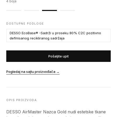
4
boja
DOSTUPNE PODLOGE
DESSO EcoBase® -Sadrži u proseku 80% C2C pozitivno
definisanog recikliranog sadržaja
Pošaljite upit
Pogledaj na sajtu proizvođača
→
OPIS PROIZVODA
DESSO AirMaster Nazca Gold nudi estetske tkane