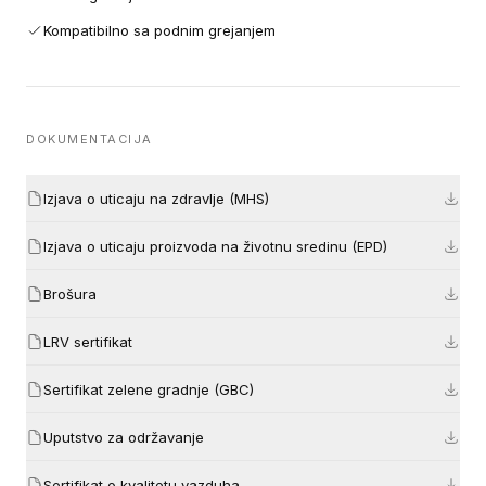
Kompatibilno sa podnim grejanjem
DOKUMENTACIJA
Izjava o uticaju na zdravlje (MHS)
Izjava o uticaju proizvoda na životnu sredinu (EPD)
Brošura
LRV sertifikat
Sertifikat zelene gradnje (GBC)
Uputstvo za održavanje
Sertifikat o kvalitetu vazduha