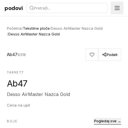
Preskoči na sadržaj
podovi
Početna
/
Tekstilne ploče
/
Desso AirMaster Nazca Gold
/
Desso AirMaster Nazca Gold
Ab47
9318
Podeli
TARKETT
Ab47
Desso AirMaster Nazca Gold
Cena na upit
Pogledaj sve →
BOJE