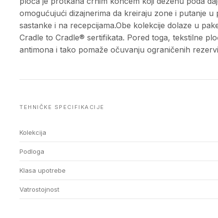
ploča je protkana crnim koncem koji dezenu poda daje
omogućujući dizajnerima da kreiraju zone i putanje u 
sastanke i na recepcijama.Obe kolekcije dolaze u pa
Cradle to Cradle® sertifikata. Pored toga, tekstilne
antimona i tako pomaže očuvanju ograničenih rezervi
TEHNIČKE SPECIFIKACIJE
Kolekcija
Podloga
Klasa upotrebe
Vatrostojnost