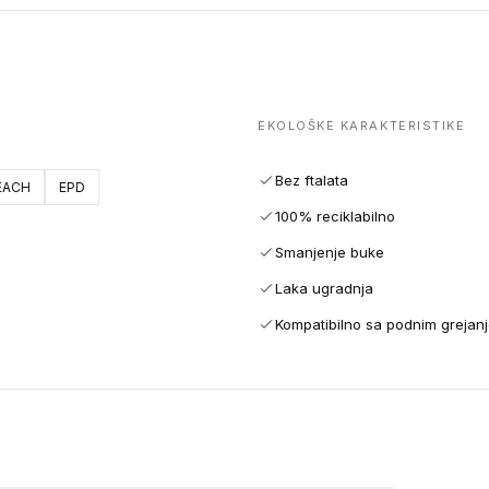
EKOLOŠKE KARAKTERISTIKE
Bez ftalata
EACH
EPD
100% reciklabilno
Smanjenje buke
Laka ugradnja
Kompatibilno sa podnim grejan