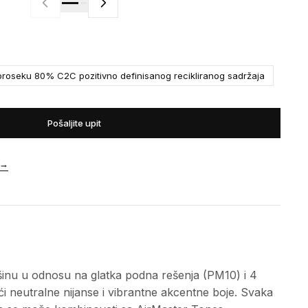
roseku 80% C2C pozitivno definisanog recikliranog sadržaja
Pošaljite upit
→
ašinu u odnosu na glatka podna rešenja (PM10) i 4
ći neutralne nijanse i vibrantne akcentne boje. Svaka