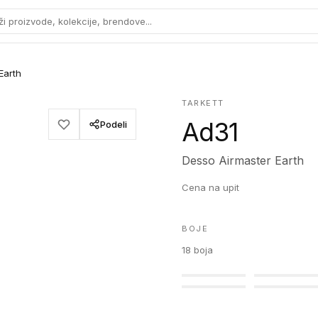
ži proizvode, kolekcije, brendove...
Earth
TARKETT
Ad31
Podeli
Desso Airmaster Earth
Cena na upit
BOJE
18
boja