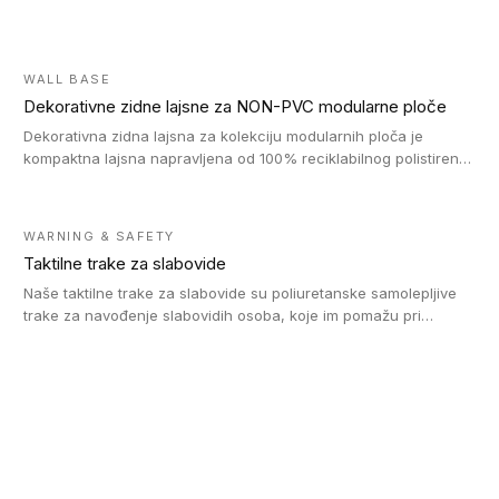
WALL BASE
Dekorativne zidne lajsne za NON-PVC modularne ploče
Dekorativna zidna lajsna za kolekciju modularnih ploča je
kompaktna lajsna napravljena od 100% reciklabilnog polistirena,
sa najmanje 30% recikliranog materijala.
WARNING & SAFETY
Taktilne trake za slabovide
Naše taktilne trake za slabovide su poliuretanske samolepljive
trake za navođenje slabovidih osoba, koje im pomažu pri
kretanju u prostoru. Ravne trake omogućavaju slabovidim
osobama da prate putanju pomoću belog štapa. Ove taktilne
trake su kompatibilne sa homogenim i heterogenim vinilnim
podovima, LVT lepljenim pločicama i linoleumom.