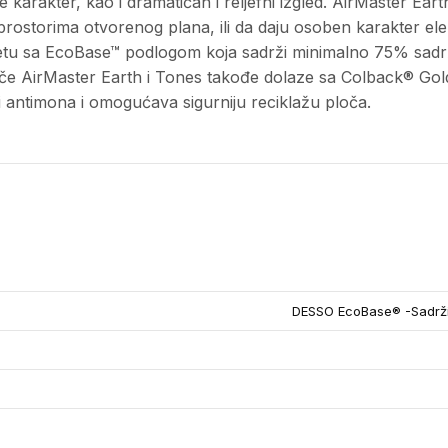
 karakter, kao i dramatičan i reljefni izgled. AirMaster Ea
prostorima otvorenog plana, ili da daju osoben karakter ele
ketu sa EcoBase™ podlogom koja sadrži minimalno 75% sadrža
 ploče AirMaster Earth i Tones takođe dolaze sa Colback® 
 antimona i omogućava sigurniju reciklažu ploča.
DESSO EcoBase® -Sadrži 