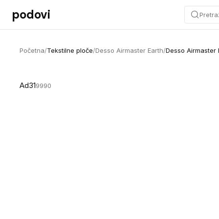
Preskoči na sadržaj
podovi
Pretra
Početna
/
Tekstilne ploče
/
Desso Airmaster Earth
/
Desso Airmaster 
Ad31
9990