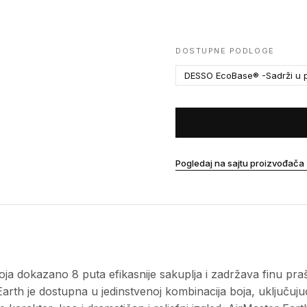
DOSTUPNE PODLOGE
DESSO EcoBase® -Sadrži u p
Pogledaj na sajtu proizvođača
ja dokazano 8 puta efikasnije sakuplja i zadržava finu pr
Earth je dostupna u jedinstvenoj kombinacija boja, uključuju