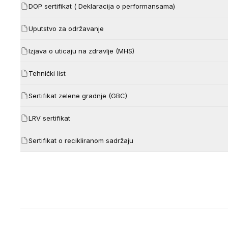
DOP sertifikat ( Deklaracija o performansama)
Uputstvo za održavanje
Izjava o uticaju na zdravlje (MHS)
Tehnički list
Sertifikat zelene gradnje (GBC)
LRV sertifikat
Sertifikat o recikliranom sadržaju