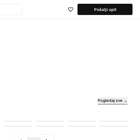
Pošalji upit
Pogledaj sve →