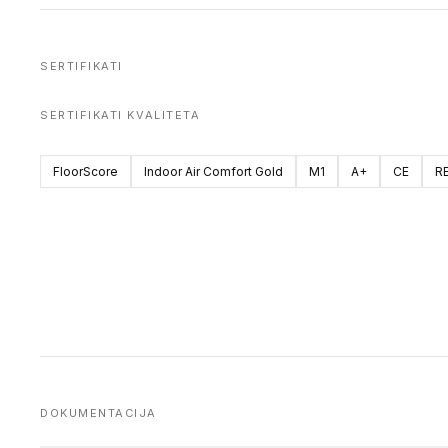
SERTIFIKATI
SERTIFIKATI KVALITETA
FloorScore
Indoor Air Comfort Gold
M1
A+
CE
R
DOKUMENTACIJA