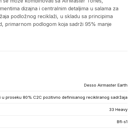
rth se može kombinovati sa AirMaster Tones,
mentima dizajna i centralnim detaljima u salama za
ja podložnog reciklaži, u skladu sa principima
Gold, primarnom podlogom koja sadrži 95% manje
Desso Airmaster Earth
u proseku 80% C2C pozitivno definisanog recikliranog sadržaja
33 Heavy
Bfl-s1