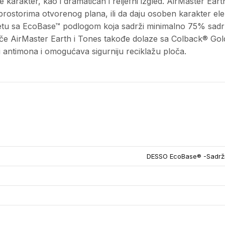
 karakter, kao i dramatičan i reljefni izgled. AirMaster Ea
prostorima otvorenog plana, ili da daju osoben karakter ele
ketu sa EcoBase™ podlogom koja sadrži minimalno 75% sadrža
 ploče AirMaster Earth i Tones takođe dolaze sa Colback® 
 antimona i omogućava sigurniju reciklažu ploča.
DESSO EcoBase® -Sadrži 