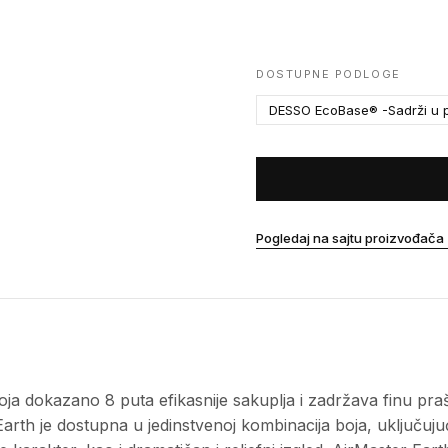
DOSTUPNE PODLOGE
DESSO EcoBase® -Sadrži u p
Pogledaj na sajtu proizvođača
ja dokazano 8 puta efikasnije sakuplja i zadržava finu pr
Earth je dostupna u jedinstvenoj kombinacija boja, uključuju