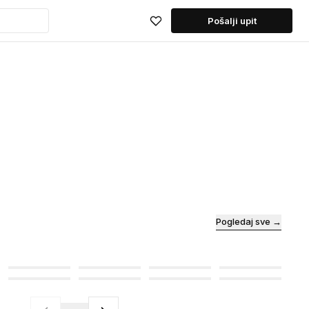
Pošalji upit
Pogledaj sve →