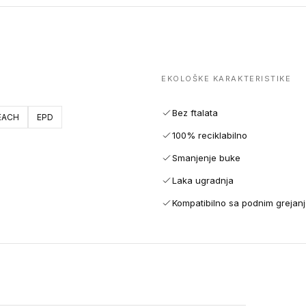
EKOLOŠKE KARAKTERISTIKE
Bez ftalata
EACH
EPD
100% reciklabilno
Smanjenje buke
Laka ugradnja
Kompatibilno sa podnim grejan