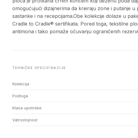
ploča je protkana crnim koncem koji dezenu poda daje
omogućujući dizajnerima da kreiraju zone i putanje u 
sastanke i na recepcijama.Obe kolekcije dolaze u pa
Cradle to Cradle® sertifikata. Pored toga, tekstilne
antimona i tako pomaže očuvanju ograničenih rezervi
TEHNIČKE SPECIFIKACIJE
Kolekcija
Podloga
Klasa upotrebe
Vatrostojnost