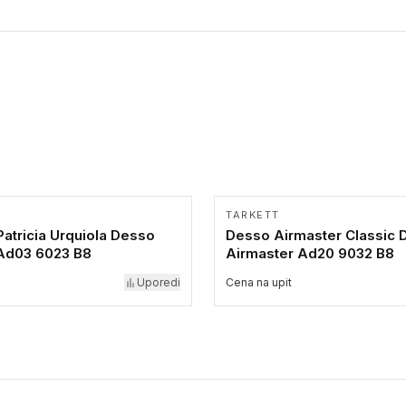
TARKETT
atricia Urquiola Desso
Desso Airmaster Classic 
 Ad03 6023 B8
Airmaster Ad20 9032 B8
Uporedi
Cena na upit