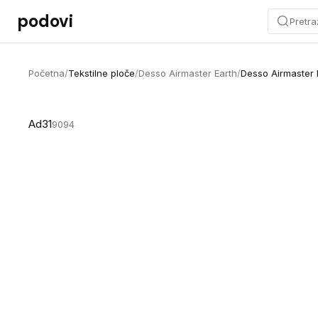
Preskoči na sadržaj
podovi
Pretra
Početna
/
Tekstilne ploče
/
Desso Airmaster Earth
/
Desso Airmaster 
Ad31
9094