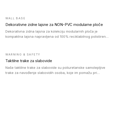
WALL BASE
Dekorativne zidne lajsne za NON-PVC modularne ploče
Dekorativna zidna lajsna za kolekciju modularnih ploča je
kompaktna lajsna napravljena od 100% reciklabilnog polistirena,
sa najmanje 30% recikliranog materijala.
WARNING & SAFETY
Taktilne trake za slabovide
Naše taktilne trake za slabovide su poliuretanske samolepljive
trake za navođenje slabovidih osoba, koje im pomažu pri
kretanju u prostoru. Ravne trake omogućavaju slabovidim
osobama da prate putanju pomoću belog štapa. Ove taktilne
trake su kompatibilne sa homogenim i heterogenim vinilnim
podovima, LVT lepljenim pločicama i linoleumom.