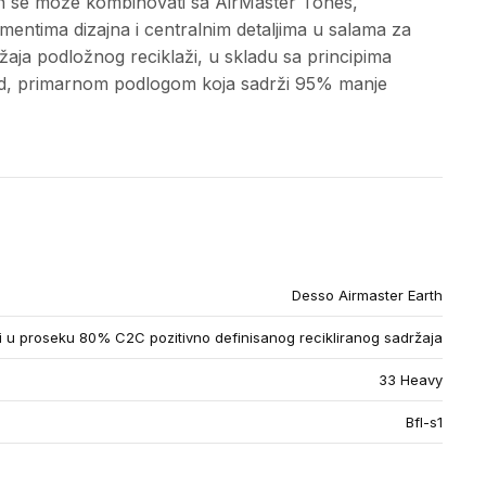
rth se može kombinovati sa AirMaster Tones,
mentima dizajna i centralnim detaljima u salama za
ja podložnog reciklaži, u skladu sa principima
Gold, primarnom podlogom koja sadrži 95% manje
Desso Airmaster Earth
u proseku 80% C2C pozitivno definisanog recikliranog sadržaja
33 Heavy
Bfl-s1