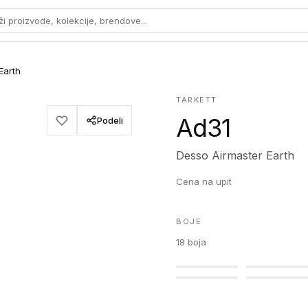
ži proizvode, kolekcije, brendove...
Earth
TARKETT
Ad31
Podeli
Desso Airmaster Earth
Cena na upit
BOJE
18
boja