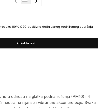
roseku 80% C2C pozitivno definisanog recikliranog sadržaja
Pošaljite upit
→
ašinu u odnosu na glatka podna rešenja (PM10) i 4
ći neutralne nijanse i vibrantne akcentne boje. Svaka