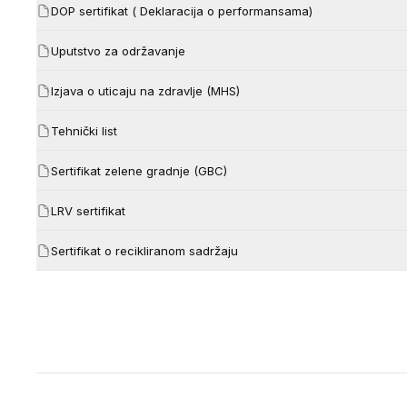
DOP sertifikat ( Deklaracija o performansama)
Uputstvo za održavanje
Izjava o uticaju na zdravlje (MHS)
Tehnički list
Sertifikat zelene gradnje (GBC)
LRV sertifikat
Sertifikat o recikliranom sadržaju