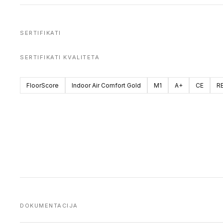
SERTIFIKATI
SERTIFIKATI KVALITETA
FloorScore
Indoor Air Comfort Gold
M1
A+
CE
R
DOKUMENTACIJA