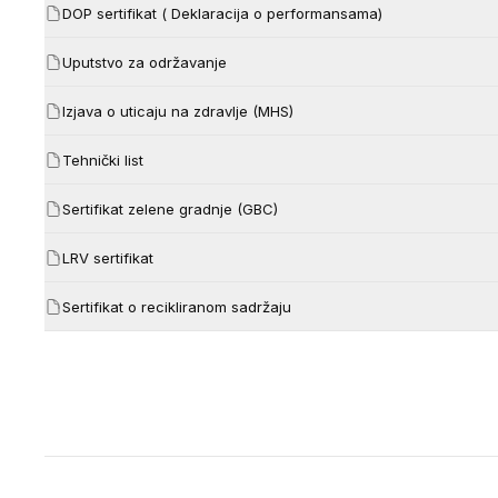
DOP sertifikat ( Deklaracija o performansama)
Uputstvo za održavanje
Izjava o uticaju na zdravlje (MHS)
Tehnički list
Sertifikat zelene gradnje (GBC)
LRV sertifikat
Sertifikat o recikliranom sadržaju