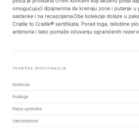
ploča je protkana crnim koncem koji dezenu poda daje
omogućujući dizajnerima da kreiraju zone i putanje u 
sastanke i na recepcijama.Obe kolekcije dolaze u pa
Cradle to Cradle® sertifikata. Pored toga, tekstilne
antimona i tako pomaže očuvanju ograničenih rezervi
TEHNIČKE SPECIFIKACIJE
Kolekcija
Podloga
Klasa upotrebe
Vatrostojnost