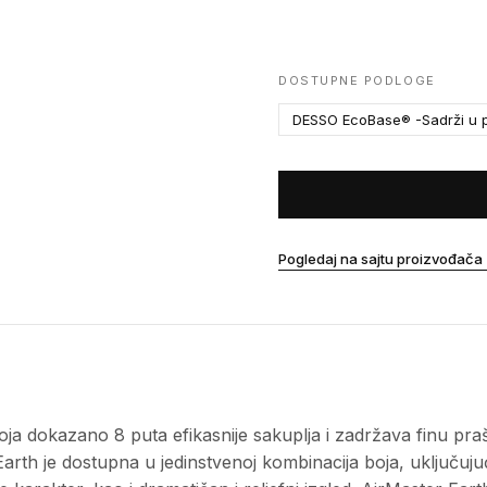
DOSTUPNE PODLOGE
DESSO EcoBase® -Sadrži u p
Pogledaj na sajtu proizvođača
ja dokazano 8 puta efikasnije sakuplja i zadržava finu pr
Earth je dostupna u jedinstvenoj kombinacija boja, uključuju