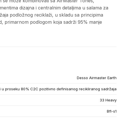
rth se može kombinovati sa AirMaster Tones,
mentima dizajna i centralnim detaljima u salama za
ja podložnog reciklaži, u skladu sa principima
Gold, primarnom podlogom koja sadrži 95% manje
Desso Airmaster Earth
u proseku 80% C2C pozitivno definisanog recikliranog sadržaja
33 Heavy
Bfl-s1