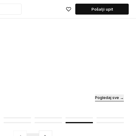
Pošalji upit
Pogledaj sve →