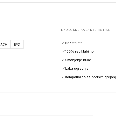
EKOLOŠKE KARAKTERISTIKE
Bez ftalata
EACH
EPD
100% reciklabilno
Smanjenje buke
Laka ugradnja
Kompatibilno sa podnim grejan