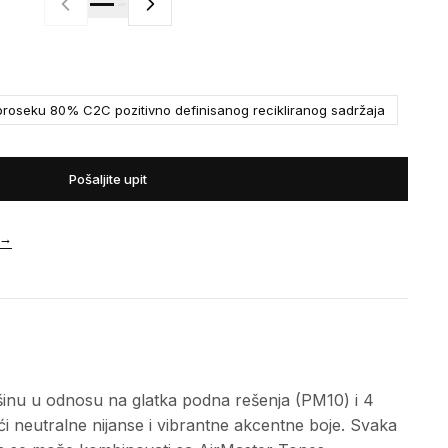
roseku 80% C2C pozitivno definisanog recikliranog sadržaja
Pošaljite upit
→
ašinu u odnosu na glatka podna rešenja (PM10) i 4
ći neutralne nijanse i vibrantne akcentne boje. Svaka