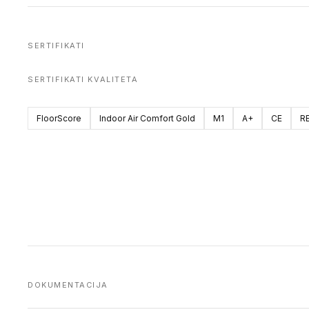
SERTIFIKATI
SERTIFIKATI KVALITETA
FloorScore
Indoor Air Comfort Gold
M1
A+
CE
R
DOKUMENTACIJA