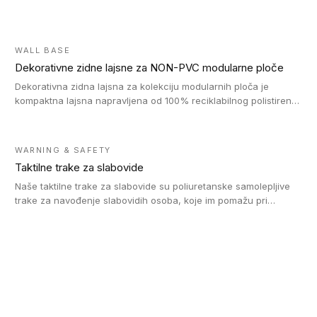
WALL BASE
Dekorativne zidne lajsne za NON-PVC modularne ploče
Dekorativna zidna lajsna za kolekciju modularnih ploča je
kompaktna lajsna napravljena od 100% reciklabilnog polistirena,
sa najmanje 30% recikliranog materijala.
WARNING & SAFETY
Taktilne trake za slabovide
Naše taktilne trake za slabovide su poliuretanske samolepljive
trake za navođenje slabovidih osoba, koje im pomažu pri
kretanju u prostoru. Ravne trake omogućavaju slabovidim
osobama da prate putanju pomoću belog štapa. Ove taktilne
trake su kompatibilne sa homogenim i heterogenim vinilnim
podovima, LVT lepljenim pločicama i linoleumom.