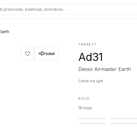
ži proizvode, kolekcije, brendove...
Earth
TARKETT
Ad31
Podeli
Desso Airmaster Earth
Cena na upit
BOJE
18
boja