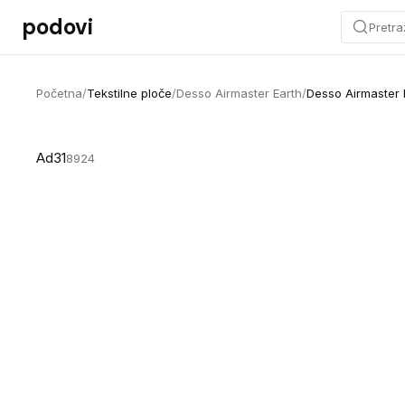
Preskoči na sadržaj
podovi
Pretra
Početna
/
Tekstilne ploče
/
Desso Airmaster Earth
/
Desso Airmaster 
Ad31
8924