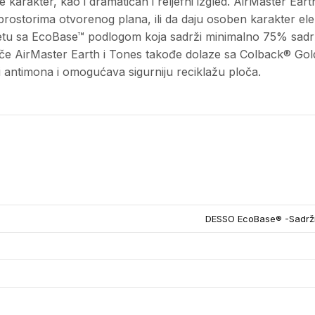
 karakter, kao i dramatičan i reljefni izgled. AirMaster Ea
prostorima otvorenog plana, ili da daju osoben karakter ele
ketu sa EcoBase™ podlogom koja sadrži minimalno 75% sadrža
 ploče AirMaster Earth i Tones takođe dolaze sa Colback® 
 antimona i omogućava sigurniju reciklažu ploča.
DESSO EcoBase® -Sadrži 