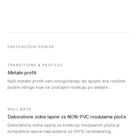
PREPORUČENI PRIBOR
TRANSITIONS & PROFILES
Metalni profili
Naši metalni profili vam omogućavaju da spojite dve različite
podne obloge koje se značajno razlikuju po debljini.
Jednostavni su za ugradnju i ne ometaju kretanje zahvaljujući
velikom nagibu. Mogu da se koriste za ublažavanje razlike u
debljini do 8mm. Naši metalni profili mogu da se koriste u
WALL BASE
oblastima sa velikom cirkulacijom.
Dekorativne zidne lajsne za NON-PVC modularne ploče
Dekorativna zidna lajsna za kolekciju modularnih ploča je
kompaktna lajsna napravljena od 100% reciklabilnog
polistirena, sa najmanje 30% recikliranog materijala.