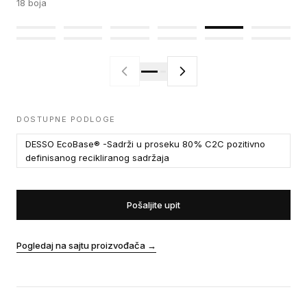
18
boja
DOSTUPNE PODLOGE
DESSO EcoBase® -Sadrži u proseku 80% C2C pozitivno
definisanog recikliranog sadržaja
Pošaljite upit
Pogledaj na sajtu proizvođača
→