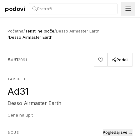
Preskoči na sadržaj
podovi
Početna
/
Tekstilne ploče
/
Desso Airmaster Earth
/
Desso Airmaster Earth
Ad31
2091
Podeli
TARKETT
Ad31
Desso Airmaster Earth
Cena na upit
Pogledaj sve →
BOJE