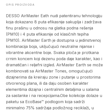
OPIS PROIZVODA
DESSO AirMaster Eath nudi patentiranu tehnologiju
koja dokazano 8 puta efikasnije sakuplja i zadržava
finu prašinu u odnosu na glatka podna rešenja
(PM10) i 4 puta efikasnije od klasičnih tepiha
(PM10). AirMaster Earth je dostupna u jedinstvenoj
kombinacija boja, uključujući neutralne nijanse i
vibrantne akcentne boje. Svaka ploča je protkana
crnim koncem koji dezenu poda daje karakter, kao i
dramatičan i reljefni izgled. AirMaster Earth se može
kombinovati sa AirMaster Tones, omogućujući
dizajnerima da kreiraju zone i putanje u prostorima
otvorenog plana, ili da daju osoben karakter
elementima dizajna i centralnim detaljima u salama
za sastanke i na recepcijama.Obe kolekcije dolaze u
paketu sa EcoBase™ podlogom koja sadrži
minimalno 75% sadržaja podložnog reciklaži, u