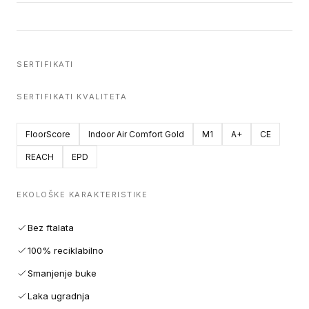
SERTIFIKATI
SERTIFIKATI KVALITETA
FloorScore
Indoor Air Comfort Gold
M1
A+
CE
REACH
EPD
EKOLOŠKE KARAKTERISTIKE
Bez ftalata
100% reciklabilno
Smanjenje buke
Laka ugradnja