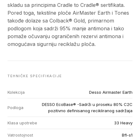
skladu sa principima Cradle to Cradle® sertifikata.
Pored toga, tekstilne ploče AirMaster Earth i Tones
takođe dolaze sa Colback® Gold, primarnom
podlogom koja sadrži 95% manje antimona i tako
pomaže očuvanju ograničenih rezervi antimona i
omogućava sigurniju reciklažu ploča.
TEHNIČKE SPECIFIKACIJE
Kolekcija
Desso Airmaster Earth
DESSO EcoBase® -Sadrži u proseku 80% C2C
Podloga
pozitivno definisanog recikliranog sadržaja
Klasa upotrebe
33 Heavy
Vatrostojnost
Bfl-s1