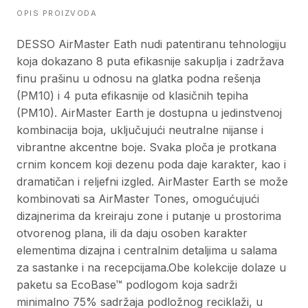
OPIS PROIZVODA
DESSO AirMaster Eath nudi patentiranu tehnologiju
koja dokazano 8 puta efikasnije sakuplja i zadržava
finu prašinu u odnosu na glatka podna rešenja
(PM10) i 4 puta efikasnije od klasičnih tepiha
(PM10). AirMaster Earth je dostupna u jedinstvenoj
kombinacija boja, uključujući neutralne nijanse i
vibrantne akcentne boje. Svaka ploča je protkana
crnim koncem koji dezenu poda daje karakter, kao i
dramatičan i reljefni izgled. AirMaster Earth se može
kombinovati sa AirMaster Tones, omogućujući
dizajnerima da kreiraju zone i putanje u prostorima
otvorenog plana, ili da daju osoben karakter
elementima dizajna i centralnim detaljima u salama
za sastanke i na recepcijama.Obe kolekcije dolaze u
paketu sa EcoBase™ podlogom koja sadrži
minimalno 75% sadržaja podložnog reciklaži, u