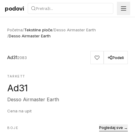
Preskoči na sadržaj
podovi
Početna
/
Tekstilne ploče
/
Desso Airmaster Earth
/
Desso Airmaster Earth
Ad31
2083
Podeli
TARKETT
Ad31
Desso Airmaster Earth
Cena na upit
Pogledaj sve →
BOJE