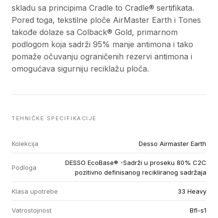
skladu sa principima Cradle to Cradle® sertifikata.
Pored toga, tekstilne ploče AirMaster Earth i Tones
takođe dolaze sa Colback® Gold, primarnom
podlogom koja sadrži 95% manje antimona i tako
pomaže očuvanju ograničenih rezervi antimona i
omogućava sigurniju reciklažu ploča.
TEHNIČKE SPECIFIKACIJE
Kolekcija
Desso Airmaster Earth
DESSO EcoBase® -Sadrži u proseku 80% C2C
Podloga
pozitivno definisanog recikliranog sadržaja
Klasa upotrebe
33 Heavy
Vatrostojnost
Bfl-s1