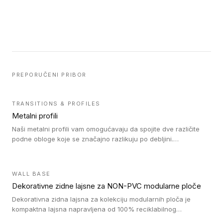
PREPORUČENI PRIBOR
TRANSITIONS & PROFILES
Metalni profili
Naši metalni profili vam omogućavaju da spojite dve različite
podne obloge koje se značajno razlikuju po debljini.
Jednostavni su za ugradnju i ne ometaju kretanje zahvaljujući
velikom nagibu. Mogu da se koriste za ublažavanje razlike u
debljini do 8mm. Naši metalni profili mogu da se koriste u
WALL BASE
oblastima sa velikom cirkulacijom.
Dekorativne zidne lajsne za NON-PVC modularne ploče
Dekorativna zidna lajsna za kolekciju modularnih ploča je
kompaktna lajsna napravljena od 100% reciklabilnog
polistirena, sa najmanje 30% recikliranog materijala.