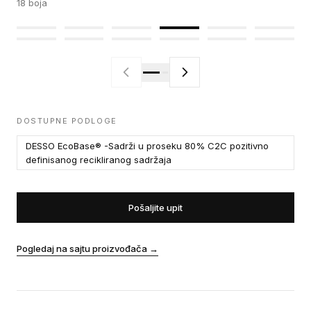
18
boja
DOSTUPNE PODLOGE
DESSO EcoBase® -Sadrži u proseku 80% C2C pozitivno
definisanog recikliranog sadržaja
Pošaljite upit
Pogledaj na sajtu proizvođača
→