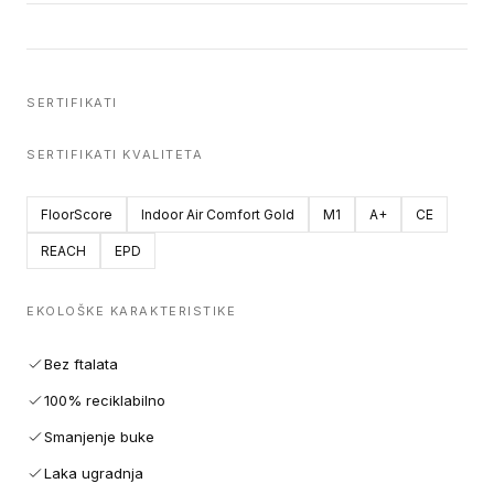
SERTIFIKATI
SERTIFIKATI KVALITETA
FloorScore
Indoor Air Comfort Gold
M1
A+
CE
REACH
EPD
EKOLOŠKE KARAKTERISTIKE
Bez ftalata
100% reciklabilno
Smanjenje buke
Laka ugradnja