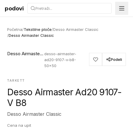
Preskoči na sadržaj
podovi
Početna
/
Tekstilne ploče
/
Desso Airmaster Classic
/
Desso Airmaster Classic
Desso Airmaster Ad20 9107-V B8
desso-airmaster-
Podeli
ad20-9107-v-b8-
50x50
TARKETT
Desso Airmaster Ad20 9107-
V B8
Desso Airmaster Classic
Cena na upit