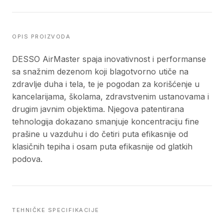
OPIS PROIZVODA
DESSO AirMaster spaja inovativnost i performanse
sa snažnim dezenom koji blagotvorno utiče na
zdravlje duha i tela, te je pogodan za korišćenje u
kancelarijama, školama, zdravstvenim ustanovama i
drugim javnim objektima. Njegova patentirana
tehnologija dokazano smanjuje koncentraciju fine
prašine u vazduhu i do četiri puta efikasnije od
klasičnih tepiha i osam puta efikasnije od glatkih
podova.
TEHNIČKE SPECIFIKACIJE