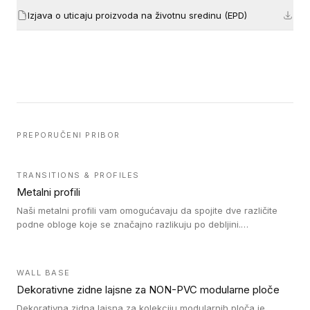
Izjava o uticaju proizvoda na životnu sredinu (EPD)
PREPORUČENI PRIBOR
TRANSITIONS & PROFILES
Metalni profili
Naši metalni profili vam omogućavaju da spojite dve različite
podne obloge koje se značajno razlikuju po debljini.
Jednostavni su za ugradnju i ne ometaju kretanje zahvaljujući
velikom nagibu. Mogu da se koriste za ublažavanje razlike u
debljini do 8mm. Naši metalni profili mogu da se koriste u
WALL BASE
oblastima sa velikom cirkulacijom.
Dekorativne zidne lajsne za NON-PVC modularne ploče
Dekorativna zidna lajsna za kolekciju modularnih ploča je