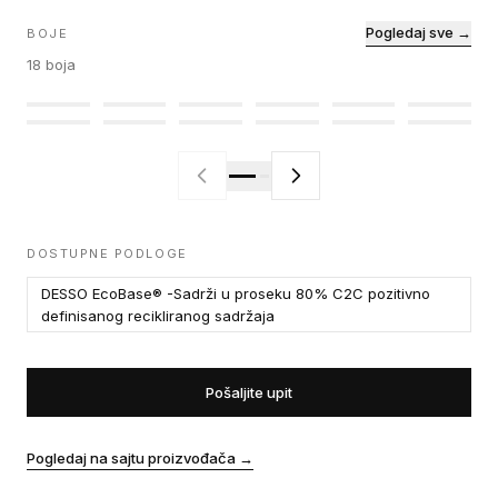
Pogledaj sve →
BOJE
18
boja
DOSTUPNE PODLOGE
DESSO EcoBase® -Sadrži u proseku 80% C2C pozitivno
definisanog recikliranog sadržaja
Pošaljite upit
Pogledaj na sajtu proizvođača
→