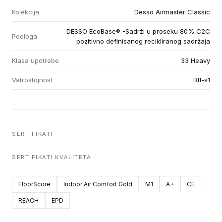
Kolekcija
Desso Airmaster Classic
DESSO EcoBase® -Sadrži u proseku 80% C2C
Podloga
pozitivno definisanog recikliranog sadržaja
Klasa upotrebe
33 Heavy
Vatrostojnost
Bfl-s1
SERTIFIKATI
SERTIFIKATI KVALITETA
FloorScore
Indoor Air Comfort Gold
M1
A+
CE
REACH
EPD