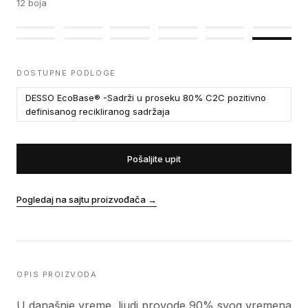
12
boja
DOSTUPNE PODLOGE
DESSO EcoBase® -Sadrži u proseku 80% C2C pozitivno
definisanog recikliranog sadržaja
Pošaljite upit
Pogledaj na sajtu proizvođača
→
OPIS PROIZVODA
U današnje vreme, ljudi provode 90% svog vremena