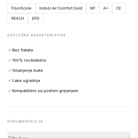
FloorScore
Indoor Air Comfort Gold
M1
A+
CE
REACH
EPD
EKOLOŠKE KARAKTERISTIKE
Bez ftalata
100% reciklabilno
Smanjenje buke
Laka ugradnja
Kompatibilno sa podnim grejanjem
DOKUMENTACIJA