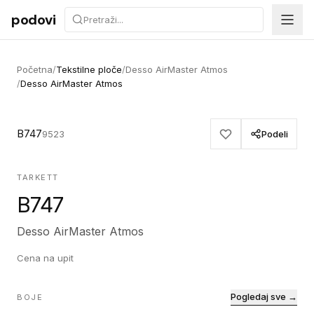
Preskoči na sadržaj
podovi
Početna
/
Tekstilne ploče
/
Desso AirMaster Atmos
/
Desso AirMaster Atmos
B747
9523
Podeli
TARKETT
B747
Desso AirMaster Atmos
Cena na upit
Pogledaj sve →
BOJE