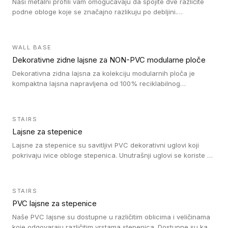
Naši metalni profili vam omogućavaju da spojite dve različite
podne obloge koje se značajno razlikuju po debljini.
Jednostavni su za ugradnju i ne ometaju kretanje zahvaljujući
velikom nagibu. Mogu da se koriste za ublažavanje razlike u
debljini do 8mm. Naši metalni profili mogu da se koriste u
WALL BASE
oblastima sa velikom cirkulacijom.
Dekorativne zidne lajsne za NON-PVC modularne ploče
Dekorativna zidna lajsna za kolekciju modularnih ploča je
kompaktna lajsna napravljena od 100% reciklabilnog
polistirena, sa najmanje 30% recikliranog materijala.
STAIRS
Lajsne za stepenice
Lajsne za stepenice su savitljivi PVC dekorativni uglovi koji
pokrivaju ivice obloge stepenica. Unutrašnji uglovi se koriste za
zaštitu donjeg dela zida duže stepeništa. Spoljašnji uglovi se
koriste da se zaštite i sakriju ivice obloge stepenica. Ovi uglovi
stepenica su osmišljeni tako da formiraju glatku i atraktivnu
STAIRS
ivicu. Kompatibilni su sa heterogenim i homogenim vinilnim
PVC lajsne za stepenice
podovima i Tarkett Tapiflex oblogama za stepenice.
Naše PVC lajsne su dostupne u različitim oblicima i veličinama
koje odgovaraju različitim vrstama stepenica. Dostupne su kao