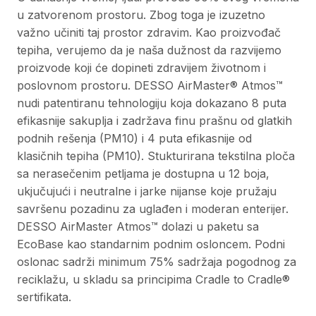
u zatvorenom prostoru. Zbog toga je izuzetno
važno učiniti taj prostor zdravim. Kao proizvođač
tepiha, verujemo da je naša dužnost da razvijemo
proizvode koji će dopineti zdravijem životnom i
poslovnom prostoru. DESSO AirMaster® Atmos™
nudi patentiranu tehnologiju koja dokazano 8 puta
efikasnije sakuplja i zadržava finu prašnu od glatkih
podnih rešenja (PM10) i 4 puta efikasnije od
klasičnih tepiha (PM10). Stukturirana tekstilna ploča
sa nerasečenim petljama je dostupna u 12 boja,
ukjučujući i neutralne i jarke nijanse koje pružaju
savršenu pozadinu za uglađen i moderan enterijer.
DESSO AirMaster Atmos™ dolazi u paketu sa
EcoBase kao standarnim podnim osloncem. Podni
oslonac sadrži minimum 75% sadržaja pogodnog za
reciklažu, u skladu sa principima Cradle to Cradle®
sertifikata.