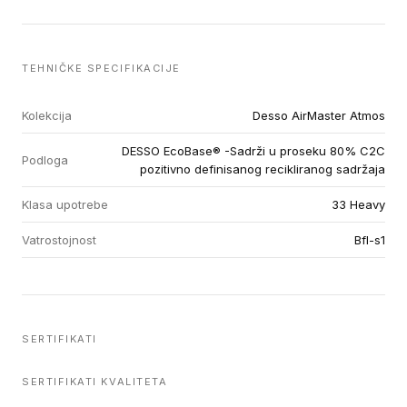
TEHNIČKE SPECIFIKACIJE
Kolekcija
Desso AirMaster Atmos
DESSO EcoBase® -Sadrži u proseku 80% C2C
Podloga
pozitivno definisanog recikliranog sadržaja
Klasa upotrebe
33 Heavy
Vatrostojnost
Bfl-s1
SERTIFIKATI
SERTIFIKATI KVALITETA