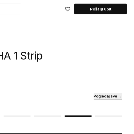
Pošalji upit
A 1 Strip
Pogledaj sve →