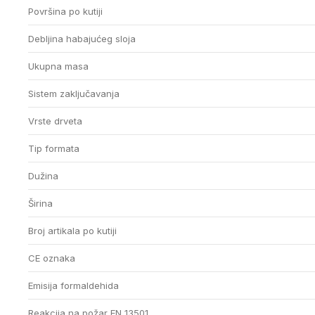
Površina po kutiji
Debljina habajućeg sloja
Ukupna masa
Sistem zaključavanja
Vrste drveta
Tip formata
Dužina
Širina
Broj artikala po kutiji
CE oznaka
Emisija formaldehida
Reakcija na požar EN 13501