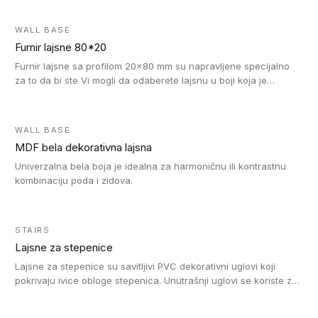
WALL BASE
Furnir lajsne 80*20
Furnir lajsne sa profilom 20x80 mm su napravljene specijalno
za to da bi ste Vi mogli da odaberete lajsnu u boji koja je
identična boji bilo kog dizajna kolekcije parketa.
WALL BASE
MDF bela dekorativna lajsna
Univerzalna bela boja je idealna za harmoničnu ili kontrastnu
kombinaciju poda i zidova.
STAIRS
Lajsne za stepenice
Lajsne za stepenice su savitljivi PVC dekorativni uglovi koji
pokrivaju ivice obloge stepenica. Unutrašnji uglovi se koriste za
zaštitu donjeg dela zida duže stepeništa. Spoljašnji uglovi se
koriste da se zaštite i sakriju ivice obloge stepenica. Ovi uglovi