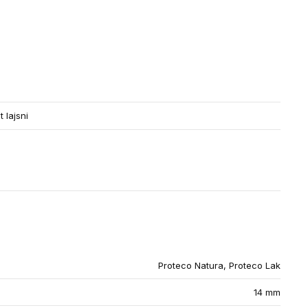
 lajsni
Proteco Natura, Proteco Lak
14 mm