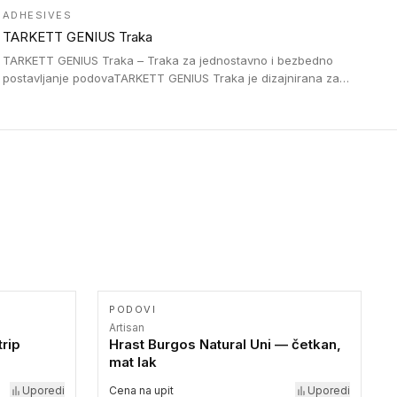
kompatibilne sa heterogenim i homogenim vinilnim podovima u
ADHESIVES
rolnama. Naše PVC lajsne su dostupne i u varijanti sa ravnim
TARKETT GENIUS Traka
uglom, sa poluprečnikom savijanja od 2R za stepenice više od
16 cm. Poste i verzije od aluminijuma za oblasti pod visokim
TARKETT GENIUS Traka – Traka za jednostavno i bezbedno
opterećenjem. Postavljaju se na postojeći pod. Veoma su
postavljanje podovaTARKETT GENIUS Traka je dizajnirana za
dekorativne i pružaju elegantan vizuelni izgled.
upotrebu kod podovima iz Excellence Genius loose-lay
kolekcije.
PODOVI
Artisan
rip
Hrast Burgos Natural Uni — četkan,
mat lak
Uporedi
Cena na upit
Uporedi