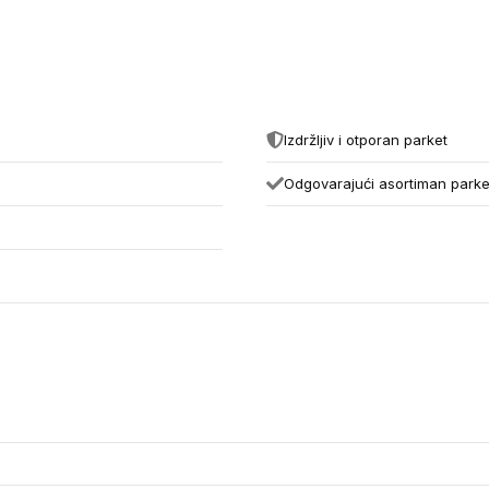
Izdržljiv i otporan parket
Odgovarajući asortiman parket