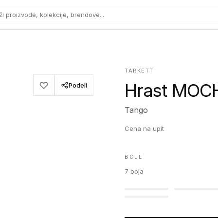
ži proizvode, kolekcije, brendove...
TARKETT
Hrast MOCH
Podeli
Tango
Cena na upit
BOJE
7
boja