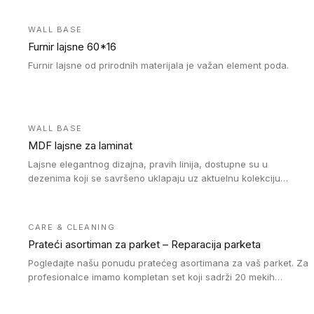
WALL BASE
Furnir lajsne 60*16
Furnir lajsne od prirodnih materijala je važan element poda.
WALL BASE
MDF lajsne za laminat
Lajsne elegantnog dizajna, pravih linija, dostupne su u
dezenima koji se savršeno uklapaju uz aktuelnu kolekciju
Tarkett laminata.
CARE & CLEANING
Prateći asortiman za parket – Reparacija parketa
Pogledajte našu ponudu pratećeg asortimana za vaš parket. Za
profesionalce imamo kompletan set koji sadrži 20 mekih
voskova u obliku štapića u različitim bojama, topilicu i plastični
strugač. Vosak zagrejte i pomešajte dok ne postignete