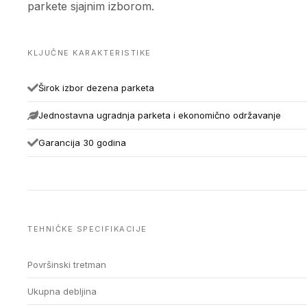
parkete sjajnim izborom.
KLJUČNE KARAKTERISTIKE
Širok izbor dezena parketa
Jednostavna ugradnja parketa i ekonomično održavanje
Garancija 30 godina
TEHNIČKE SPECIFIKACIJE
Površinski tretman
Ukupna debljina