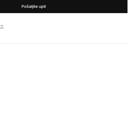
Pošaljite upit
→