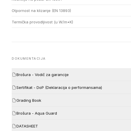
Otpornost na klizanje (EN 13893)
Termička provodljivost (u W/m•K)
DOKUMENTACIJA
Brošura - Vodič za garancije
Sertifikat - DoP (Deklaracija o performansama)
Grading Book
Brošura - Aqua Guard
DATASHEET