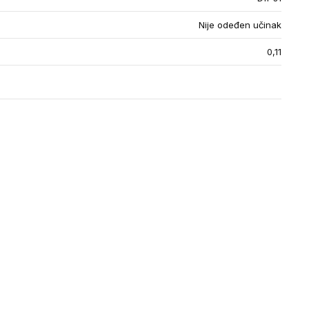
Nije odeđen učinak
0,11