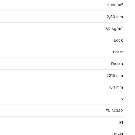
2,180 m²
2,80 mm
7,5 kg/m²
T-Lock
Hrast
Daska
2215 mm
164 mm
6
EN 14342
E1
Dfl-s1