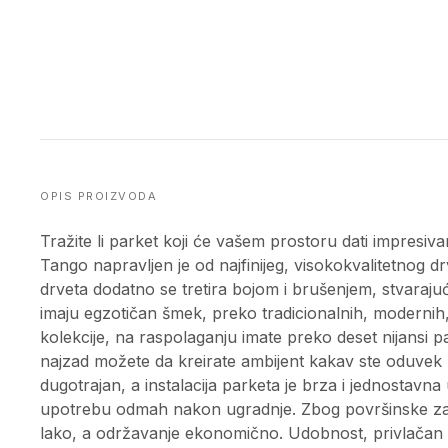
OPIS PROIZVODA
Tražite li parket koji će vašem prostoru dati impresiva
Tango napravljen je od najfinijeg, visokokvalitetnog dr
drveta dodatno se tretira bojom i brušenjem, stvaraju
imaju egzotičan šmek, preko tradicionalnih, modernih,
kolekcije, na raspolaganju imate preko deset nijansi p
najzad možete da kreirate ambijent kakav ste oduvek žele
dugotrajan, a instalacija parketa je brza i jednostavn
upotrebu odmah nakon ugradnje. Zbog površinske zašti
lako, a održavanje ekonomično. Udobnost, privlačan d