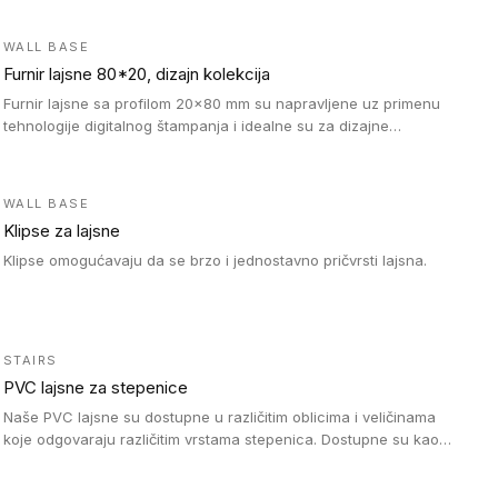
WALL BASE
Furnir lajsne 80*20, dizajn kolekcija
Furnir lajsne sa profilom 20x80 mm su napravljene uz primenu
tehnologije digitalnog štampanja i idealne su za dizajne
parketne daske.
WALL BASE
Klipse za lajsne
Klipse omogućavaju da se brzo i jednostavno pričvrsti lajsna.
STAIRS
PVC lajsne za stepenice
Naše PVC lajsne su dostupne u različitim oblicima i veličinama
koje odgovaraju različitim vrstama stepenica. Dostupne su kao
PVC oble ili blago zaobljene sa poluprečnikom savijanja od 8R.
Jednostavne su za ugradnu zahvaljujući savitljivoj strukturi i