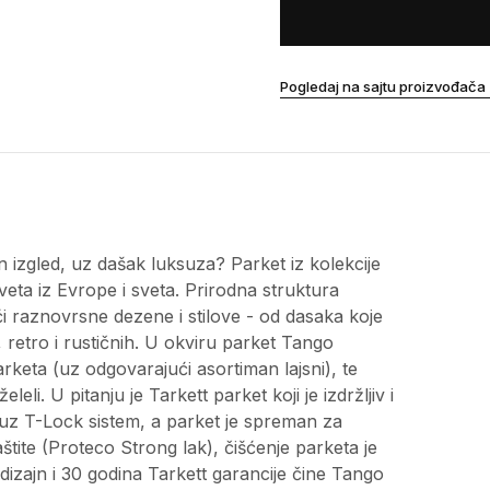
Pogledaj na sajtu proizvođača
n izgled, uz dašak luksuza? Parket iz kolekcije
veta iz Evrope i sveta. Prirodna struktura
ći raznovrsne dezene i stilove - od dasaka koje
 retro i rustičnih. U okviru parket Tango
arketa (uz odgovarajući asortiman lajsni), te
li. U pitanju je Tarkett parket koji je izdržljiv i
a uz T-Lock sistem, a parket je spreman za
te (Proteco Strong lak), čišćenje parketa je
izajn i 30 godina Tarkett garancije čine Tango