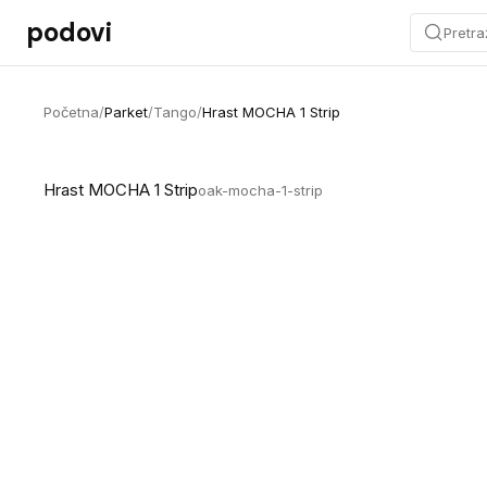
Preskoči na sadržaj
podovi
Pretra
Početna
/
Parket
/
Tango
/
Hrast MOCHA 1 Strip
Hrast MOCHA 1 Strip
oak-mocha-1-strip