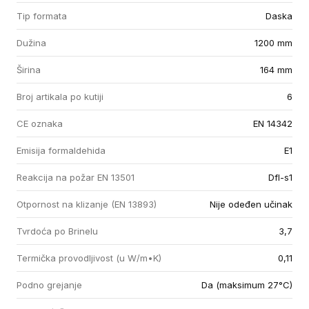
Tip formata
Daska
Dužina
1200 mm
Širina
164 mm
Broj artikala po kutiji
6
CE oznaka
EN 14342
Emisija formaldehida
E1
Reakcija na požar EN 13501
Dfl-s1
Otpornost na klizanje (EN 13893)
Nije odeđen učinak
Tvrdoća po Brinelu
3,7
Termička provodljivost (u W/m•K)
0,11
Podno grejanje
Da (maksimum 27°C)