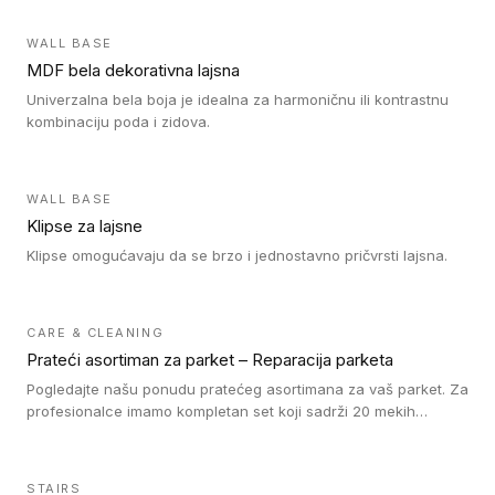
WALL BASE
MDF bela dekorativna lajsna
Univerzalna bela boja je idealna za harmoničnu ili kontrastnu
kombinaciju poda i zidova.
WALL BASE
Klipse za lajsne
Klipse omogućavaju da se brzo i jednostavno pričvrsti lajsna.
CARE & CLEANING
Prateći asortiman za parket – Reparacija parketa
Pogledajte našu ponudu pratećeg asortimana za vaš parket. Za
profesionalce imamo kompletan set koji sadrži 20 mekih
voskova u obliku štapića u različitim bojama, topilicu i plastični
strugač. Vosak zagrejte i pomešajte dok ne postignete
odgovarajuću nijansu poda. Na taj način postižete
STAIRS