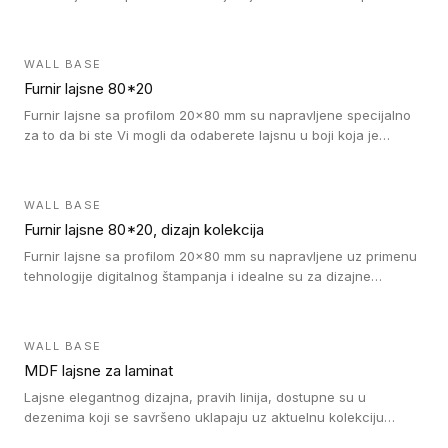
WALL BASE
Furnir lajsne 80*20
Furnir lajsne sa profilom 20x80 mm su napravljene specijalno
za to da bi ste Vi mogli da odaberete lajsnu u boji koja je
identična boji bilo kog dizajna kolekcije parketa.
WALL BASE
Furnir lajsne 80*20, dizajn kolekcija
Furnir lajsne sa profilom 20x80 mm su napravljene uz primenu
tehnologije digitalnog štampanja i idealne su za dizajne
parketne daske.
WALL BASE
MDF lajsne za laminat
Lajsne elegantnog dizajna, pravih linija, dostupne su u
dezenima koji se savršeno uklapaju uz aktuelnu kolekciju
Tarkett laminata.