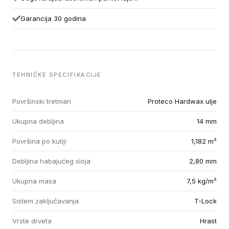
Garancija 30 godina
TEHNIČKE SPECIFIKACIJE
Površinski tretman
Proteco Hardwax ulje
Ukupna debljina
14 mm
Površina po kutiji
1,182 m²
Debljina habajućeg sloja
2,80 mm
Ukupna masa
7,5 kg/m²
Sistem zaključavanja
T-Lock
Vrste drveta
Hrast