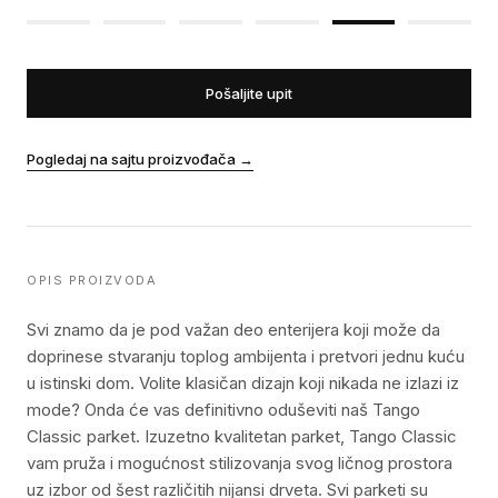
Pošaljite upit
Pogledaj na sajtu proizvođača
→
OPIS PROIZVODA
Svi znamo da je pod važan deo enterijera koji može da
doprinese stvaranju toplog ambijenta i pretvori jednu kuću
u istinski dom. Volite klasičan dizajn koji nikada ne izlazi iz
mode? Onda će vas definitivno oduševiti naš Tango
Classic parket. Izuzetno kvalitetan parket, Tango Classic
vam pruža i mogućnost stilizovanja svog ličnog prostora
uz izbor od šest različitih nijansi drveta. Svi parketi su