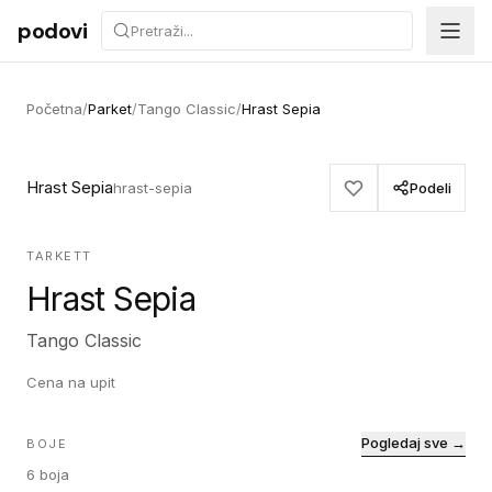
Preskoči na sadržaj
podovi
Početna
/
Parket
/
Tango Classic
/
Hrast Sepia
Hrast Sepia
hrast-sepia
Podeli
TARKETT
Hrast Sepia
Tango Classic
Cena na upit
Pogledaj sve →
BOJE
6
boja