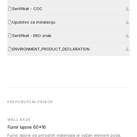
Sertifikat - COC
Uputstvo za instalaciju
Sertifikat - EKO znak
ENVIRONMENT_PRODUCT_DECLARATION
PREPORUČENI PRIBOR
WALL BASE
Furnir lajsne 60*16
Furnir lajsne od prirodnih materijala je važan element poda.