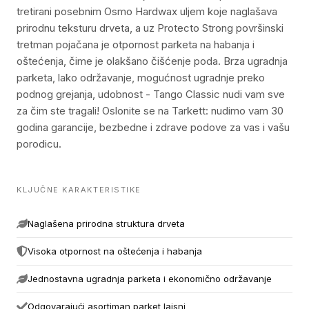
tretirani posebnim Osmo Hardwax uljem koje naglašava
prirodnu teksturu drveta, a uz Protecto Strong površinski
tretman pojačana je otpornost parketa na habanja i
oštećenja, čime je olakšano čišćenje poda. Brza ugradnja
parketa, lako održavanje, mogućnost ugradnje preko
podnog grejanja, udobnost - Tango Classic nudi vam sve
za čim ste tragali! Oslonite se na Tarkett: nudimo vam 30
godina garancije, bezbedne i zdrave podove za vas i vašu
porodicu.
KLJUČNE KARAKTERISTIKE
Naglašena prirodna struktura drveta
Visoka otpornost na oštećenja i habanja
Jednostavna ugradnja parketa i ekonomično održavanje
Odgovarajući asortiman parket lajsni