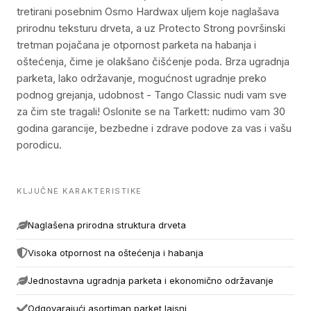
tretirani posebnim Osmo Hardwax uljem koje naglašava
prirodnu teksturu drveta, a uz Protecto Strong površinski
tretman pojačana je otpornost parketa na habanja i
oštećenja, čime je olakšano čišćenje poda. Brza ugradnja
parketa, lako održavanje, mogućnost ugradnje preko
podnog grejanja, udobnost - Tango Classic nudi vam sve
za čim ste tragali! Oslonite se na Tarkett: nudimo vam 30
godina garancije, bezbedne i zdrave podove za vas i vašu
porodicu.
KLJUČNE KARAKTERISTIKE
Naglašena prirodna struktura drveta
Visoka otpornost na oštećenja i habanja
Jednostavna ugradnja parketa i ekonomično održavanje
Odgovarajući asortiman parket lajsni