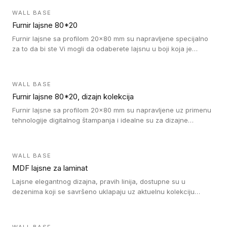
WALL BASE
Furnir lajsne 80*20
Furnir lajsne sa profilom 20x80 mm su napravljene specijalno
za to da bi ste Vi mogli da odaberete lajsnu u boji koja je
identična boji bilo kog dizajna kolekcije parketa.
WALL BASE
Furnir lajsne 80*20, dizajn kolekcija
Furnir lajsne sa profilom 20x80 mm su napravljene uz primenu
tehnologije digitalnog štampanja i idealne su za dizajne
parketne daske.
WALL BASE
MDF lajsne za laminat
Lajsne elegantnog dizajna, pravih linija, dostupne su u
dezenima koji se savršeno uklapaju uz aktuelnu kolekciju
Tarkett laminata.