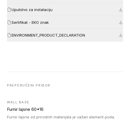
Uputstvo za instalaciju
Sertifikat - EKO znak
ENVIRONMENT_PRODUCT_DECLARATION
PREPORUČENI PRIBOR
WALL BASE
Furnir lajsne 60*16
Furnir lajsne od prirodnih materijala je važan element poda.