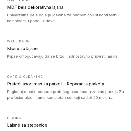
WALL BASE
MDF bela dekorativna lajsna
Univerzalna bela boja je idealna za harmoničnu ili kontrastnu
kombinaciju poda i zidova.
WALL BASE
Klipse za lajsne
Klipse omogućavaju da se brzo i jednostavno pričvrsti lajsna.
CARE & CLEANING
Prateći asortiman za parket – Reparacija parketa
Pogledajte našu ponudu pratećeg asortimana za vaš parket. Za
profesionalce imamo kompletan set koji sadrži 20 mekih
voskova u obliku štapića u različitim bojama, topilicu i plastični
strugač. Vosak zagrejte i pomešajte dok ne postignete
odgovarajuću nijansu poda. Na taj način postižete
STAIRS
profesionalan rezultat popravke oštećenja na drvenom podu.
Lajsne za stepenice
Ne zaboravite da fiksirate vosak našim lakom za reparaciju. Za