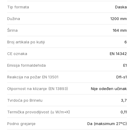
Tip formata
Daska
Dužina
1200 mm
Širina
164 mm
Broj artikala po kutiji
6
CE oznaka
EN 14342
Emisija formaldehida
E1
Reakcija na požar EN 13501
Dfl-s1
Otpornost na klizanje (EN 13893)
Nije odeđen učinak
Tvrdoća po Brinelu
3,7
Termička provodljivost (u W/m•K)
0,11
Podno grejanje
Da (maksimum 27°C)