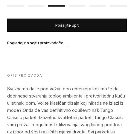
Pošaljite upit
Pogledaj na sajtu proizvođača
→
OPIS PROIZVODA
Svi znamo da je pod važan deo enterijera koji može da
doprinese stvaranju toplog ambijenta i pretvori jednu kuću
u istinski dom. Volite klasičan dizajn koji nikada ne izlazi iz
mode? Onda će vas definitivno oduševiti naš Tango
Classic parket. Izuzetno kvalitetan parket, Tango Classic
vam pruža i mogućnost stilizovanja svog ličnog prostora
uz izbor od šest različitih nijansi drveta. Svi parketi su