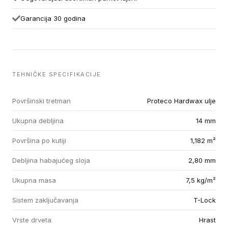
Garancija 30 godina
TEHNIČKE SPECIFIKACIJE
Površinski tretman
Proteco Hardwax ulje
Ukupna debljina
14 mm
Površina po kutiji
1,182 m²
Debljina habajućeg sloja
2,80 mm
Ukupna masa
7,5 kg/m²
Sistem zaključavanja
T-Lock
Vrste drveta
Hrast