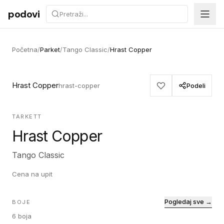
Preskoči na sadržaj
podovi
Početna
/
Parket
/
Tango Classic
/
Hrast Copper
Hrast Copper
hrast-copper
Podeli
TARKETT
Hrast Copper
Tango Classic
Cena na upit
Pogledaj sve →
BOJE
6
boja