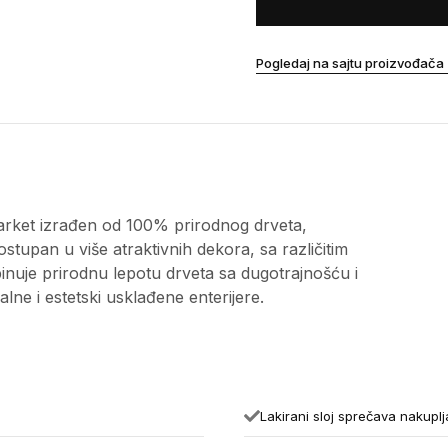
Pogledaj na sajtu proizvođača
parket izrađen od 100% prirodnog drveta,
stupan u više atraktivnih dekora, sa različitim
uje prirodnu lepotu drveta sa dugotrajnošću i
e i estetski usklađene enterijere.
Lakirani sloj sprečava nakuplja