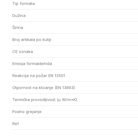
Tip formata
Dužina
Širina
Broj artikala po kutiji
CE oznaka
Emisija formaldehida
Reakcija na požar EN 13501
Otpornost na klizanje (EN 13893)
Termička provodljivost (u W/m•K)
Podno grejanje
Ref