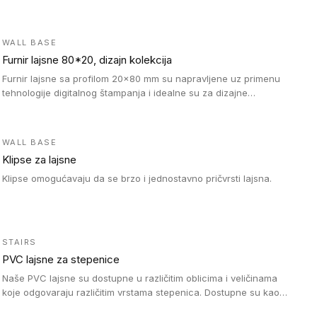
WALL BASE
Furnir lajsne 80*20, dizajn kolekcija
Furnir lajsne sa profilom 20x80 mm su napravljene uz primenu
tehnologije digitalnog štampanja i idealne su za dizajne
parketne daske.
WALL BASE
Klipse za lajsne
Klipse omogućavaju da se brzo i jednostavno pričvrsti lajsna.
STAIRS
PVC lajsne za stepenice
Naše PVC lajsne su dostupne u različitim oblicima i veličinama
koje odgovaraju različitim vrstama stepenica. Dostupne su kao
PVC oble ili blago zaobljene sa poluprečnikom savijanja od 8R.