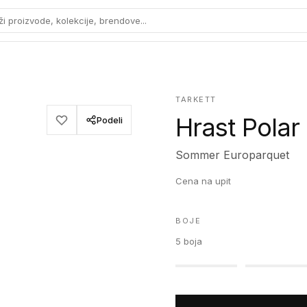
ži proizvode, kolekcije, brendove...
TARKETT
Hrast Polar
Podeli
Sommer Europarquet
Cena na upit
BOJE
5
boja