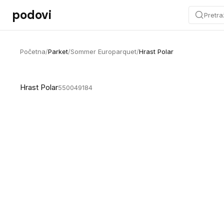
Preskoči na sadržaj
podovi
Pretra
Početna
/
Parket
/
Sommer Europarquet
/
Hrast Polar
Hrast Polar
550049184