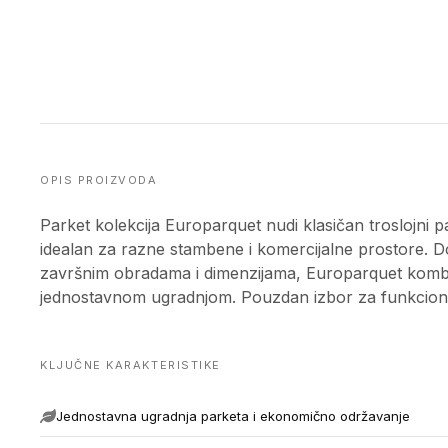
OPIS PROIZVODA
Parket kolekcija Europarquet nudi klasičan troslojni 
idealan za razne stambene i komercijalne prostore. Do
završnim obradama i dimenzijama, Europarquet kombin
jednostavnom ugradnjom. Pouzdan izbor za funkcionaln
KLJUČNE KARAKTERISTIKE
Jednostavna ugradnja parketa i ekonomično održavanje