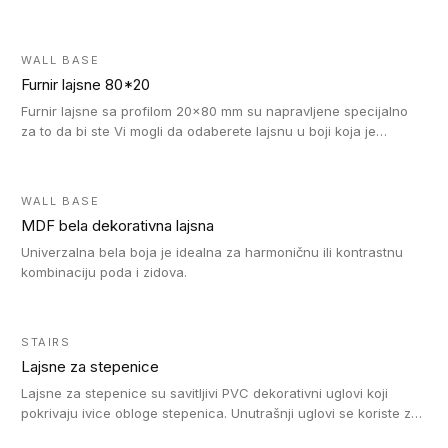
WALL BASE
Furnir lajsne 80*20
Furnir lajsne sa profilom 20x80 mm su napravljene specijalno
za to da bi ste Vi mogli da odaberete lajsnu u boji koja je
identična boji bilo kog dizajna kolekcije parketa.
WALL BASE
MDF bela dekorativna lajsna
Univerzalna bela boja je idealna za harmoničnu ili kontrastnu
kombinaciju poda i zidova.
STAIRS
Lajsne za stepenice
Lajsne za stepenice su savitljivi PVC dekorativni uglovi koji
pokrivaju ivice obloge stepenica. Unutrašnji uglovi se koriste za
zaštitu donjeg dela zida duže stepeništa. Spoljašnji uglovi se