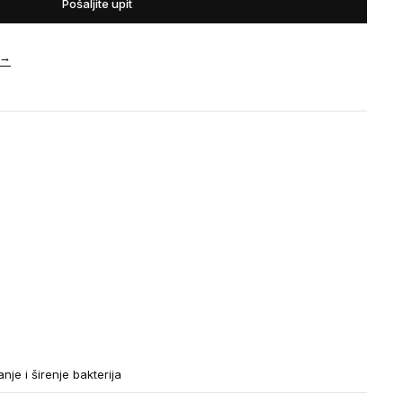
Pošaljite upit
→
nje i širenje bakterija