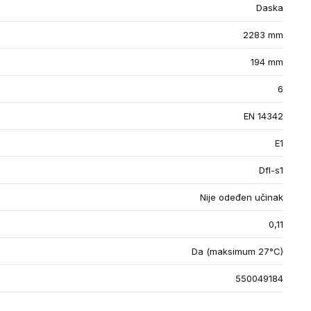
Daska
2283 mm
194 mm
6
EN 14342
E1
Dfl-s1
Nije odeđen učinak
0,11
Da (maksimum 27°C)
550049184