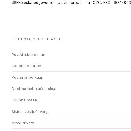
Ekološka odgovornost u svim procesima (C2C, FSC, ISO 14001
TEHNIČKE SPECIFIKACIJE
Površinski tretman
Ukupna debljina
Površina po kutiji
Debljina habajućeg sloja
Ukupna masa
Sistem zaključavanja
Vrste drveta