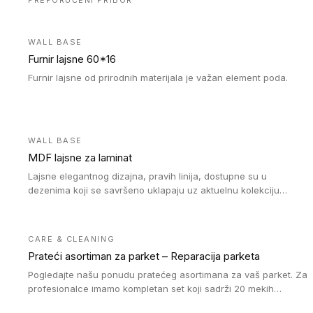
PREPORUČENI PRIBOR
WALL BASE
Furnir lajsne 60*16
Furnir lajsne od prirodnih materijala je važan element poda.
WALL BASE
MDF lajsne za laminat
Lajsne elegantnog dizajna, pravih linija, dostupne su u
dezenima koji se savršeno uklapaju uz aktuelnu kolekciju
Tarkett laminata.
CARE & CLEANING
Prateći asortiman za parket – Reparacija parketa
Pogledajte našu ponudu pratećeg asortimana za vaš parket. Za
profesionalce imamo kompletan set koji sadrži 20 mekih
voskova u obliku štapića u različitim bojama, topilicu i plastični