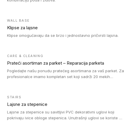
kombinaciju poda i zidova.
WALL BASE
Klipse za lajsne
Klipse omogućavaju da se brzo i jednostavno pričvrsti lajsna.
CARE & CLEANING
Prateći asortiman za parket – Reparacija parketa
Pogledajte našu ponudu pratećeg asortimana za vaš parket. Za
profesionalce imamo kompletan set koji sadrži 20 mekih
voskova u obliku štapića u različitim bojama, topilicu i plastični
strugač. Vosak zagrejte i pomešajte dok ne postignete
odgovarajuću nijansu poda. Na taj način postižete
STAIRS
profesionalan rezultat popravke oštećenja na drvenom podu.
Lajsne za stepenice
Ne zaboravite da fiksirate vosak našim lakom za reparaciju. Za
naše drvene podove prekrivene tvrdim voskom nudimo Oil
Lajsne za stepenice su savitljivi PVC dekorativni uglovi koji
Repair kit sa uljem, četkicama i šmirglom. Da li je tokom
pokrivaju ivice obloge stepenica. Unutrašnji uglovi se koriste za
postavljanja drvenog poda došlo do pojave ogrebotina na
zaštitu donjeg dela zida duže stepeništa. Spoljašnji uglovi se
njemu? Sa našim markerima za reparaciju možete jednostavno
koriste da se zaštite i sakriju ivice obloge stepenica. Ovi uglovi