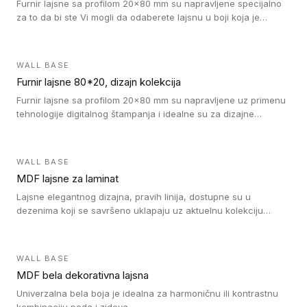
Furnir lajsne sa profilom 20x80 mm su napravljene specijalno
za to da bi ste Vi mogli da odaberete lajsnu u boji koja je
identična boji bilo kog dizajna kolekcije parketa.
WALL BASE
Furnir lajsne 80*20, dizajn kolekcija
Furnir lajsne sa profilom 20x80 mm su napravljene uz primenu
tehnologije digitalnog štampanja i idealne su za dizajne
parketne daske.
WALL BASE
MDF lajsne za laminat
Lajsne elegantnog dizajna, pravih linija, dostupne su u
dezenima koji se savršeno uklapaju uz aktuelnu kolekciju
Tarkett laminata.
WALL BASE
MDF bela dekorativna lajsna
Univerzalna bela boja je idealna za harmoničnu ili kontrastnu