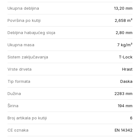
Ukupna debljina
13,20 mm
Površina po kutiji
2,658 m²
Debljina habajućeg sloja
2,80 mm
Ukupna masa
7 kg/m²
Sistem zaključavanja
T-Lock
Vrste drveta
Hrast
Tip formata
Daska
Dužina
2283 mm
Širina
194 mm
Broj artikala po kutiji
6
CE oznaka
EN 14342