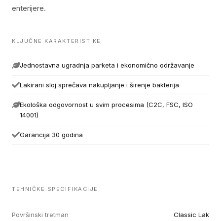
enterijere.
KLJUČNE KARAKTERISTIKE
Jednostavna ugradnja parketa i ekonomično održavanje
Lakirani sloj sprečava nakupljanje i širenje bakterija
Ekološka odgovornost u svim procesima (C2C, FSC, ISO
14001)
Garancija 30 godina
TEHNIČKE SPECIFIKACIJE
Površinski tretman
Classic Lak