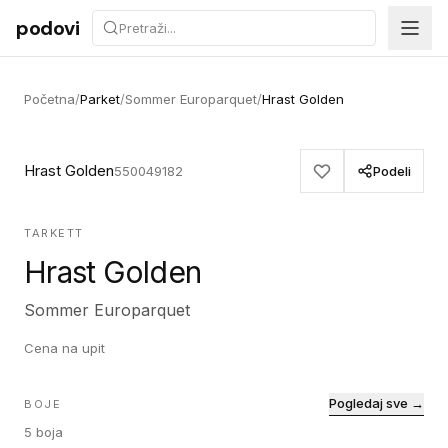
Preskoči na sadržaj
podovi
Početna
/
Parket
/
Sommer Europarquet
/
Hrast Golden
Hrast Golden
550049182
Podeli
TARKETT
Hrast Golden
Sommer Europarquet
Cena na upit
Pogledaj sve →
BOJE
5
boja