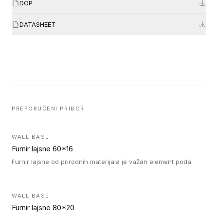
DOP
DATASHEET
PREPORUČENI PRIBOR
WALL BASE
Furnir lajsne 60*16
Furnir lajsne od prirodnih materijala je važan element poda.
WALL BASE
Furnir lajsne 80*20