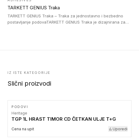
ADHESIVES
lepljenim ili linoleumskim podovima, u skladu sa zahtevima za
TARKETT GENIUS Traka
pristup i bezbednost osoba sa invaliditetom i sa NF P 98 351
Pristupačnost. Dostupne su u 3 formata: gumene ploče koje se
TARKETT GENIUS Traka – Traka za jednostavno i bezbedno
lepe, poliuertanske samolepljive u kvadratnom i pravougaonom
postavljanje podovaTARKETT GENIUS Traka je dizajnirana za
formatu.
upotrebu kod podovima iz Excellence Genius loose-lay
kolekcije.
IZ ISTE KATEGORIJE
Slični proizvodi
PODOVI
Heritage
TGP 1L HRAST TIMOR CD ČETKAN ULJE T+G
Cena na upit
Uporedi