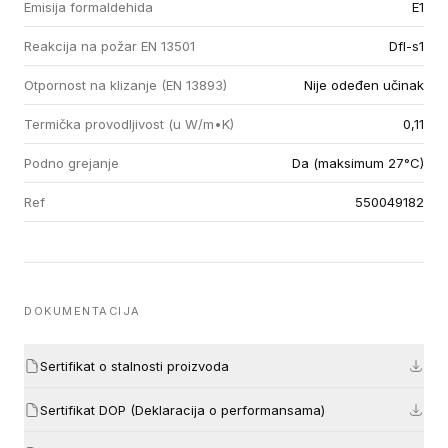
Emisija formaldehida
E1
Reakcija na požar EN 13501
Dfl-s1
Otpornost na klizanje (EN 13893)
Nije odeđen učinak
Termička provodljivost (u W/m•K)
0,11
Podno grejanje
Da (maksimum 27°C)
Ref
550049182
DOKUMENTACIJA
Sertifikat o stalnosti proizvoda
Sertifikat DOP (Deklaracija o performansama)