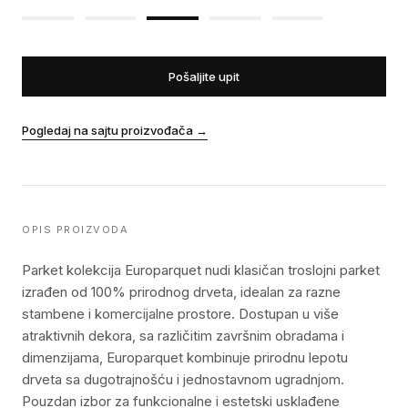
Pošaljite upit
Pogledaj na sajtu proizvođača
→
OPIS PROIZVODA
Parket kolekcija Europarquet nudi klasičan troslojni parket
izrađen od 100% prirodnog drveta, idealan za razne
stambene i komercijalne prostore. Dostupan u više
atraktivnih dekora, sa različitim završnim obradama i
dimenzijama, Europarquet kombinuje prirodnu lepotu
drveta sa dugotrajnošću i jednostavnom ugradnjom.
Pouzdan izbor za funkcionalne i estetski usklađene