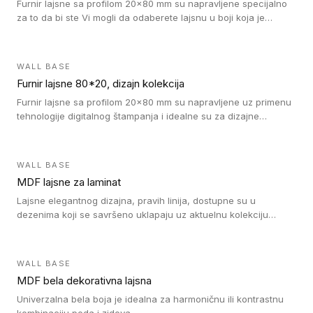
Furnir lajsne sa profilom 20x80 mm su napravljene specijalno
za to da bi ste Vi mogli da odaberete lajsnu u boji koja je
identična boji bilo kog dizajna kolekcije parketa.
WALL BASE
Furnir lajsne 80*20, dizajn kolekcija
Furnir lajsne sa profilom 20x80 mm su napravljene uz primenu
tehnologije digitalnog štampanja i idealne su za dizajne
parketne daske.
WALL BASE
MDF lajsne za laminat
Lajsne elegantnog dizajna, pravih linija, dostupne su u
dezenima koji se savršeno uklapaju uz aktuelnu kolekciju
Tarkett laminata.
WALL BASE
MDF bela dekorativna lajsna
Univerzalna bela boja je idealna za harmoničnu ili kontrastnu