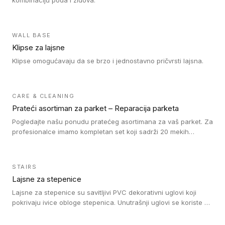
kombinaciju poda i zidova.
WALL BASE
Klipse za lajsne
Klipse omogućavaju da se brzo i jednostavno pričvrsti lajsna.
CARE & CLEANING
Prateći asortiman za parket – Reparacija parketa
Pogledajte našu ponudu pratećeg asortimana za vaš parket. Za
profesionalce imamo kompletan set koji sadrži 20 mekih
voskova u obliku štapića u različitim bojama, topilicu i plastični
strugač. Vosak zagrejte i pomešajte dok ne postignete
odgovarajuću nijansu poda. Na taj način postižete
STAIRS
profesionalan rezultat popravke oštećenja na drvenom podu.
Lajsne za stepenice
Ne zaboravite da fiksirate vosak našim lakom za reparaciju. Za
naše drvene podove prekrivene tvrdim voskom nudimo Oil
Lajsne za stepenice su savitljivi PVC dekorativni uglovi koji
Repair kit sa uljem, četkicama i šmirglom. Da li je tokom
pokrivaju ivice obloge stepenica. Unutrašnji uglovi se koriste za
postavljanja drvenog poda došlo do pojave ogrebotina na
zaštitu donjeg dela zida duže stepeništa. Spoljašnji uglovi se
njemu? Sa našim markerima za reparaciju možete jednostavno
koriste da se zaštite i sakriju ivice obloge stepenica. Ovi uglovi