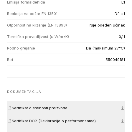
Emisija formaldehida
E1
Reakcija na požar EN 13501
Dfl-s1
Otpornost na klizanje (EN 13893)
Nije odeđen učinak
Termička provodljivost (u W/m•K)
0,11
Podno grejanje
Da (maksimum 27°C)
Ref
550049181
DOKUMENTACIJA
Sertifikat o stalnosti proizvoda
Sertifikat DOP (Deklaracija o performansama)