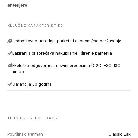
enterijere.
KLJUČNE KARAKTERISTIKE
Jednostavna ugradnja parketa i ekonomično održavanje
Lakirani sloj sprečava nakupljanje i širenje bakterija
Ekološka odgovornost u svim procesima (C2C, FSC, ISO
14001)
Garancija 30 godina
TEHNIČKE SPECIFIKACIJE
Površinski tretman
Classic Lak