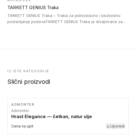
ADHESIVES
lepljenim ili linoleumskim podovima, u skladu sa zahtevima za
TARKETT GENIUS Traka
pristup i bezbednost osoba sa invaliditetom i sa NF P 98 351
Pristupačnost. Dostupne su u 3 formata: gumene ploče koje se
TARKETT GENIUS Traka – Traka za jednostavno i bezbedno
lepe, poliuertanske samolepljive u kvadratnom i pravougaonom
postavljanje podovaTARKETT GENIUS Traka je dizajnirana za
formatu.
upotrebu kod podovima iz Excellence Genius loose-lay
kolekcije.
IZ ISTE KATEGORIJE
Slični proizvodi
ADMONTER
Admonter
Hrast Elegance — četkan, natur ulje
Cena na upit
Uporedi