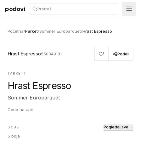
Preskoči na sadržaj
podovi
Početna
/
Parket
/
Sommer Europarquet
/
Hrast Espresso
Hrast Espresso
550049181
Podeli
TARKETT
Hrast Espresso
Sommer Europarquet
Cena na upit
Pogledaj sve →
BOJE
5
boja