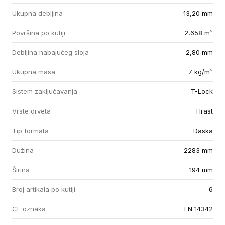
Ukupna debljina
13,20 mm
Površina po kutiji
2,658 m²
Debljina habajućeg sloja
2,80 mm
Ukupna masa
7 kg/m²
Sistem zaključavanja
T-Lock
Vrste drveta
Hrast
Tip formata
Daska
Dužina
2283 mm
Širina
194 mm
Broj artikala po kutiji
6
CE oznaka
EN 14342