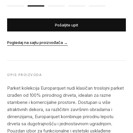
Pošaljite upit
Pogledaj na sajtu proizvođača
→
OPIS PROIZVODA
Parket kolekcija Europarquet nudi klasičan troslojni parket
izrađen od 100% prirodnog drveta, idealan za razne
stambene i komercijalne prostore. Dostupan u više
atraktivnih dekora, sa različitim završnim obradama i
dimenzijama, Europarquet kombinuje prirodnu lepotu
drveta sa dugotrajnošću i jednostavnom ugradnjom.
Pouzdan izbor za funkcionalne i estetski usklađene