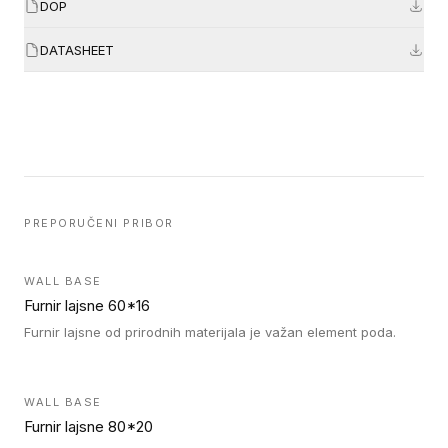
DOP
DATASHEET
PREPORUČENI PRIBOR
WALL BASE
Furnir lajsne 60*16
Furnir lajsne od prirodnih materijala je važan element poda.
WALL BASE
Furnir lajsne 80*20