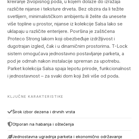
kreiranje živopisnog poda, u kojem dolaze do izražaja
različite nijanse i teksture drveta. Bez obzira da li težite
svetlijem, minimalističkom ambijentu ili želite da unesete
više topline u prostor, nijanse iz kolekcije Salsa lako se
uklapaju u različite enterijere. Površina je zaštićena
Proteco Strong lakom koji obezbeđuje izdržljivost i
dugotrajan izgled, čak i u dinamičnim prostorima. T-Lock
sistem omogućava jednostavno postavljanje parketa, a
pod je odmah nakon instalacije spreman za upotrebu.
Parket kolekcija Salsa spaja lepotu prirode, funkcionalnost
i jednostavnost – za svaki dom koji želi više od poda.
KLJUČNE KARAKTERISTIKE
Širok izbor dezena i drvnih vrsta
Otporan na habanja i oštećenja
Jednostavna ugradnja parketa i ekonomično održavanje