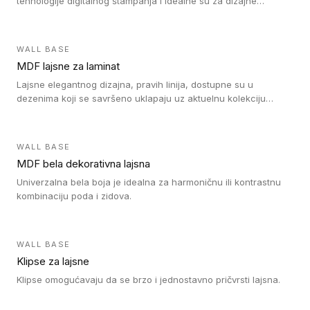
tehnologije digitalnog štampanja i idealne su za dizajne
parketne daske.
WALL BASE
MDF lajsne za laminat
Lajsne elegantnog dizajna, pravih linija, dostupne su u
dezenima koji se savršeno uklapaju uz aktuelnu kolekciju
Tarkett laminata.
WALL BASE
MDF bela dekorativna lajsna
Univerzalna bela boja je idealna za harmoničnu ili kontrastnu
kombinaciju poda i zidova.
WALL BASE
Klipse za lajsne
Klipse omogućavaju da se brzo i jednostavno pričvrsti lajsna.