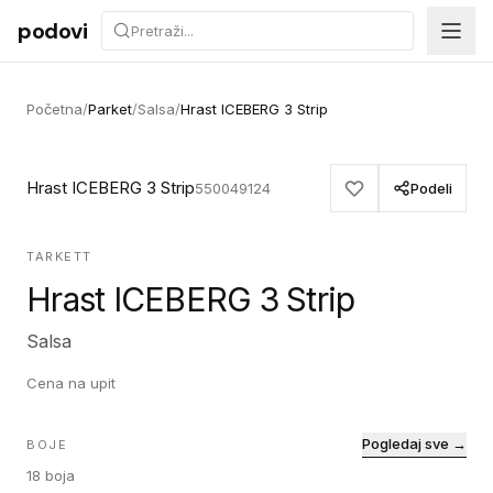
Preskoči na sadržaj
podovi
Početna
/
Parket
/
Salsa
/
Hrast ICEBERG 3 Strip
Hrast ICEBERG 3 Strip
550049124
Podeli
TARKETT
Hrast ICEBERG 3 Strip
Salsa
Cena na upit
Pogledaj sve →
BOJE
18
boja