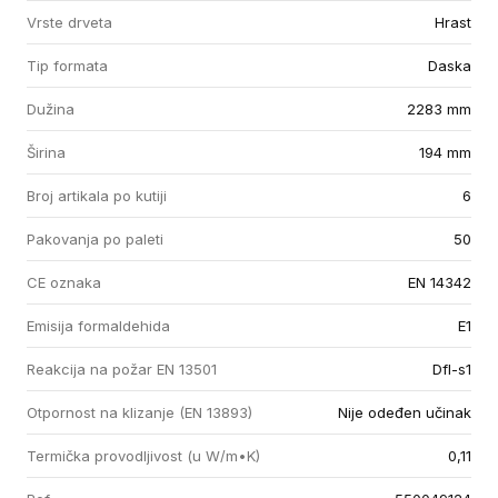
Vrste drveta
Hrast
Tip formata
Daska
Dužina
2283 mm
Širina
194 mm
Broj artikala po kutiji
6
Pakovanja po paleti
50
CE oznaka
EN 14342
Emisija formaldehida
E1
Reakcija na požar EN 13501
Dfl-s1
Otpornost na klizanje (EN 13893)
Nije odeđen učinak
Termička provodljivost (u W/m•K)
0,11