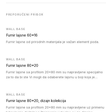
PREPORUČENI PRIBOR
WALL BASE
Furnir lajsne 60*16
Furnir lajsne od prirodnih materijala je važan element poda.
WALL BASE
Furnir lajsne 80*20
Furnir lajsne sa profilom 20x80 mm su napravljene specijalno
za to da bi ste Vi mogli da odaberete lajsnu u boji koja je
identična boji bilo kog dizajna kolekcije parketa.
WALL BASE
Furnir lajsne 80*20, dizajn kolekcija
Furnir lajsne sa profilom 20x80 mm su napravljene uz primenu