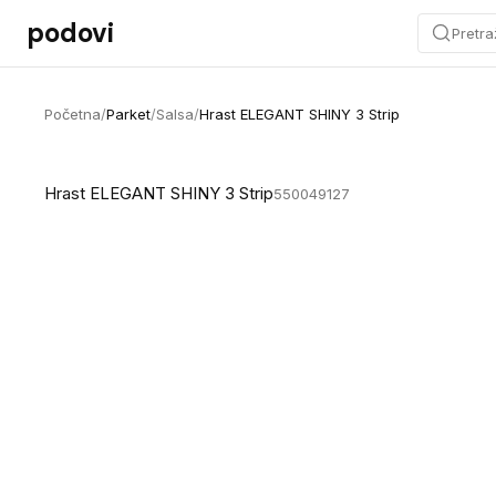
Preskoči na sadržaj
podovi
Pretra
Početna
/
Parket
/
Salsa
/
Hrast ELEGANT SHINY 3 Strip
Hrast ELEGANT SHINY 3 Strip
550049127