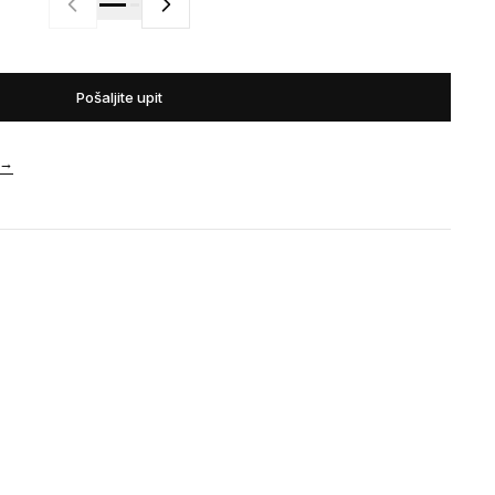
Pošaljite upit
→