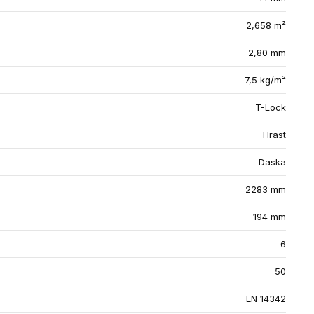
2,658 m²
2,80 mm
7,5 kg/m²
T-Lock
Hrast
Daska
2283 mm
194 mm
6
50
EN 14342