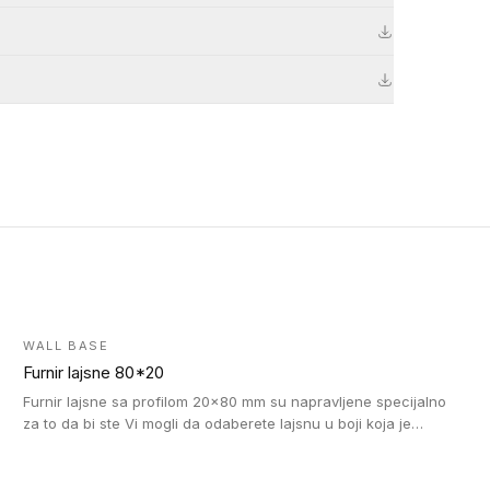
WALL BASE
Furnir lajsne 80*20
Furnir lajsne sa profilom 20x80 mm su napravljene specijalno
za to da bi ste Vi mogli da odaberete lajsnu u boji koja je
identična boji bilo kog dizajna kolekcije parketa.