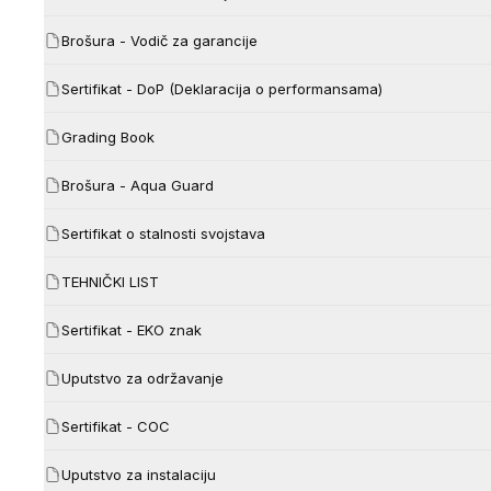
Brošura - Vodič za garancije
Sertifikat - DoP (Deklaracija o performansama)
Grading Book
Brošura - Aqua Guard
Sertifikat o stalnosti svojstava
TEHNIČKI LIST
Sertifikat - EKO znak
Uputstvo za održavanje
Sertifikat - COC
Uputstvo za instalaciju