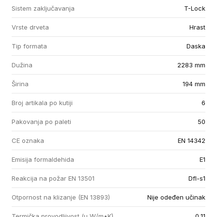
Sistem zaključavanja
T-Lock
Vrste drveta
Hrast
Tip formata
Daska
Dužina
2283 mm
Širina
194 mm
Broj artikala po kutiji
6
Pakovanja po paleti
50
CE oznaka
EN 14342
Emisija formaldehida
E1
Reakcija na požar EN 13501
Dfl-s1
Otpornost na klizanje (EN 13893)
Nije odeđen učinak
Termička provodljivost (u W/m•K)
0,11