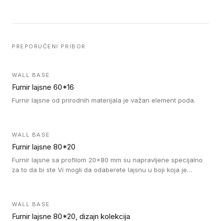
PREPORUČENI PRIBOR
WALL BASE
Furnir lajsne 60*16
Furnir lajsne od prirodnih materijala je važan element poda.
WALL BASE
Furnir lajsne 80*20
Furnir lajsne sa profilom 20x80 mm su napravljene specijalno
za to da bi ste Vi mogli da odaberete lajsnu u boji koja je
identična boji bilo kog dizajna kolekcije parketa.
WALL BASE
Furnir lajsne 80*20, dizajn kolekcija