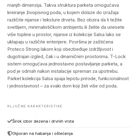
manjih dimenzija. Takva struktura parketa omogućava
kreiranje živopisnog poda, u kojem dolaze do izražaja
različite nijanse i teksture drveta. Bez obzira da li težite
svetlijem, minimalističkom ambijentu ili želite da unesete
više topline u prostor, nijanse iz kolekcije Salsa lako se
uklapaju u različite enterijere. Površina je zaštićena
Proteco Strong lakom koji obezbeđuje izdržljivost i
dugotrajan izgled, čak i u dinamičnim prostorima. T-Lock
sistem omogućava jednostavno postavljanje parketa, a
pod je odmah nakon instalacije spreman za upotrebu.
Parket kolekcija Salsa spaja lepotu prirode, funkcionalnost
i jednostavnost – za svaki dom koji želi više od poda.
KLJUČNE KARAKTERISTIKE
Širok izbor dezena i drvnih vrsta
Otporan na habanja i oštećenja