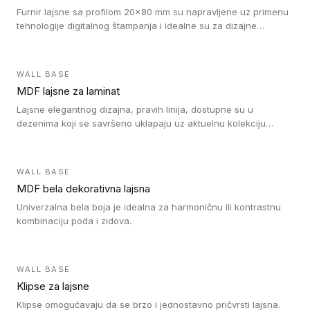
Furnir lajsne sa profilom 20x80 mm su napravljene uz primenu
tehnologije digitalnog štampanja i idealne su za dizajne
parketne daske.
WALL BASE
MDF lajsne za laminat
Lajsne elegantnog dizajna, pravih linija, dostupne su u
dezenima koji se savršeno uklapaju uz aktuelnu kolekciju
Tarkett laminata.
WALL BASE
MDF bela dekorativna lajsna
Univerzalna bela boja je idealna za harmoničnu ili kontrastnu
kombinaciju poda i zidova.
WALL BASE
Klipse za lajsne
Klipse omogućavaju da se brzo i jednostavno pričvrsti lajsna.