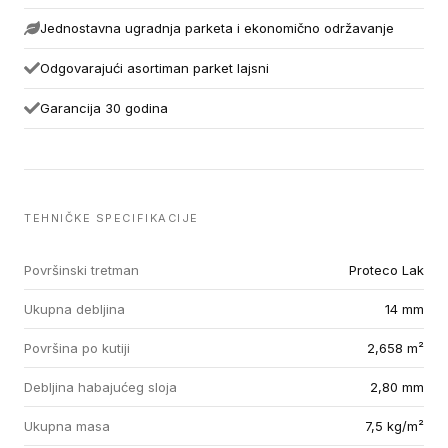
Jednostavna ugradnja parketa i ekonomično održavanje
Odgovarajući asortiman parket lajsni
Garancija 30 godina
TEHNIČKE SPECIFIKACIJE
Površinski tretman
Proteco Lak
Ukupna debljina
14 mm
Površina po kutiji
2,658 m²
Debljina habajućeg sloja
2,80 mm
Ukupna masa
7,5 kg/m²