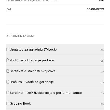
Ref
550049129
DOKUMENTACIJA
Uputstvo za ugradnju (T-Lock)
Vodič za održavanje parketa
Sertifikat o stalnosti svojstava
Brošura - Vodič za garancije
Sertifikat - DoP (Deklaracija o performansama)
Grading Book