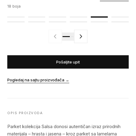
18
boja
Pošaljite upit
Pogledaj na sajtu proizvođača
→
OPIS PROIZVODA
Parket kolekcija Salsa donosi autentičan izraz prirodnih
materijala – hrasta i jasena – kroz parket sa lamelama