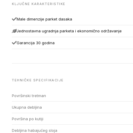
KLJUČNE KARAKTERISTIKE
Male dimenzije parket dasaka
Jednostavna ugradnja parketa i ekonomično održavanje
Garancija 30 godina
TEHNIČKE SPECIFIKACIJE
Površinski tretman
Ukupna debljina
Površina po kutiji
Debljina habajućeg sloja