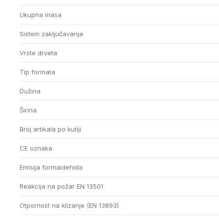
Ukupna masa
Sistem zaključavanja
Vrste drveta
Tip formata
Dužina
Širina
Broj artikala po kutiji
CE oznaka
Emisija formaldehida
Reakcija na požar EN 13501
Otpornost na klizanje (EN 13893)