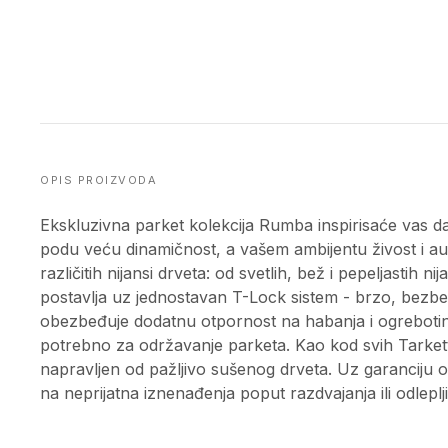
OPIS PROIZVODA
Ekskluzivna parket kolekcija Rumba inspirisaće vas da
podu veću dinamičnost, a vašem ambijentu živost i au
različitih nijansi drveta: od svetlih, bež i pepeljastih n
postavlja uz jednostavan T-Lock sistem - brzo, bezbe
obezbeđuje dodatnu otpornost na habanja i ogrebotine
potrebno za održavanje parketa. Kao kod svih Tarkett p
napravljen od pažljivo sušenog drveta. Uz garanciju o
na neprijatna iznenađenja poput razdvajanja ili odleplj