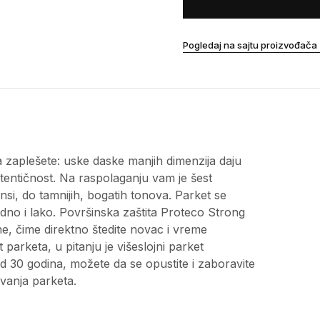
Pogledaj na sajtu proizvođača
 zaplešete: uske daske manjih dimenzija daju
tentičnost. Na raspolaganju vam je šest
ijansi, do tamnijih, bogatih tonova. Parket se
dno i lako. Površinska zaštita Proteco Strong
, čime direktno štedite novac i vreme
arketa, u pitanju je višeslojni parket
d 30 godina, možete da se opustite i zaboravite
ivanja parketa.