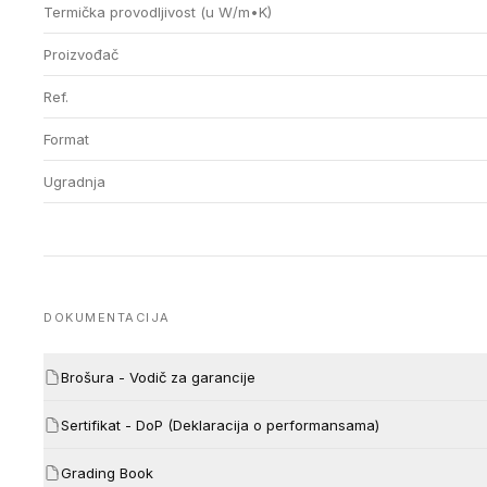
Termička provodljivost (u W/m•K)
Proizvođač
Ref.
Format
Ugradnja
DOKUMENTACIJA
Brošura - Vodič za garancije
Sertifikat - DoP (Deklaracija o performansama)
Grading Book