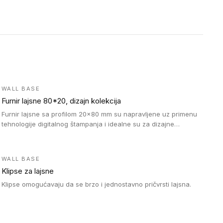
WALL BASE
Furnir lajsne 80*20, dizajn kolekcija
Furnir lajsne sa profilom 20x80 mm su napravljene uz primenu
tehnologije digitalnog štampanja i idealne su za dizajne
parketne daske.
WALL BASE
Klipse za lajsne
Klipse omogućavaju da se brzo i jednostavno pričvrsti lajsna.