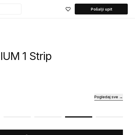
Pošalji upit
UM 1 Strip
Pogledaj sve →