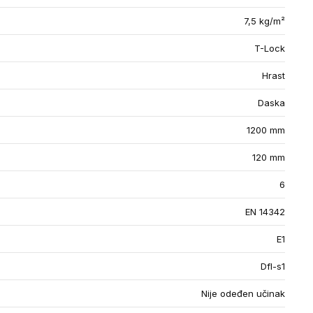
7,5 kg/m²
T-Lock
Hrast
Daska
1200 mm
120 mm
6
EN 14342
E1
Dfl-s1
Nije odeđen učinak