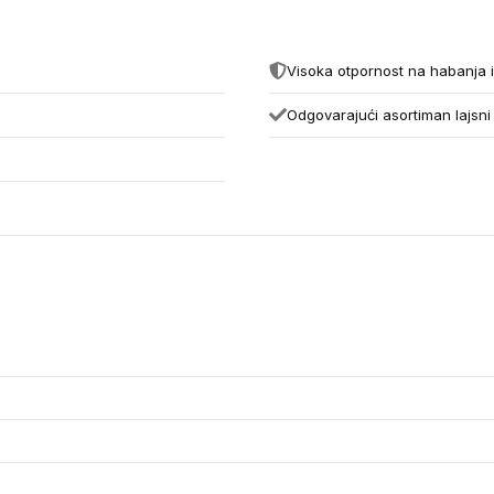
Visoka otpornost na habanja 
Odgovarajući asortiman lajsni