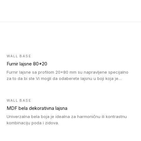
WALL BASE
Furnir lajsne 80*20
Furnir lajsne sa profilom 20x80 mm su napravljene specijalno
za to da bi ste Vi mogli da odaberete lajsnu u boji koja je
identična boji bilo kog dizajna kolekcije parketa.
WALL BASE
MDF bela dekorativna lajsna
Univerzalna bela boja je idealna za harmoničnu ili kontrastnu
kombinaciju poda i zidova.