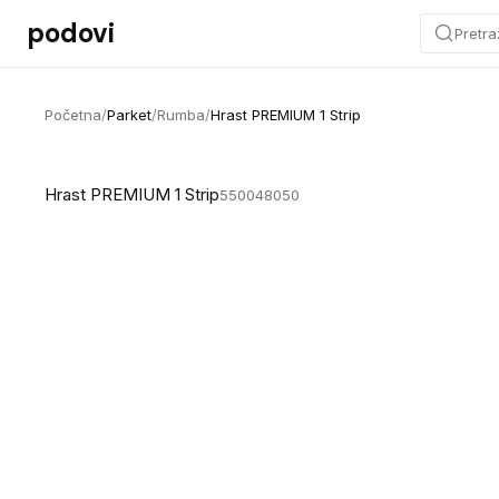
Preskoči na sadržaj
podovi
Pretra
Početna
/
Parket
/
Rumba
/
Hrast PREMIUM 1 Strip
Hrast PREMIUM 1 Strip
550048050