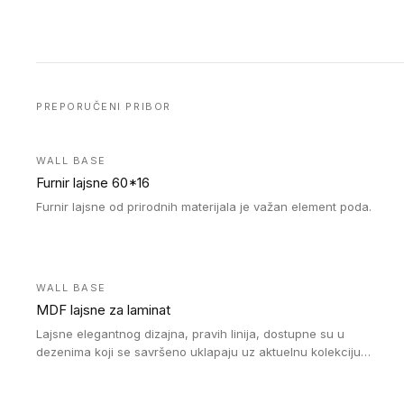
PREPORUČENI PRIBOR
WALL BASE
Furnir lajsne 60*16
Furnir lajsne od prirodnih materijala je važan element poda.
WALL BASE
MDF lajsne za laminat
Lajsne elegantnog dizajna, pravih linija, dostupne su u
dezenima koji se savršeno uklapaju uz aktuelnu kolekciju
Tarkett laminata.