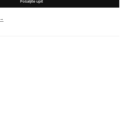
Pošaljite upit
→