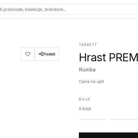
ži proizvode, kolekcije, brendove...
TARKETT
Hrast PREMI
Podeli
Rumba
Cena na upit
BOJE
6
boja