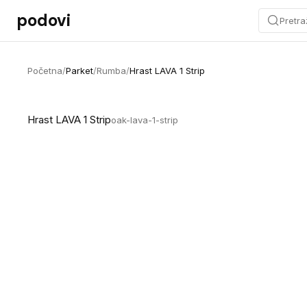
Preskoči na sadržaj
podovi
Pretra
Početna
/
Parket
/
Rumba
/
Hrast LAVA 1 Strip
Hrast LAVA 1 Strip
oak-lava-1-strip