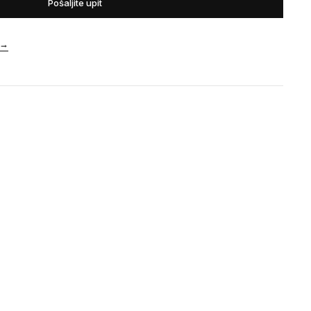
Pošaljite upit
→