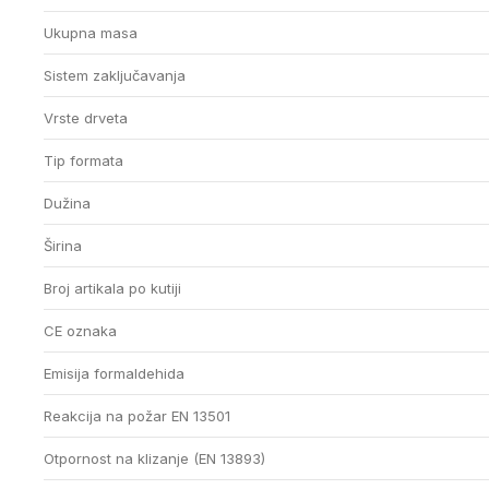
Ukupna masa
Sistem zaključavanja
Vrste drveta
Tip formata
Dužina
Širina
Broj artikala po kutiji
CE oznaka
Emisija formaldehida
Reakcija na požar EN 13501
Otpornost na klizanje (EN 13893)