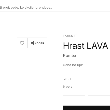
ži proizvode, kolekcije, brendove...
TARKETT
Hrast LAVA 
Podeli
Rumba
Cena na upit
BOJE
6
boja