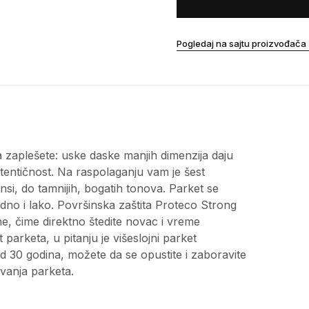
Pogledaj na sajtu proizvođača
 zaplešete: uske daske manjih dimenzija daju
tentičnost. Na raspolaganju vam je šest
ijansi, do tamnijih, bogatih tonova. Parket se
dno i lako. Površinska zaštita Proteco Strong
, čime direktno štedite novac i vreme
arketa, u pitanju je višeslojni parket
d 30 godina, možete da se opustite i zaboravite
ivanja parketa.