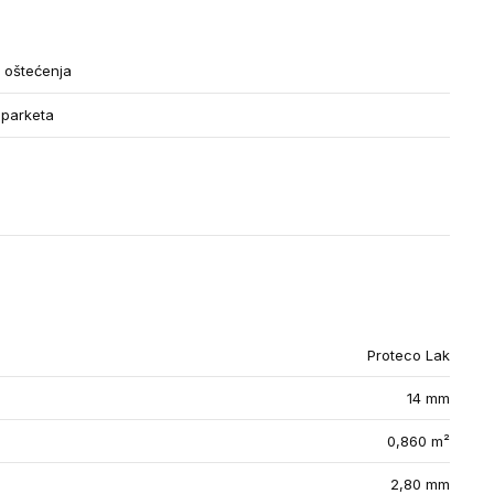
i oštećenja
 parketa
Proteco Lak
14 mm
0,860 m²
2,80 mm