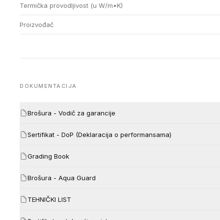
Termička provodljivost (u W/m•K)
Proizvođač
DOKUMENTACIJA
Brošura - Vodič za garancije
Sertifikat - DoP (Deklaracija o performansama)
Grading Book
Brošura - Aqua Guard
TEHNIČKI LIST