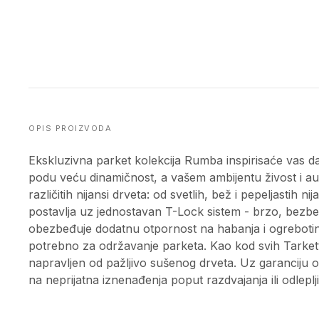
OPIS PROIZVODA
Ekskluzivna parket kolekcija Rumba inspirisaće vas da
podu veću dinamičnost, a vašem ambijentu živost i au
različitih nijansi drveta: od svetlih, bež i pepeljastih n
postavlja uz jednostavan T-Lock sistem - brzo, bezbe
obezbeđuje dodatnu otpornost na habanja i ogrebotine
potrebno za održavanje parketa. Kao kod svih Tarkett p
napravljen od pažljivo sušenog drveta. Uz garanciju o
na neprijatna iznenađenja poput razdvajanja ili odleplj