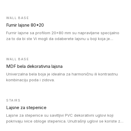
WALL BASE
Furnir lajsne 80*20
Furnir lajsne sa profilom 20x80 mm su napravljene specijalno
za to da bi ste Vi mogli da odaberete lajsnu u boji koja je
identična boji bilo kog dizajna kolekcije parketa.
WALL BASE
MDF bela dekorativna lajsna
Univerzalna bela boja je idealna za harmoničnu ili kontrastnu
kombinaciju poda i zidova.
STAIRS
Lajsne za stepenice
Lajsne za stepenice su savitljivi PVC dekorativni uglovi koji
pokrivaju ivice obloge stepenica. Unutrašnji uglovi se koriste za
zaštitu donjeg dela zida duže stepeništa. Spoljašnji uglovi se