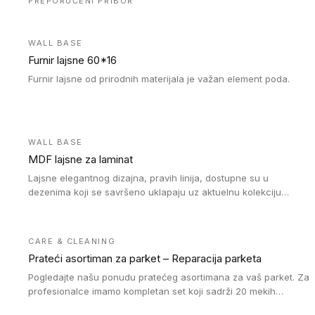
PREPORUČENI PRIBOR
WALL BASE
Furnir lajsne 60*16
Furnir lajsne od prirodnih materijala je važan element poda.
WALL BASE
MDF lajsne za laminat
Lajsne elegantnog dizajna, pravih linija, dostupne su u
dezenima koji se savršeno uklapaju uz aktuelnu kolekciju
Tarkett laminata.
CARE & CLEANING
Prateći asortiman za parket – Reparacija parketa
Pogledajte našu ponudu pratećeg asortimana za vaš parket. Za
profesionalce imamo kompletan set koji sadrži 20 mekih
voskova u obliku štapića u različitim bojama, topilicu i plastični