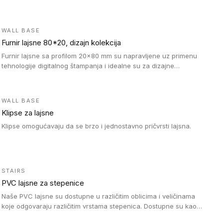
WALL BASE
Furnir lajsne 80*20, dizajn kolekcija
Furnir lajsne sa profilom 20x80 mm su napravljene uz primenu
tehnologije digitalnog štampanja i idealne su za dizajne
parketne daske.
WALL BASE
Klipse za lajsne
Klipse omogućavaju da se brzo i jednostavno pričvrsti lajsna.
STAIRS
PVC lajsne za stepenice
Naše PVC lajsne su dostupne u različitim oblicima i veličinama
koje odgovaraju različitim vrstama stepenica. Dostupne su kao
PVC oble ili blago zaobljene sa poluprečnikom savijanja od 8R.