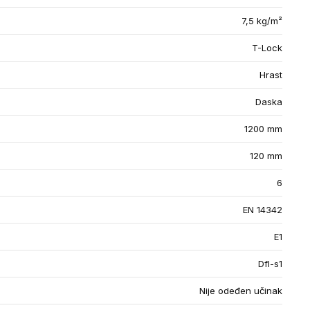
7,5 kg/m²
T-Lock
Hrast
Daska
1200 mm
120 mm
6
EN 14342
E1
Dfl-s1
Nije odeđen učinak