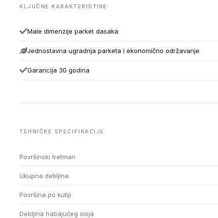
KLJUČNE KARAKTERISTIKE
Male dimenzije parket dasaka
Jednostavna ugradnja parketa i ekonomično održavanje
Garancija 30 godina
TEHNIČKE SPECIFIKACIJE
Površinski tretman
Ukupna debljina
Površina po kutiji
Debljina habajućeg sloja