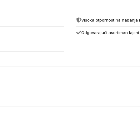
Visoka otpornost na habanja 
Odgovarajući asortiman lajsni