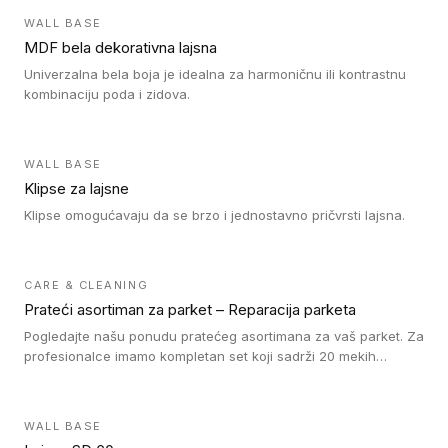
WALL BASE
MDF bela dekorativna lajsna
Univerzalna bela boja je idealna za harmoničnu ili kontrastnu
kombinaciju poda i zidova.
WALL BASE
Klipse za lajsne
Klipse omogućavaju da se brzo i jednostavno pričvrsti lajsna.
CARE & CLEANING
Prateći asortiman za parket – Reparacija parketa
Pogledajte našu ponudu pratećeg asortimana za vaš parket. Za
profesionalce imamo kompletan set koji sadrži 20 mekih
voskova u obliku štapića u različitim bojama, topilicu i plastični
strugač. Vosak zagrejte i pomešajte dok ne postignete
odgovarajuću nijansu poda. Na taj način postižete
WALL BASE
profesionalan rezultat popravke oštećenja na drvenom podu.