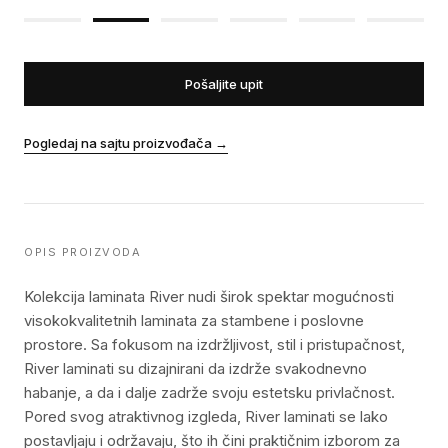
Pošaljite upit
Pogledaj na sajtu proizvođača
→
OPIS PROIZVODA
Kolekcija laminata River nudi širok spektar mogućnosti
visokokvalitetnih laminata za stambene i poslovne
prostore. Sa fokusom na izdržljivost, stil i pristupačnost,
River laminati su dizajnirani da izdrže svakodnevno
habanje, a da i dalje zadrže svoju estetsku privlačnost.
Pored svog atraktivnog izgleda, River laminati se lako
postavljaju i održavaju, što ih čini praktičnim izborom za