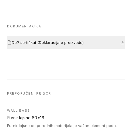
DOKUMENTACIJA
DoP sertifikat (Deklaracija o proizvodu)
PREPORUČENI PRIBOR
WALL BASE
Furnir lajsne 60*16
Furnir lajsne od prirodnih materijala je važan element poda.