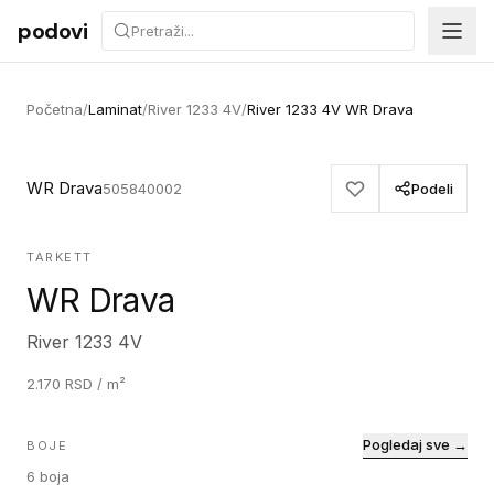
Preskoči na sadržaj
podovi
Početna
/
Laminat
/
River 1233 4V
/
River 1233 4V WR Drava
WR Drava
505840002
Podeli
TARKETT
WR Drava
River 1233 4V
2.170
RSD
/ m²
Pogledaj sve →
BOJE
6
boja