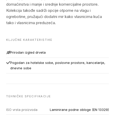
domaćinstva i manje i srednje komercijalne prostore.
Kolekcija takođe sadrži opcije otporne na vlagu i
ogrebotine, pružajući dodatni mir kako vlasnicima kuća
tako i vlasnicima preduzeća.
KLJUČNE KARAKTERISTIKE
Prirodan izgled drveta
Pogodan za hotelske sobe, poslovne prostore, kancelarije,
dnevne sobe
TEHNIČKE SPECIFIKACIJE
ISO vrsta proizvoda
Laminirane podne obloge (EN 13329)