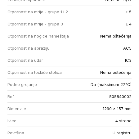
Otpornost na mrlje - grupe 1 i 2
≥ 5
Otpornost na mrlje - grupa 3
≥ 4
Otpornost na nogice nameštaja
Nema oštećenja
Otpornost na abraziju
AC5
Otpornost na udar
IC3
Otpornost na točkiće stolica
Nema oštećenja
Podno grejanje
Da (maksimum 27°C)
Ref.
505840002
Dimenzije
1290 x 157 mm
Ivice
4 strane
Površina
U registru