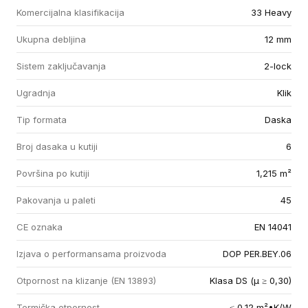
Komercijalna klasifikacija
33 Heavy
Ukupna debljina
12 mm
Sistem zaključavanja
2-lock
Ugradnja
Klik
Tip formata
Daska
Broj dasaka u kutiji
6
Površina po kutiji
1,215 m²
Pakovanja u paleti
45
CE oznaka
EN 14041
Izjava o performansama proizvoda
DOP PER.BEY.06
Otpornost na klizanje (EN 13893)
Klasa DS (µ ≥ 0,30)
Termička otpornost
≤ 0,12 m²•K/W