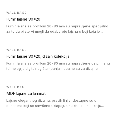
WALL BASE
Furnir lajsne 80*20
Furnir lajsne sa profilom 20x80 mm su napravljene specijalno
za to da bi ste Vi mogli da odaberete lajsnu u boji koja je
identična boji bilo kog dizajna kolekcije parketa.
WALL BASE
Furnir lajsne 80*20, dizajn kolekcija
Furnir lajsne sa profilom 20x80 mm su napravljene uz primenu
tehnologije digitalnog štampanja i idealne su za dizajne
parketne daske.
WALL BASE
MDF lajsne za laminat
Lajsne elegantnog dizajna, pravih linija, dostupne su u
dezenima koji se savršeno uklapaju uz aktuelnu kolekciju
Tarkett laminata.