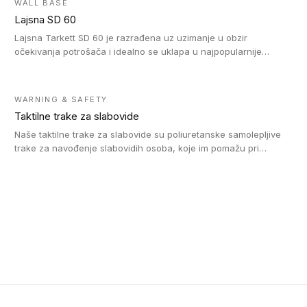
WALL BASE
Lajsna SD 60
Lajsna Tarkett SD 60 je razrađena uz uzimanje u obzir
očekivanja potrošača i idealno se uklapa u najpopularnije
dezene laminata, linoleuma i LVT-ja.
WARNING & SAFETY
Taktilne trake za slabovide
Naše taktilne trake za slabovide su poliuretanske samolepljive
trake za navođenje slabovidih osoba, koje im pomažu pri
kretanju u prostoru. Ravne trake omogućavaju slabovidim
osobama da prate putanju pomoću belog štapa. Ove taktilne
trake su kompatibilne sa homogenim i heterogenim vinilnim
podovima, LVT lepljenim pločicama i linoleumom.