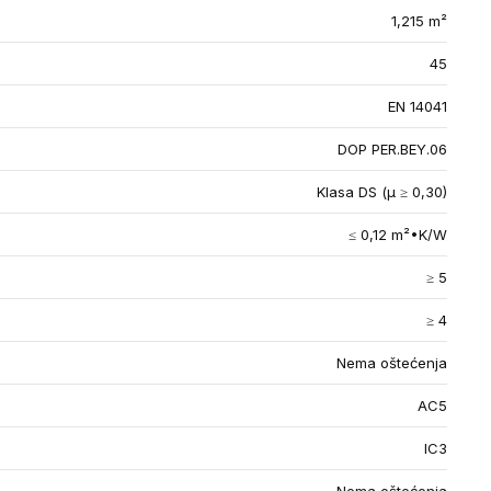
1,215 m²
45
EN 14041
DOP PER.BEY.06
Klasa DS (µ ≥ 0,30)
≤ 0,12 m²•K/W
≥ 5
≥ 4
Nema oštećenja
AC5
IC3