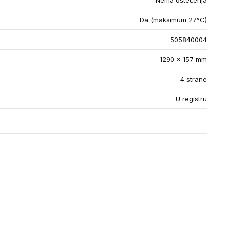
Nema oštećenja
Da (maksimum 27°C)
505840004
1290 x 157 mm
4 strane
U registru