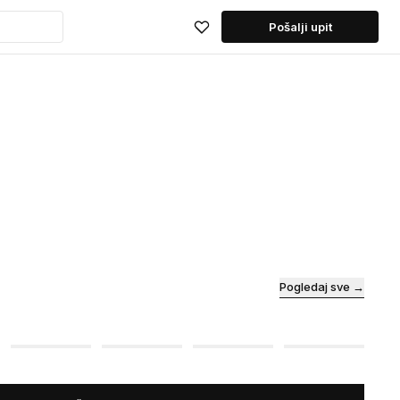
Pošalji upit
Pogledaj sve →