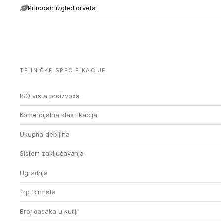
Prirodan izgled drveta
TEHNIČKE SPECIFIKACIJE
ISO vrsta proizvoda
Komercijalna klasifikacija
Ukupna debljina
Sistem zaključavanja
Ugradnja
Tip formata
Broj dasaka u kutiji