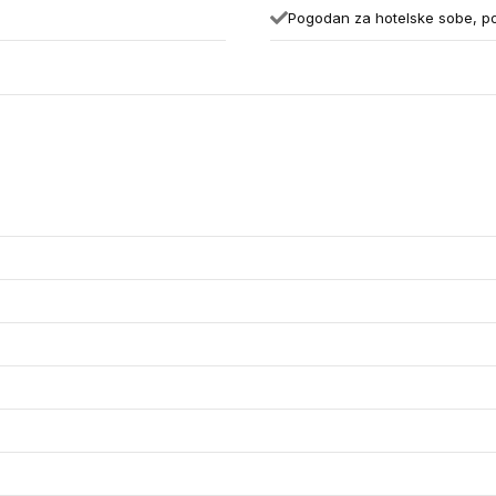
Pogodan za hotelske sobe, po