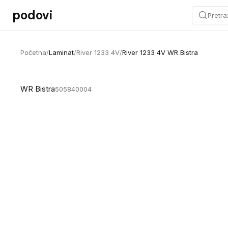
Preskoči na sadržaj
podovi
Pretra
Početna
/
Laminat
/
River 1233 4V
/
River 1233 4V WR Bistra
WR Bistra
505840004