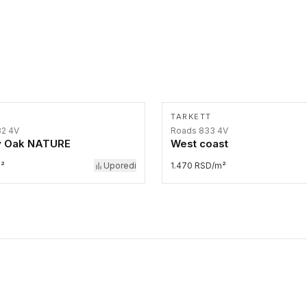
TARKETT
32 4V
Roads 833 4V
y Oak NATURE
West coast
m²
Uporedi
1.470 RSD/m²