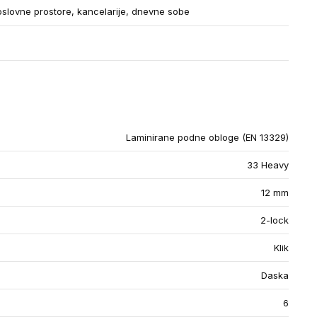
slovne prostore, kancelarije, dnevne sobe
Laminirane podne obloge (EN 13329)
33 Heavy
12 mm
2-lock
Klik
Daska
6