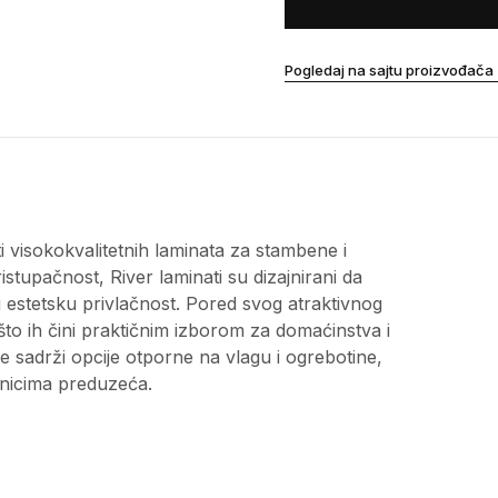
Pogledaj na sajtu proizvođača
i visokokvalitetnih laminata za stambene i
istupačnost, River laminati su dizajnirani da
 estetsku privlačnost. Pored svog atraktivnog
 što ih čini praktičnim izborom za domaćinstva i
e sadrži opcije otporne na vlagu i ogrebotine,
snicima preduzeća.