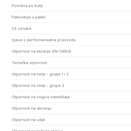
Površina po kutiji
Pakovanja u paleti
CE oznaka
Izjava o performansama proizvoda
Otpornost na klizanje (EN 13893)
Termička otpornost
Otpornost na mrlje - grupe 1 i 2
Otpornost na mrlje - grupa 3
Otpornost na nogice nameštaja
Otpornost na abraziju
Otpornost na udar