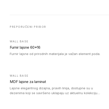
PREPORUČENI PRIBOR
WALL BASE
Furnir lajsne 60*16
Furnir lajsne od prirodnih materijala je važan element poda.
WALL BASE
MDF lajsne za laminat
Lajsne elegantnog dizajna, pravih linija, dostupne su u
dezenima koji se savršeno uklapaju uz aktuelnu kolekciju
Tarkett laminata.