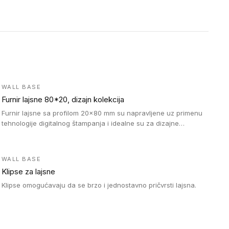
WALL BASE
Furnir lajsne 80*20, dizajn kolekcija
Furnir lajsne sa profilom 20x80 mm su napravljene uz primenu
tehnologije digitalnog štampanja i idealne su za dizajne
parketne daske.
WALL BASE
Klipse za lajsne
Klipse omogućavaju da se brzo i jednostavno pričvrsti lajsna.