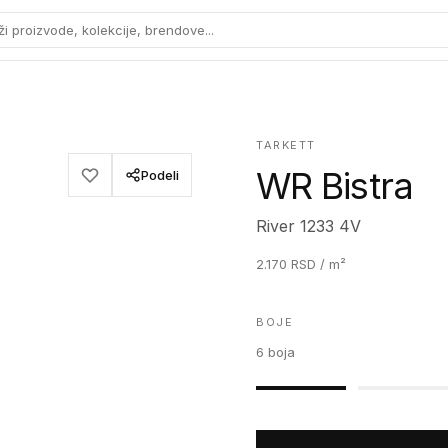
ži proizvode, kolekcije, brendove...
TARKETT
WR Bistra
Podeli
River 1233 4V
2.170
RSD
/ m²
BOJE
6
boja