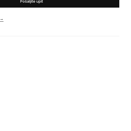
Pošaljite upit
→