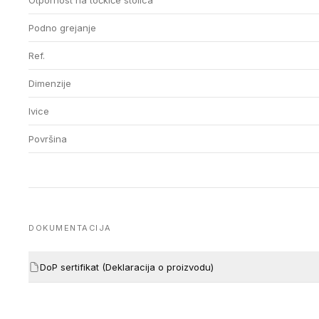
Otpornost na točkiće stolica
Podno grejanje
Ref.
Dimenzije
Ivice
Površina
DOKUMENTACIJA
DoP sertifikat (Deklaracija o proizvodu)