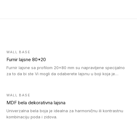
WALL BASE
Furnir lajsne 80*20
Furnir lajsne sa profilom 20x80 mm su napravljene specijalno
za to da bi ste Vi mogli da odaberete lajsnu u boji koja je
identična boji bilo kog dizajna kolekcije parketa.
WALL BASE
MDF bela dekorativna lajsna
Univerzalna bela boja je idealna za harmoničnu ili kontrastnu
kombinaciju poda i zidova.