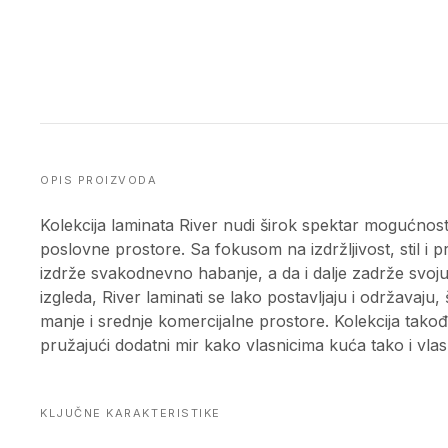
OPIS PROIZVODA
Kolekcija laminata River nudi širok spektar mogućnost
poslovne prostore. Sa fokusom na izdržljivost, stil i pr
izdrže svakodnevno habanje, a da i dalje zadrže svoju
izgleda, River laminati se lako postavljaju i održavaju,
manje i srednje komercijalne prostore. Kolekcija takođ
pružajući dodatni mir kako vlasnicima kuća tako i vla
KLJUČNE KARAKTERISTIKE