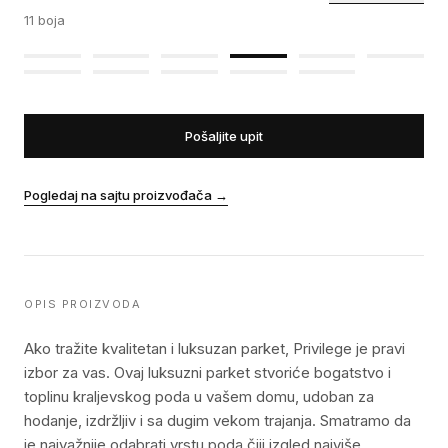
11
boja
Pošaljite upit
Pogledaj na sajtu proizvođača
→
OPIS PROIZVODA
Ako tražite kvalitetan i luksuzan parket, Privilege je pravi
izbor za vas. Ovaj luksuzni parket stvoriće bogatstvo i
toplinu kraljevskog poda u vašem domu, udoban za
hodanje, izdržljiv i sa dugim vekom trajanja. Smatramo da
je najvažnije odabrati vrstu poda čiji izgled najviše