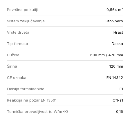
Površina po kutiji
0,564 m²
Sistem zaključavanja
Utor-pero
Vrste drveta
Hrast
Tip formata
Daska
Dužina
600 mm / 470 mm
Širina
120 mm
CE oznaka
EN 14342
Emisija formaldehida
E1
Reakcija na požar EN 13501
Cfl-s1
Termička provodljivost (u W/m•K)
0,16