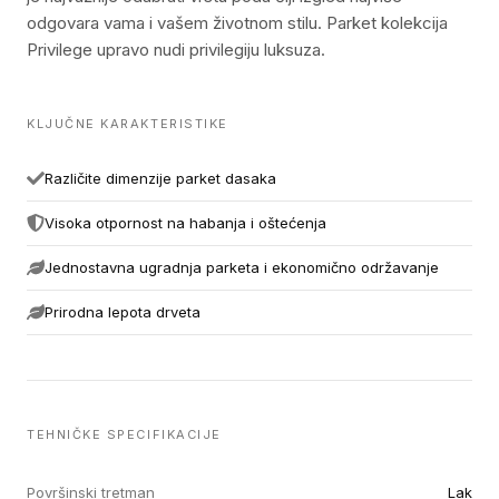
odgovara vama i vašem životnom stilu. Parket kolekcija
Privilege upravo nudi privilegiju luksuza.
KLJUČNE KARAKTERISTIKE
Različite dimenzije parket dasaka
Visoka otpornost na habanja i oštećenja
Jednostavna ugradnja parketa i ekonomično održavanje
Prirodna lepota drveta
TEHNIČKE SPECIFIKACIJE
Površinski tretman
Lak