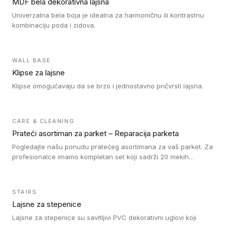
MDF bela dekorativna lajsna
Univerzalna bela boja je idealna za harmoničnu ili kontrastnu
kombinaciju poda i zidova.
WALL BASE
Klipse za lajsne
Klipse omogućavaju da se brzo i jednostavno pričvrsti lajsna.
CARE & CLEANING
Prateći asortiman za parket – Reparacija parketa
Pogledajte našu ponudu pratećeg asortimana za vaš parket. Za
profesionalce imamo kompletan set koji sadrži 20 mekih
voskova u obliku štapića u različitim bojama, topilicu i plastični
strugač. Vosak zagrejte i pomešajte dok ne postignete
odgovarajuću nijansu poda. Na taj način postižete
STAIRS
profesionalan rezultat popravke oštećenja na drvenom podu.
Lajsne za stepenice
Ne zaboravite da fiksirate vosak našim lakom za reparaciju. Za
naše drvene podove prekrivene tvrdim voskom nudimo Oil
Lajsne za stepenice su savitljivi PVC dekorativni uglovi koji