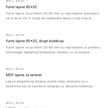
WALL BASE
Furnir lajsne 80*20
Furnir lajsne sa profilom 20x80 mm su napravljene specijalno
za to da bi ste Vi mogli da odaberete lajsnu u boji koja je
identična boji bilo kog dizajna kolekcije parketa.
WALL BASE
Furnir lajsne 80*20, dizajn kolekcija
Furnir lajsne sa profilom 20x80 mm su napravljene uz primenu
tehnologije digitalnog štampanja i idealne su za dizajne
parketne daske.
WALL BASE
MDF lajsne za laminat
Lajsne elegantnog dizajna, pravih linija, dostupne su u
dezenima koji se savršeno uklapaju uz aktuelnu kolekciju
Tarkett laminata.
WALL BASE