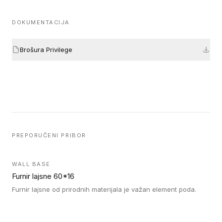
DOKUMENTACIJA
Brošura Privilege
PREPORUČENI PRIBOR
WALL BASE
Furnir lajsne 60*16
Furnir lajsne od prirodnih materijala je važan element poda.