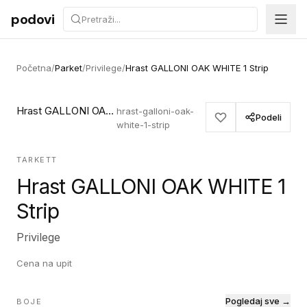
Preskoči na sadržaj
podovi
Početna
/
Parket
/
Privilege
/
Hrast GALLONI OAK WHITE 1 Strip
Hrast GALLONI OAK WHITE 1 Strip
hrast-galloni-oak-
Podeli
white-1-strip
TARKETT
Hrast GALLONI OAK WHITE 1
Strip
Privilege
Cena na upit
Pogledaj sve →
BOJE