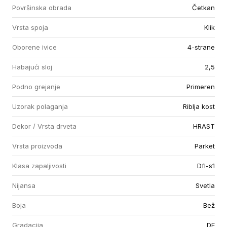
Površinska obrada
Četkan
Vrsta spoja
Klik
Oborene ivice
4-strane
Habajući sloj
2,5
Podno grejanje
Primeren
Uzorak polaganja
Riblja kost
Dekor / Vrsta drveta
HRAST
Vrsta proizvoda
Parket
Klasa zapaljivosti
Dfl-s1
Nijansa
Svetla
Boja
Bež
Gradacija
DE