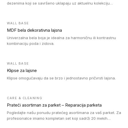
dezenima koji se savršeno uklapaju uz aktuelnu kolekciju
Tarkett laminata.
WALL BASE
MDF bela dekorativna lajsna
Univerzalna bela boja je idealna za harmoničnu ili kontrastnu
kombinaciju poda i zidova.
WALL BASE
Klipse za lajsne
Klipse omogućavaju da se brzo i jednostavno pričvrsti lajsna.
CARE & CLEANING
Prateći asortiman za parket – Reparacija parketa
Pogledajte našu ponudu pratećeg asortimana za vaš parket. Za
profesionalce imamo kompletan set koji sadrži 20 mekih
voskova u obliku štapića u različitim bojama, topilicu i plastični