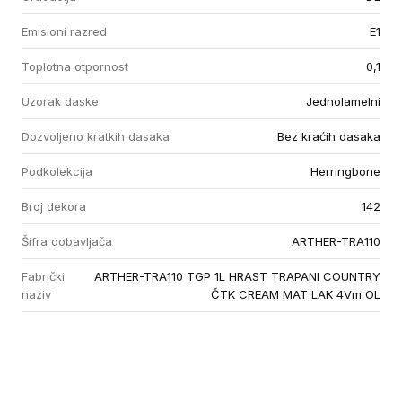
Emisioni razred
E1
Toplotna otpornost
0,1
Uzorak daske
Jednolamelni
Dozvoljeno kratkih dasaka
Bez kraćih dasaka
Podkolekcija
Herringbone
Broj dekora
142
Šifra dobavljača
ARTHER-TRA110
Fabrički
ARTHER-TRA110 TGP 1L HRAST TRAPANI COUNTRY
naziv
ČTK CREAM MAT LAK 4Vm OL