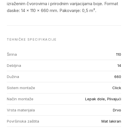
izraženim čvorovima i prirodnim varijacijama boje. Format
daske: 14 × 110 × 660 mm. Pakovanje: 0,5 m².
TEHNIČKE SPECIFIKACIJE
Širina
110
Debljina
14
Dužina
660
Sistem montaže
Click
Način montaže
Lepak dole, Plivajući
Vrsta materijala
Drvo
Površinska zaštita
Mat lakiran