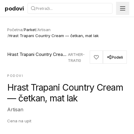
Preskoči na sadržaj
podovi
Početna
/
Parket
/
Artisan
/
Hrast Trapani Country Cream — četkan, mat lak
Hrast Trapani Country Cream — četkan, mat lak
ARTHER-
Podeli
TRA110
PODOVI
Hrast Trapani Country Cream
— četkan, mat lak
Artisan
Cena na upit