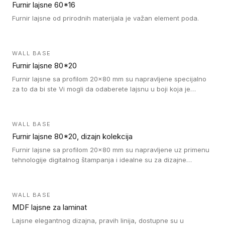
Furnir lajsne 60*16
Furnir lajsne od prirodnih materijala je važan element poda.
WALL BASE
Furnir lajsne 80*20
Furnir lajsne sa profilom 20x80 mm su napravljene specijalno
za to da bi ste Vi mogli da odaberete lajsnu u boji koja je
identična boji bilo kog dizajna kolekcije parketa.
WALL BASE
Furnir lajsne 80*20, dizajn kolekcija
Furnir lajsne sa profilom 20x80 mm su napravljene uz primenu
tehnologije digitalnog štampanja i idealne su za dizajne
parketne daske.
WALL BASE
MDF lajsne za laminat
Lajsne elegantnog dizajna, pravih linija, dostupne su u