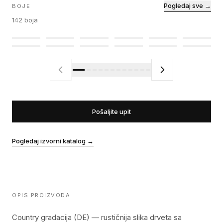
Pogledaj sve →
BOJE
142
boja
Pošaljite upit
Pogledaj izvorni katalog
→
OPIS PROIZVODA
Country gradacija (DE) — rustičnija slika drveta sa