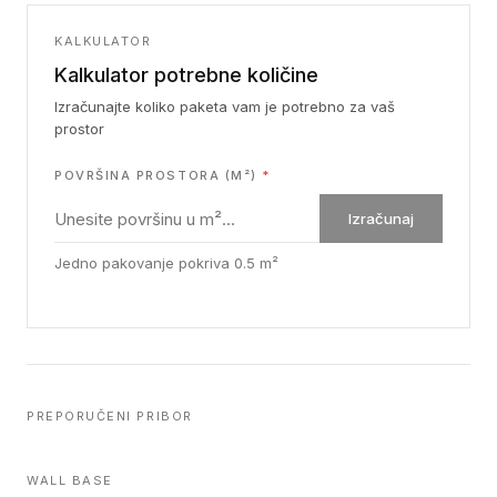
KALKULATOR
Kalkulator potrebne količine
Izračunajte koliko paketa vam je potrebno za vaš
prostor
POVRŠINA PROSTORA (M²)
*
Izračunaj
Jedno pakovanje pokriva
0.5
m²
PREPORUČENI PRIBOR
WALL BASE