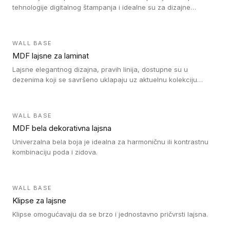
tehnologije digitalnog štampanja i idealne su za dizajne
parketne daske.
WALL BASE
MDF lajsne za laminat
Lajsne elegantnog dizajna, pravih linija, dostupne su u
dezenima koji se savršeno uklapaju uz aktuelnu kolekciju
Tarkett laminata.
WALL BASE
MDF bela dekorativna lajsna
Univerzalna bela boja je idealna za harmoničnu ili kontrastnu
kombinaciju poda i zidova.
WALL BASE
Klipse za lajsne
Klipse omogućavaju da se brzo i jednostavno pričvrsti lajsna.