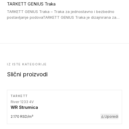
TARKETT GENIUS Traka
pristup i bezbednost osoba sa invaliditetom i sa NF P 98 351
Pristupačnost. Dostupne su u 3 formata: gumene ploče koje se
TARKETT GENIUS Traka – Traka za jednostavno i bezbedno
lepe, poliuertanske samolepljive u kvadratnom i pravougaonom
postavljanje podovaTARKETT GENIUS Traka je dizajnirana za
formatu.
upotrebu kod podovima iz Excellence Genius loose-lay
kolekcije.
IZ ISTE KATEGORIJE
Slični proizvodi
TARKETT
River 1233 4V
WR Strumica
2.170 RSD/m²
Uporedi