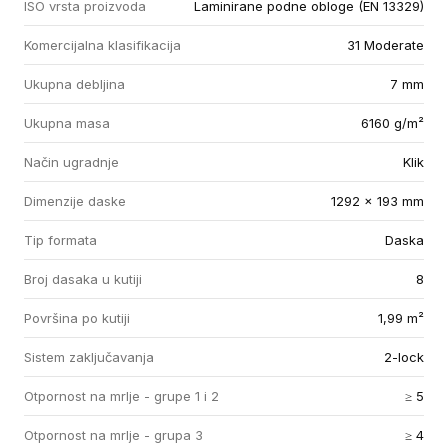
ISO vrsta proizvoda
Laminirane podne obloge (EN 13329)
Komercijalna klasifikacija
31 Moderate
Ukupna debljina
7 mm
Ukupna masa
6160 g/m²
Način ugradnje
Klik
Dimenzije daske
1292 x 193 mm
Tip formata
Daska
Broj dasaka u kutiji
8
Površina po kutiji
1,99 m²
Sistem zaključavanja
2-lock
Otpornost na mrlje - grupe 1 i 2
≥ 5
Otpornost na mrlje - grupa 3
≥ 4