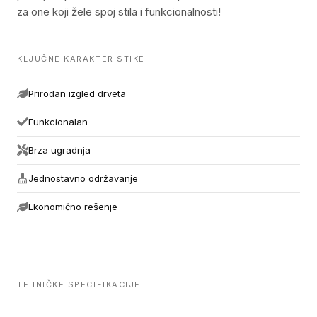
za one koji žele spoj stila i funkcionalnosti!
KLJUČNE KARAKTERISTIKE
Prirodan izgled drveta
Funkcionalan
Brza ugradnja
Jednostavno održavanje
Ekonomično rešenje
TEHNIČKE SPECIFIKACIJE