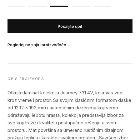
Pošaljite upit
Pogledaj na sajtu proizvođača
→
OPIS PROIZVODA
Otkrijte laminat kolekciju Journey 731 4V, koja Vas vodi
kroz vreme i prostor. Sa svojim klasičnim formatom daske
od 1292 x 193 mm i autentičnim dezenima koji verno
odražavaju lepotu hrasta, kolekcija predstavlja izbor za
sve koji traže i kvalitet i pristupačno rešenje u svom
prostoru. Mat površina sa umereno rustičnim dizajnom,
pružaju toplinu i karakter svakom prostoru. Savršen izbor