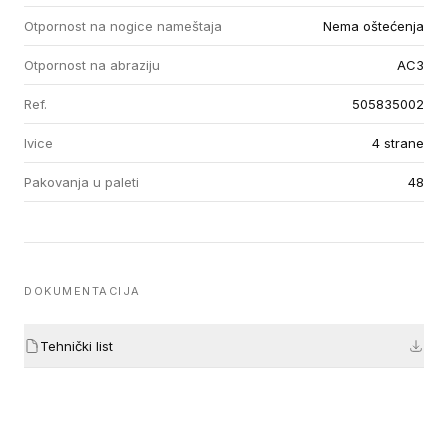
Otpornost na nogice nameštaja
Nema oštećenja
Otpornost na abraziju
AC3
Ref.
505835002
Ivice
4 strane
Pakovanja u paleti
48
DOKUMENTACIJA
Tehnički list