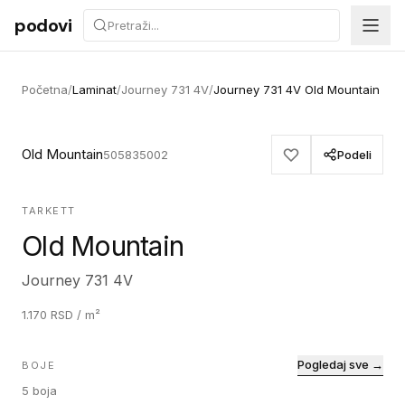
Preskoči na sadržaj
podovi
Početna
/
Laminat
/
Journey 731 4V
/
Journey 731 4V Old Mountain
Old Mountain
505835002
Podeli
TARKETT
Old Mountain
Journey 731 4V
1.170
RSD
/ m²
Pogledaj sve →
BOJE
5
boja