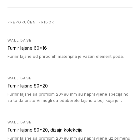
PREPORUČENI PRIBOR
WALL BASE
Furnir lajsne 60*16
Furnir lajsne od prirodnih materijala je važan element poda.
WALL BASE
Furnir lajsne 80*20
Furnir lajsne sa profilom 20x80 mm su napravljene specijalno
za to da bi ste Vi mogli da odaberete lajsnu u boji koja je
identična boji bilo kog dizajna kolekcije parketa.
WALL BASE
Furnir lajsne 80*20, dizajn kolekcija
Furnir lajsne sa profilom 20x80 mm su napravljene uz primenu