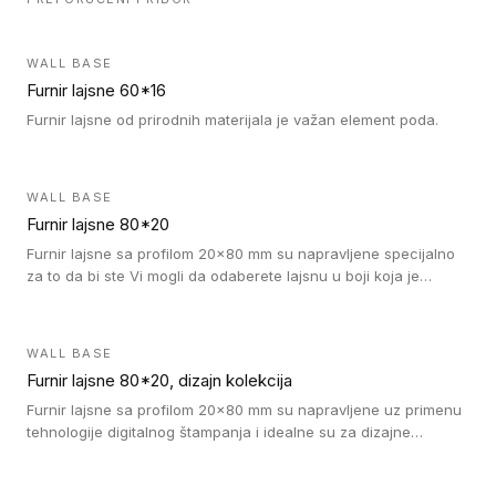
WALL BASE
Furnir lajsne 60*16
Furnir lajsne od prirodnih materijala je važan element poda.
WALL BASE
Furnir lajsne 80*20
Furnir lajsne sa profilom 20x80 mm su napravljene specijalno
za to da bi ste Vi mogli da odaberete lajsnu u boji koja je
identična boji bilo kog dizajna kolekcije parketa.
WALL BASE
Furnir lajsne 80*20, dizajn kolekcija
Furnir lajsne sa profilom 20x80 mm su napravljene uz primenu
tehnologije digitalnog štampanja i idealne su za dizajne
parketne daske.