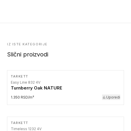
formatu.
upotrebu kod podovima iz Excellence Genius loose-lay
kolekcije.
IZ ISTE KATEGORIJE
Slični proizvodi
TARKETT
Easy Line 832 4V
Turnberry Oak NATURE
1.350 RSD/m²
Uporedi
TARKETT
Timeless 1232 4V