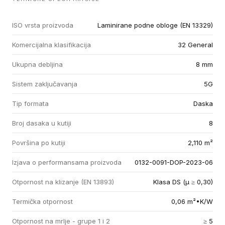
ISO vrsta proizvoda
Laminirane podne obloge (EN 13329)
Komercijalna klasifikacija
32 General
Ukupna debljina
8 mm
Sistem zaključavanja
5G
Tip formata
Daska
Broj dasaka u kutiji
8
Površina po kutiji
2,110 m²
Izjava o performansama proizvoda
0132-0091-DOP-2023-06
Otpornost na klizanje (EN 13893)
Klasa DS (µ ≥ 0,30)
Termička otpornost
0,06 m²•K/W
Otpornost na mrlje - grupe 1 i 2
≥ 5