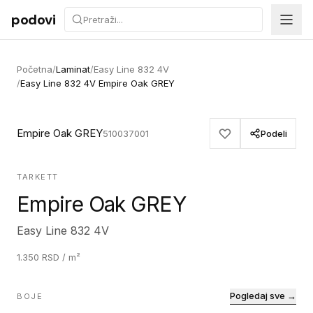
Preskoči na sadržaj
podovi
Početna
/
Laminat
/
Easy Line 832 4V
/
Easy Line 832 4V Empire Oak GREY
Empire Oak GREY
510037001
Podeli
TARKETT
Empire Oak GREY
Easy Line 832 4V
1.350
RSD
/ m²
Pogledaj sve →
BOJE