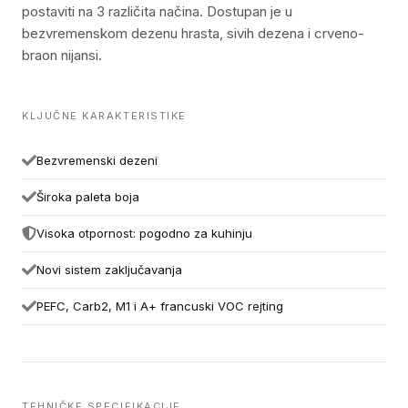
postaviti na 3 različita načina. Dostupan je u
bezvremenskom dezenu hrasta, sivih dezena i crveno-
braon nijansi.
KLJUČNE KARAKTERISTIKE
Bezvremenski dezeni
Široka paleta boja
Visoka otpornost: pogodno za kuhinju
Novi sistem zaključavanja
PEFC, Carb2, M1 i A+ francuski VOC rejting
TEHNIČKE SPECIFIKACIJE