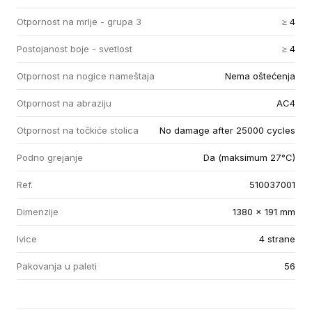
Otpornost na mrlje - grupa 3
≥ 4
Postojanost boje - svetlost
≥ 4
Otpornost na nogice nameštaja
Nema oštećenja
Otpornost na abraziju
AC4
Otpornost na točkiće stolica
No damage after 25000 cycles
Podno grejanje
Da (maksimum 27°C)
Ref.
510037001
Dimenzije
1380 x 191 mm
Ivice
4 strane
Pakovanja u paleti
56