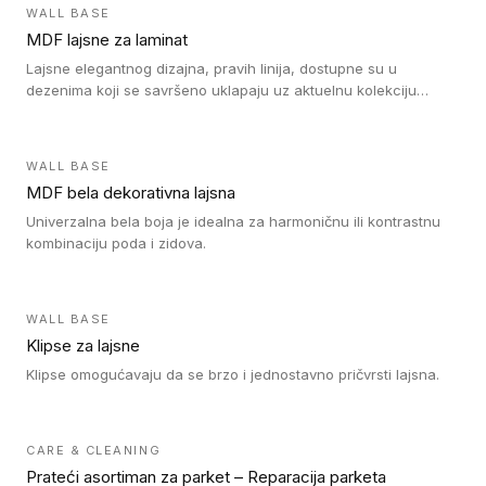
WALL BASE
MDF lajsne za laminat
Lajsne elegantnog dizajna, pravih linija, dostupne su u
dezenima koji se savršeno uklapaju uz aktuelnu kolekciju
Tarkett laminata.
WALL BASE
MDF bela dekorativna lajsna
Univerzalna bela boja je idealna za harmoničnu ili kontrastnu
kombinaciju poda i zidova.
WALL BASE
Klipse za lajsne
Klipse omogućavaju da se brzo i jednostavno pričvrsti lajsna.
CARE & CLEANING
Prateći asortiman za parket – Reparacija parketa