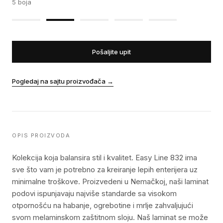
5
boja
Pošaljite upit
Pogledaj na sajtu proizvođača
→
OPIS PROIZVODA
Kolekcija koja balansira stil i kvalitet. Easy Line 832 ima
sve što vam je potrebno za kreiranje lepih enterijera uz
minimalne troškove. Proizvedeni u Nemačkoj, naši laminat
podovi ispunjavaju najviše standarde sa visokom
otpornošću na habanje, ogrebotine i mrlje zahvaljujući
svom melaminskom zaštitnom sloju. Naš laminat se može