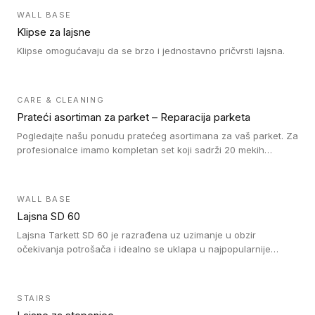
WALL BASE
Klipse za lajsne
Klipse omogućavaju da se brzo i jednostavno pričvrsti lajsna.
CARE & CLEANING
Prateći asortiman za parket – Reparacija parketa
Pogledajte našu ponudu pratećeg asortimana za vaš parket. Za
profesionalce imamo kompletan set koji sadrži 20 mekih
voskova u obliku štapića u različitim bojama, topilicu i plastični
strugač. Vosak zagrejte i pomešajte dok ne postignete
odgovarajuću nijansu poda. Na taj način postižete
WALL BASE
profesionalan rezultat popravke oštećenja na drvenom podu.
Lajsna SD 60
Ne zaboravite da fiksirate vosak našim lakom za reparaciju. Za
naše drvene podove prekrivene tvrdim voskom nudimo Oil
Lajsna Tarkett SD 60 je razrađena uz uzimanje u obzir
Repair kit sa uljem, četkicama i šmirglom. Da li je tokom
očekivanja potrošača i idealno se uklapa u najpopularnije
postavljanja drvenog poda došlo do pojave ogrebotina na
dezene laminata, linoleuma i LVT-ja.
njemu? Sa našim markerima za reparaciju možete jednostavno
da popunite ogrebotinu. Nudimo markere u različitim nijansama
STAIRS
koje odgovaraju kako svetlim tako i tamnim drvenim podovima.