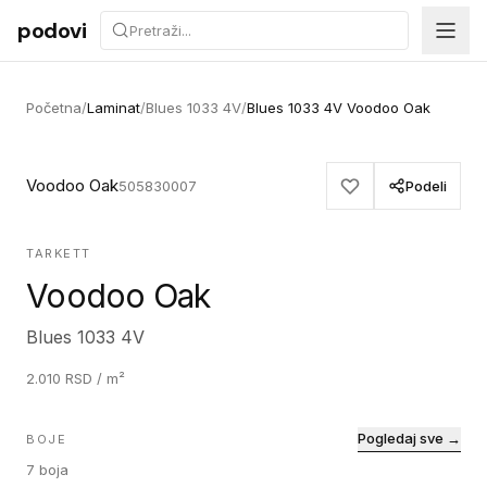
Preskoči na sadržaj
podovi
Početna
/
Laminat
/
Blues 1033 4V
/
Blues 1033 4V Voodoo Oak
Voodoo Oak
505830007
Podeli
TARKETT
Voodoo Oak
Blues 1033 4V
2.010
RSD
/ m²
Pogledaj sve →
BOJE
7
boja