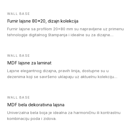
WALL BASE
Furnir lajsne 80*20, dizajn kolekcija
Furnir lajsne sa profilom 20x80 mm su napravljene uz primenu
tehnologije digitalnog štampanja i idealne su za dizajne
parketne daske.
WALL BASE
MDF lajsne za laminat
Lajsne elegantnog dizajna, pravih linija, dostupne su u
dezenima koji se savršeno uklapaju uz aktuelnu kolekciju
Tarkett laminata.
WALL BASE
MDF bela dekorativna lajsna
Univerzalna bela boja je idealna za harmoničnu ili kontrastnu
kombinaciju poda i zidova.