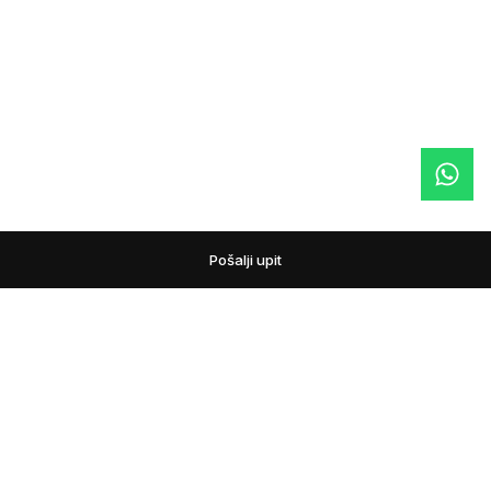
Pošalji upit
podovi
Pažljivo biramo podne obloge i prateći asortiman za