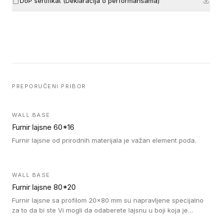
DoP sertifikat (Deklaracija o performansama)
PREPORUČENI PRIBOR
WALL BASE
Furnir lajsne 60*16
Furnir lajsne od prirodnih materijala je važan element poda.
WALL BASE
Furnir lajsne 80*20
Furnir lajsne sa profilom 20x80 mm su napravljene specijalno
za to da bi ste Vi mogli da odaberete lajsnu u boji koja je
identična boji bilo kog dizajna kolekcije parketa.