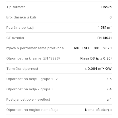
Tip formata
Daska
Broj dasaka u kutiji
6
Površina po kutiji
1,581 m²
CE oznaka
EN 14041
Izjava o performansama proizvoda
DoP- TSEE – 001 – 2023
Otpornost na klizanje (EN 13893)
Klasa DS (µ ≥ 0,30)
Termička otpornost
≤ 0,084 m²•K/W
Otpornost na mrlje - grupe 1 i 2
≥ 5
Otpornost na mrlje - grupa 3
≥ 4
Postojanost boje - svetlost
≥ 4
Otpornost na nogice nameštaja
Nema oštećenja