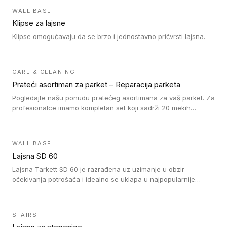
WALL BASE
Klipse za lajsne
Klipse omogućavaju da se brzo i jednostavno pričvrsti lajsna.
CARE & CLEANING
Prateći asortiman za parket – Reparacija parketa
Pogledajte našu ponudu pratećeg asortimana za vaš parket. Za
profesionalce imamo kompletan set koji sadrži 20 mekih
voskova u obliku štapića u različitim bojama, topilicu i plastični
strugač. Vosak zagrejte i pomešajte dok ne postignete
odgovarajuću nijansu poda. Na taj način postižete
WALL BASE
profesionalan rezultat popravke oštećenja na drvenom podu.
Lajsna SD 60
Ne zaboravite da fiksirate vosak našim lakom za reparaciju. Za
naše drvene podove prekrivene tvrdim voskom nudimo Oil
Lajsna Tarkett SD 60 je razrađena uz uzimanje u obzir
Repair kit sa uljem, četkicama i šmirglom. Da li je tokom
očekivanja potrošača i idealno se uklapa u najpopularnije
postavljanja drvenog poda došlo do pojave ogrebotina na
dezene laminata, linoleuma i LVT-ja.
njemu? Sa našim markerima za reparaciju možete jednostavno
da popunite ogrebotinu. Nudimo markere u različitim nijansama
STAIRS
koje odgovaraju kako svetlim tako i tamnim drvenim podovima.