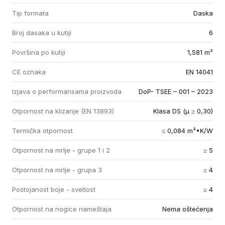
Tip formata
Daska
Broj dasaka u kutiji
6
Površina po kutiji
1,581 m²
CE oznaka
EN 14041
Izjava o performansama proizvoda
DoP- TSEE – 001 – 2023
Otpornost na klizanje (EN 13893)
Klasa DS (µ ≥ 0,30)
Termička otpornost
≤ 0,084 m²•K/W
Otpornost na mrlje - grupe 1 i 2
≥ 5
Otpornost na mrlje - grupa 3
≥ 4
Postojanost boje - svetlost
≥ 4
Otpornost na nogice nameštaja
Nema oštećenja