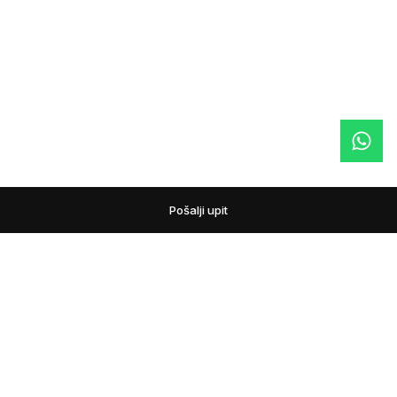
Pošalji upit
podovi
Pažljivo biramo podne obloge i prateći asortiman za