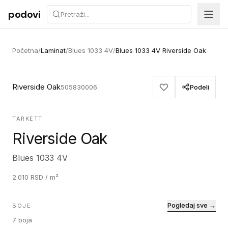
Preskoči na sadržaj
podovi
Početna
/
Laminat
/
Blues 1033 4V
/
Blues 1033 4V Riverside Oak
Riverside Oak
505830006
Podeli
TARKETT
Riverside Oak
Blues 1033 4V
2.010
RSD
/ m²
Pogledaj sve →
BOJE
7
boja