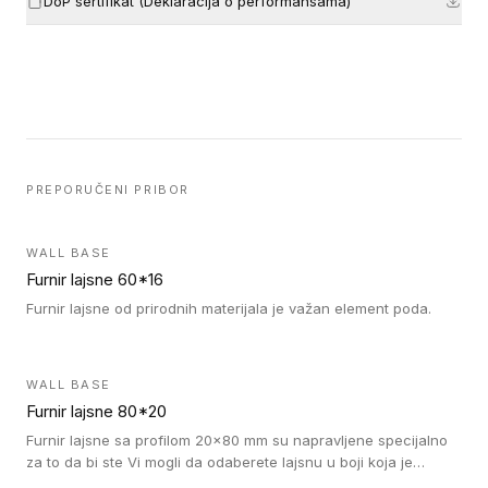
DoP sertifikat (Deklaracija o performansama)
PREPORUČENI PRIBOR
WALL BASE
Furnir lajsne 60*16
Furnir lajsne od prirodnih materijala je važan element poda.
WALL BASE
Furnir lajsne 80*20
Furnir lajsne sa profilom 20x80 mm su napravljene specijalno
za to da bi ste Vi mogli da odaberete lajsnu u boji koja je
identična boji bilo kog dizajna kolekcije parketa.