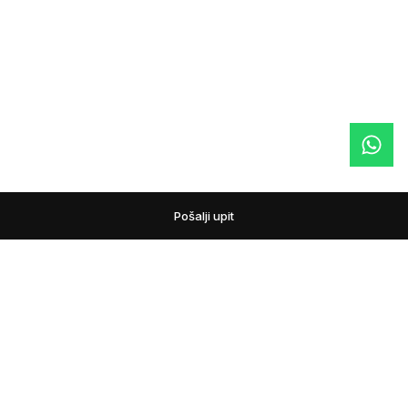
Pošalji upit
podovi
Pažljivo biramo podne obloge i prateći asortiman za