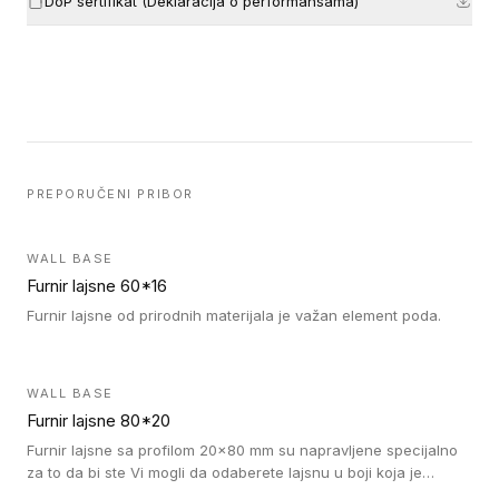
DoP sertifikat (Deklaracija o performansama)
PREPORUČENI PRIBOR
WALL BASE
Furnir lajsne 60*16
Furnir lajsne od prirodnih materijala je važan element poda.
WALL BASE
Furnir lajsne 80*20
Furnir lajsne sa profilom 20x80 mm su napravljene specijalno
za to da bi ste Vi mogli da odaberete lajsnu u boji koja je
identična boji bilo kog dizajna kolekcije parketa.