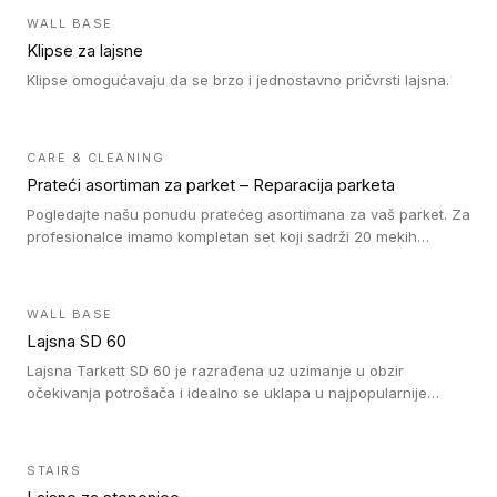
WALL BASE
Klipse za lajsne
Klipse omogućavaju da se brzo i jednostavno pričvrsti lajsna.
CARE & CLEANING
Prateći asortiman za parket – Reparacija parketa
Pogledajte našu ponudu pratećeg asortimana za vaš parket. Za
profesionalce imamo kompletan set koji sadrži 20 mekih
voskova u obliku štapića u različitim bojama, topilicu i plastični
strugač. Vosak zagrejte i pomešajte dok ne postignete
odgovarajuću nijansu poda. Na taj način postižete
WALL BASE
profesionalan rezultat popravke oštećenja na drvenom podu.
Lajsna SD 60
Ne zaboravite da fiksirate vosak našim lakom za reparaciju. Za
naše drvene podove prekrivene tvrdim voskom nudimo Oil
Lajsna Tarkett SD 60 je razrađena uz uzimanje u obzir
Repair kit sa uljem, četkicama i šmirglom. Da li je tokom
očekivanja potrošača i idealno se uklapa u najpopularnije
postavljanja drvenog poda došlo do pojave ogrebotina na
dezene laminata, linoleuma i LVT-ja.
njemu? Sa našim markerima za reparaciju možete jednostavno
da popunite ogrebotinu. Nudimo markere u različitim nijansama
STAIRS
koje odgovaraju kako svetlim tako i tamnim drvenim podovima.