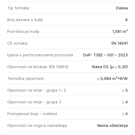
Tip formata
Daska
Broj dasaka u kutiji
6
Površina po kutiji
1,581 m²
CE oznaka
EN 14041
Izjava o performansama proizvoda
DoP- TSEE – 001 – 2023
Otpornost na klizanje (EN 13893)
Klasa DS (µ ≥ 0,30)
Termička otpornost
≤ 0,084 m²•K/W
Otpornost na mrlje - grupe 1 i 2
≥ 5
Otpornost na mrlje - grupa 3
≥ 4
Postojanost boje - svetlost
≥ 4
Otpornost na nogice nameštaja
Nema oštećenja