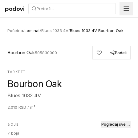
Preskoči na sadržaj
podovi
Početna
/
Laminat
/
Blues 1033 4V
/
Blues 1033 4V Bourbon Oak
Bourbon Oak
505830000
Podeli
TARKETT
Bourbon Oak
Blues 1033 4V
2.010
RSD
/ m²
Pogledaj sve →
BOJE
7
boja