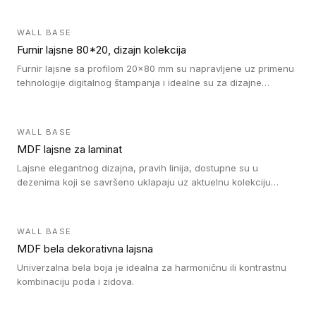
WALL BASE
Furnir lajsne 80*20, dizajn kolekcija
Furnir lajsne sa profilom 20x80 mm su napravljene uz primenu
tehnologije digitalnog štampanja i idealne su za dizajne
parketne daske.
WALL BASE
MDF lajsne za laminat
Lajsne elegantnog dizajna, pravih linija, dostupne su u
dezenima koji se savršeno uklapaju uz aktuelnu kolekciju
Tarkett laminata.
WALL BASE
MDF bela dekorativna lajsna
Univerzalna bela boja je idealna za harmoničnu ili kontrastnu
kombinaciju poda i zidova.