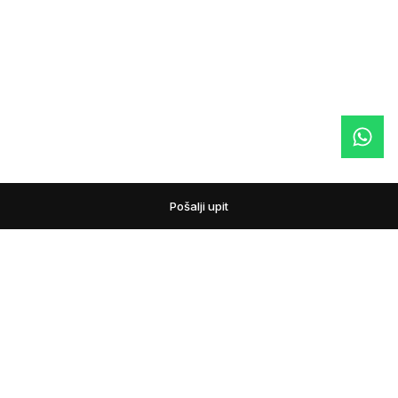
Pošalji upit
podovi
Pažljivo biramo podne obloge i prateći asortiman za