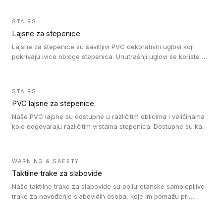
STAIRS
Lajsne za stepenice
Lajsne za stepenice su savitljivi PVC dekorativni uglovi koji
pokrivaju ivice obloge stepenica. Unutrašnji uglovi se koriste za
zaštitu donjeg dela zida duže stepeništa. Spoljašnji uglovi se
koriste da se zaštite i sakriju ivice obloge stepenica. Ovi uglovi
stepenica su osmišljeni tako da formiraju glatku i atraktivnu
STAIRS
ivicu. Kompatibilni su sa heterogenim i homogenim vinilnim
PVC lajsne za stepenice
podovima i Tarkett Tapiflex oblogama za stepenice.
Naše PVC lajsne su dostupne u različitim oblicima i veličinama
koje odgovaraju različitim vrstama stepenica. Dostupne su kao
PVC oble ili blago zaobljene sa poluprečnikom savijanja od 8R.
Jednostavne su za ugradnu zahvaljujući savitljivoj strukturi i
kompatibilne sa heterogenim i homogenim vinilnim podovima u
WARNING & SAFETY
rolnama. Naše PVC lajsne su dostupne i u varijanti sa ravnim
Taktilne trake za slabovide
uglom, sa poluprečnikom savijanja od 2R za stepenice više od
16 cm. Poste i verzije od aluminijuma za oblasti pod visokim
Naše taktilne trake za slabovide su poliuretanske samolepljive
opterećenjem. Postavljaju se na postojeći pod. Veoma su
trake za navođenje slabovidih osoba, koje im pomažu pri
dekorativne i pružaju elegantan vizuelni izgled.
kretanju u prostoru. Ravne trake omogućavaju slabovidim
osobama da prate putanju pomoću belog štapa. Ove taktilne