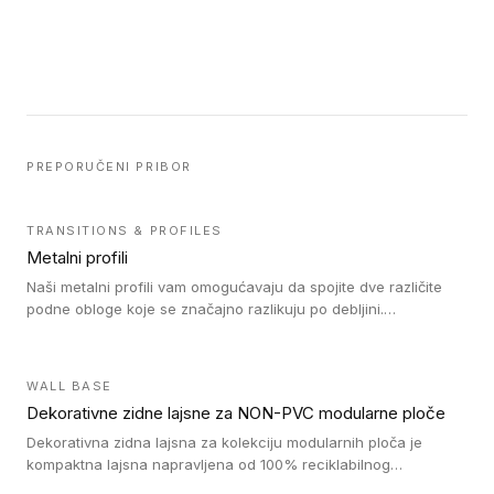
PREPORUČENI PRIBOR
TRANSITIONS & PROFILES
Metalni profili
Naši metalni profili vam omogućavaju da spojite dve različite
podne obloge koje se značajno razlikuju po debljini.
Jednostavni su za ugradnju i ne ometaju kretanje zahvaljujući
velikom nagibu. Mogu da se koriste za ublažavanje razlike u
debljini do 8mm. Naši metalni profili mogu da se koriste u
WALL BASE
oblastima sa velikom cirkulacijom.
Dekorativne zidne lajsne za NON-PVC modularne ploče
Dekorativna zidna lajsna za kolekciju modularnih ploča je
kompaktna lajsna napravljena od 100% reciklabilnog
polistirena, sa najmanje 30% recikliranog materijala.