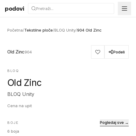
Preskoči na sadržaj
podovi
Početna
/
Tekstilne ploče
/
BLOQ Unity
/
904 Old Zinc
Old Zinc
904
Podeli
BLOQ
Old Zinc
BLOQ Unity
Cena na upit
Pogledaj sve →
BOJE
6
boja