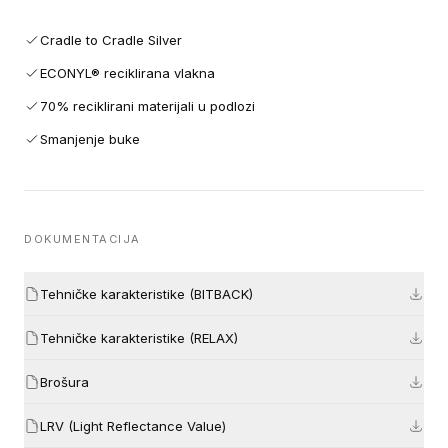
Cradle to Cradle Silver
ECONYL® reciklirana vlakna
70% reciklirani materijali u podlozi
Smanjenje buke
DOKUMENTACIJA
Tehničke karakteristike (BITBACK)
Tehničke karakteristike (RELAX)
Brošura
LRV (Light Reflectance Value)