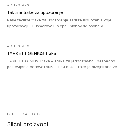
trake su kompatibilne sa homogenim i heterogenim vinilnim
ADHESIVES
podovima, LVT lepljenim pločicama i linoleumom.
Taktilne trake za upozorenje
Naše taktilne trake za upozorenje sadrže ispupčenja koje
upozoravaju ili usmeravaju slepe i slabovide osobe o
postojanju prepreke ili oblasti u kojoj je kretanje otežano, kao
što su na primer stepenice. Ove taktilne trake mogu biti
postavljene na homogenim i heterogenim podovima, LVT
ADHESIVES
lepljenim ili linoleumskim podovima, u skladu sa zahtevima za
TARKETT GENIUS Traka
pristup i bezbednost osoba sa invaliditetom i sa NF P 98 351
Pristupačnost. Dostupne su u 3 formata: gumene ploče koje se
TARKETT GENIUS Traka – Traka za jednostavno i bezbedno
lepe, poliuertanske samolepljive u kvadratnom i pravougaonom
postavljanje podovaTARKETT GENIUS Traka je dizajnirana za
formatu.
upotrebu kod podovima iz Excellence Genius loose-lay
kolekcije.
IZ ISTE KATEGORIJE
Slični proizvodi