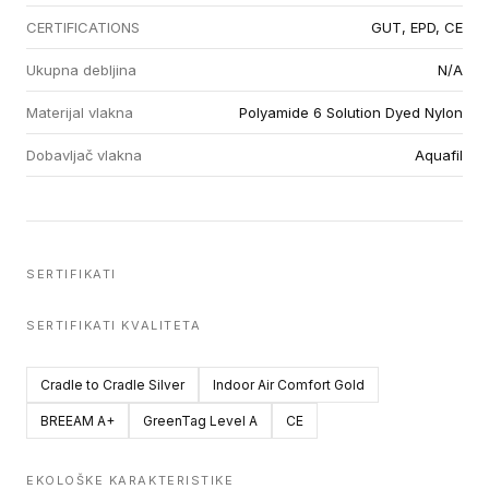
CERTIFICATIONS
GUT, EPD, CE
Ukupna debljina
N/A
Materijal vlakna
Polyamide 6 Solution Dyed Nylon
Dobavljač vlakna
Aquafil
SERTIFIKATI
SERTIFIKATI KVALITETA
Cradle to Cradle Silver
Indoor Air Comfort Gold
BREEAM A+
GreenTag Level A
CE
EKOLOŠKE KARAKTERISTIKE