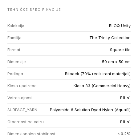
TEHNIČKE SPECIFIKACIJE
Kolekcija
BLOQ Unity
Familija
The Trinity Collection
Format
Square tile
Dimenzije
50 cm x 50 cm
Podloga
Bitback (70% reciklirani materijali)
Klasa upotrebe
Klasa 33 (Commercial Heavy)
Vatrostojnost
Bfl-s1
SURFACE_YARN
Polyamide 6 Solution Dyed Nylon (Aquafil)
Otpornost na vatru
Bfl-s1
Dimenzionalna stabilnost
≤ 0.2%