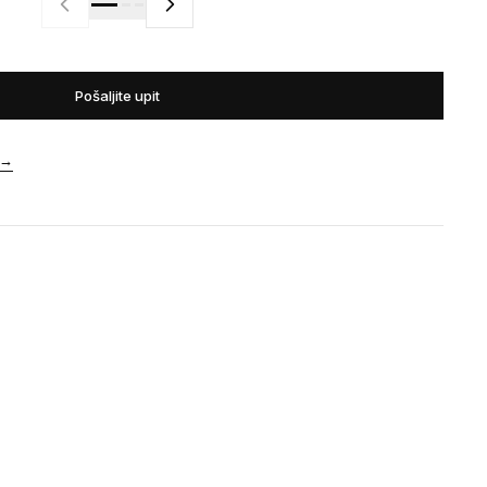
Pošaljite upit
→