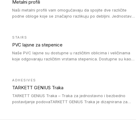
Metalni profili
Naši metalni profili vam omogućavaju da spojite dve različite
podne obloge koje se značajno razlikuju po debljini. Jednostavni
su za ugradnju i ne ometaju kretanje zahvaljujući velikom
nagibu. Mogu da se koriste za ublažavanje razlike u debljini do
8mm. Naši metalni profili mogu da se koriste u oblastima sa
STAIRS
velikom cirkulacijom.
PVC lajsne za stepenice
Naše PVC lajsne su dostupne u različitim oblicima i veličinama
koje odgovaraju različitim vrstama stepenica. Dostupne su kao
PVC oble ili blago zaobljene sa poluprečnikom savijanja od 8R.
Jednostavne su za ugradnu zahvaljujući savitljivoj strukturi i
kompatibilne sa heterogenim i homogenim vinilnim podovima u
ADHESIVES
rolnama. Naše PVC lajsne su dostupne i u varijanti sa ravnim
TARKETT GENIUS Traka
uglom, sa poluprečnikom savijanja od 2R za stepenice više od
16 cm. Poste i verzije od aluminijuma za oblasti pod visokim
TARKETT GENIUS Traka – Traka za jednostavno i bezbedno
opterećenjem. Postavljaju se na postojeći pod. Veoma su
postavljanje podovaTARKETT GENIUS Traka je dizajnirana za
dekorativne i pružaju elegantan vizuelni izgled.
upotrebu kod podovima iz Excellence Genius loose-lay
kolekcije.