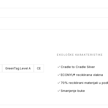
EKOLOŠKE KARAKTERISTIKE
Cradle to Cradle Silver
GreenTag Level A
CE
ECONYL® reciklirana vlakna
70% reciklirani materijali u pod
Smanjenje buke