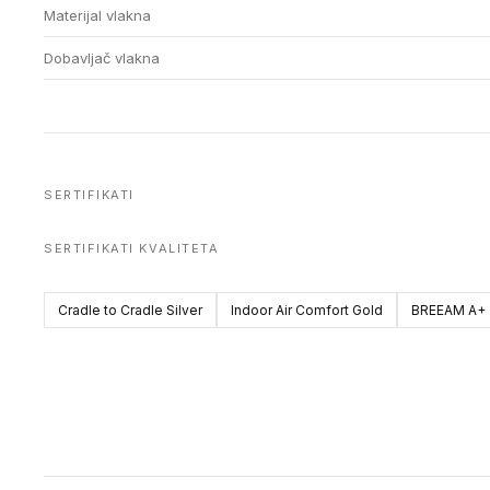
Materijal vlakna
Dobavljač vlakna
SERTIFIKATI
SERTIFIKATI KVALITETA
Cradle to Cradle Silver
Indoor Air Comfort Gold
BREEAM A+