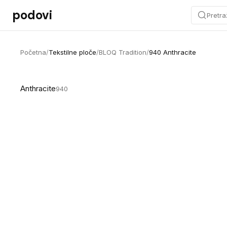
Preskoči na sadržaj
podovi
Pretra
Početna
/
Tekstilne ploče
/
BLOQ Tradition
/
940 Anthracite
Anthracite
940