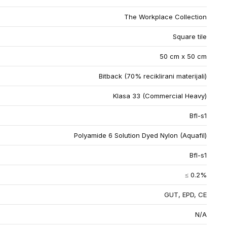
The Workplace Collection
Square tile
50 cm x 50 cm
Bitback (70% reciklirani materijali)
Klasa 33 (Commercial Heavy)
Bfl-s1
Polyamide 6 Solution Dyed Nylon (Aquafil)
Bfl-s1
≤ 0.2%
GUT, EPD, CE
N/A