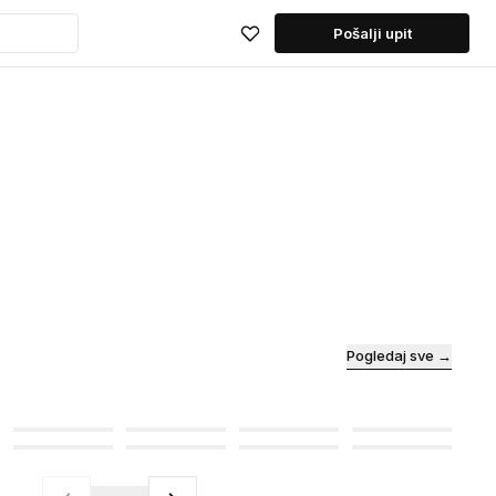
Pošalji upit
Pogledaj sve →