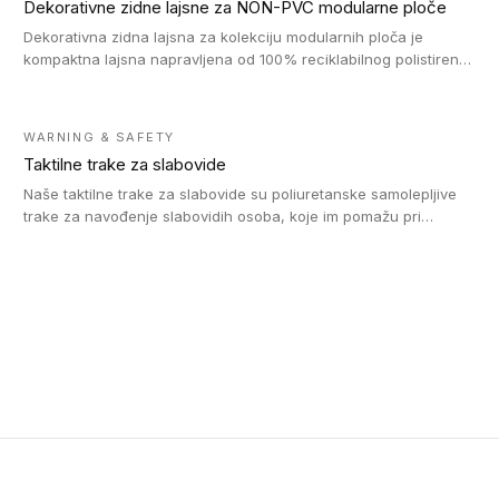
Dekorativne zidne lajsne za NON-PVC modularne ploče
Dekorativna zidna lajsna za kolekciju modularnih ploča je
kompaktna lajsna napravljena od 100% reciklabilnog polistirena,
sa najmanje 30% recikliranog materijala.
WARNING & SAFETY
Taktilne trake za slabovide
Naše taktilne trake za slabovide su poliuretanske samolepljive
trake za navođenje slabovidih osoba, koje im pomažu pri
kretanju u prostoru. Ravne trake omogućavaju slabovidim
osobama da prate putanju pomoću belog štapa. Ove taktilne
trake su kompatibilne sa homogenim i heterogenim vinilnim
podovima, LVT lepljenim pločicama i linoleumom.