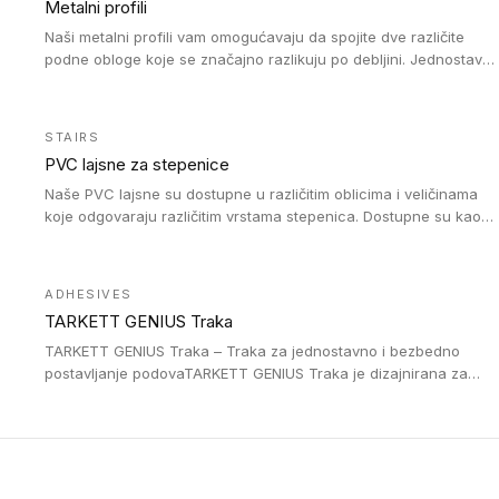
Metalni profili
Naši metalni profili vam omogućavaju da spojite dve različite
podne obloge koje se značajno razlikuju po debljini. Jednostavni
su za ugradnju i ne ometaju kretanje zahvaljujući velikom
nagibu. Mogu da se koriste za ublažavanje razlike u debljini do
8mm. Naši metalni profili mogu da se koriste u oblastima sa
STAIRS
velikom cirkulacijom.
PVC lajsne za stepenice
Naše PVC lajsne su dostupne u različitim oblicima i veličinama
koje odgovaraju različitim vrstama stepenica. Dostupne su kao
PVC oble ili blago zaobljene sa poluprečnikom savijanja od 8R.
Jednostavne su za ugradnu zahvaljujući savitljivoj strukturi i
kompatibilne sa heterogenim i homogenim vinilnim podovima u
ADHESIVES
rolnama. Naše PVC lajsne su dostupne i u varijanti sa ravnim
TARKETT GENIUS Traka
uglom, sa poluprečnikom savijanja od 2R za stepenice više od
16 cm. Poste i verzije od aluminijuma za oblasti pod visokim
TARKETT GENIUS Traka – Traka za jednostavno i bezbedno
opterećenjem. Postavljaju se na postojeći pod. Veoma su
postavljanje podovaTARKETT GENIUS Traka je dizajnirana za
dekorativne i pružaju elegantan vizuelni izgled.
upotrebu kod podovima iz Excellence Genius loose-lay
kolekcije.