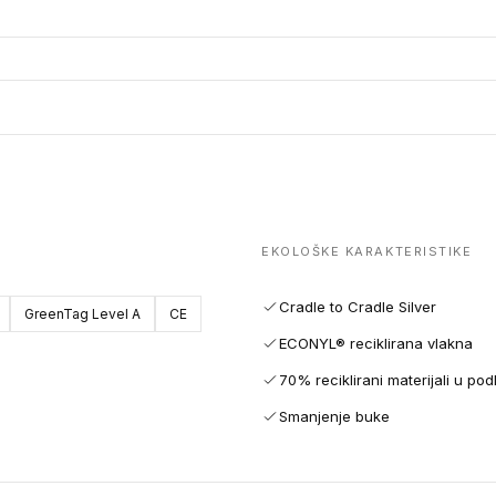
EKOLOŠKE KARAKTERISTIKE
Cradle to Cradle Silver
GreenTag Level A
CE
ECONYL® reciklirana vlakna
70% reciklirani materijali u pod
Smanjenje buke