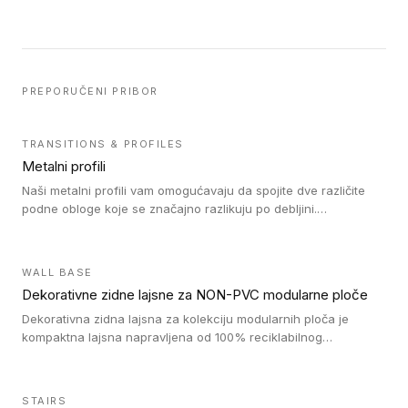
PREPORUČENI PRIBOR
TRANSITIONS & PROFILES
Metalni profili
Naši metalni profili vam omogućavaju da spojite dve različite
podne obloge koje se značajno razlikuju po debljini.
Jednostavni su za ugradnju i ne ometaju kretanje zahvaljujući
velikom nagibu. Mogu da se koriste za ublažavanje razlike u
debljini do 8mm. Naši metalni profili mogu da se koriste u
WALL BASE
oblastima sa velikom cirkulacijom.
Dekorativne zidne lajsne za NON-PVC modularne ploče
Dekorativna zidna lajsna za kolekciju modularnih ploča je
kompaktna lajsna napravljena od 100% reciklabilnog
polistirena, sa najmanje 30% recikliranog materijala.
STAIRS