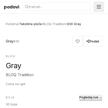
Preskoči na sadržaj
podovi
Početna
/
Tekstilne ploče
/
BLOQ Tradition
/
930 Gray
Gray
930
Podeli
BLOQ
Gray
BLOQ Tradition
Cena na upit
Pogledaj sve →
BOJE
30
boja