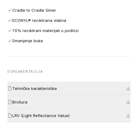
Cradle to Cradle Silver
ECONYL® reciklirana vlakna
70% reciklirani materijali u podlozi
Smanjenje buke
DOKUMENTACIJA
Tehničke karakteristike
Brošura
LRV (Light Reflectance Value)