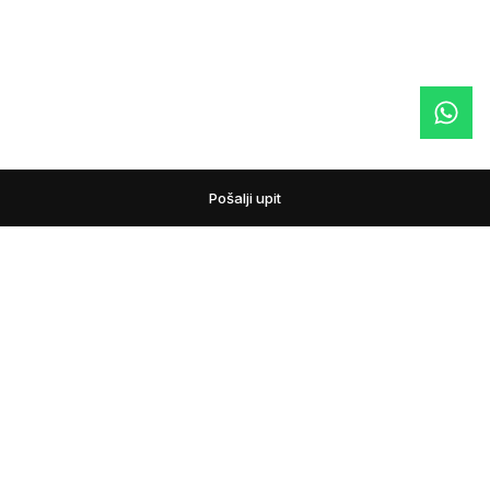
Pošalji upit
podovi
Pažljivo biramo podne obloge i prateći asortiman za
domove, lokale i projekte. Pomažemo vam da uporedite
materijale, nijanse i tehnička rešenja, kako bi izbor poda bio