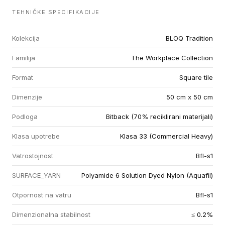
TEHNIČKE SPECIFIKACIJE
Kolekcija
BLOQ Tradition
Familija
The Workplace Collection
Format
Square tile
Dimenzije
50 cm x 50 cm
Podloga
Bitback (70% reciklirani materijali)
Klasa upotrebe
Klasa 33 (Commercial Heavy)
Vatrostojnost
Bfl-s1
SURFACE_YARN
Polyamide 6 Solution Dyed Nylon (Aquafil)
Otpornost na vatru
Bfl-s1
Dimenzionalna stabilnost
≤ 0.2%