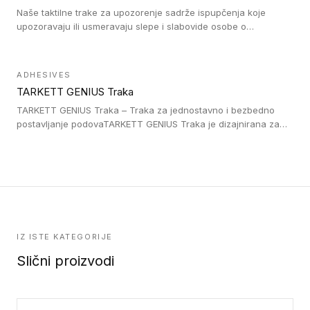
Naše taktilne trake za upozorenje sadrže ispupčenja koje
upozoravaju ili usmeravaju slepe i slabovide osobe o
postojanju prepreke ili oblasti u kojoj je kretanje otežano, kao
što su na primer stepenice. Ove taktilne trake mogu biti
postavljene na homogenim i heterogenim podovima, LVT
ADHESIVES
lepljenim ili linoleumskim podovima, u skladu sa zahtevima za
TARKETT GENIUS Traka
pristup i bezbednost osoba sa invaliditetom i sa NF P 98 351
Pristupačnost. Dostupne su u 3 formata: gumene ploče koje se
TARKETT GENIUS Traka – Traka za jednostavno i bezbedno
lepe, poliuertanske samolepljive u kvadratnom i pravougaonom
postavljanje podovaTARKETT GENIUS Traka je dizajnirana za
formatu.
upotrebu kod podovima iz Excellence Genius loose-lay
kolekcije.
IZ ISTE KATEGORIJE
Slični proizvodi