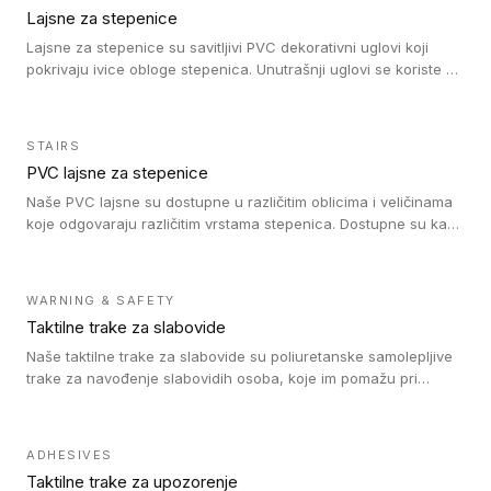
Lajsne za stepenice
Lajsne za stepenice su savitljivi PVC dekorativni uglovi koji
pokrivaju ivice obloge stepenica. Unutrašnji uglovi se koriste za
zaštitu donjeg dela zida duže stepeništa. Spoljašnji uglovi se
koriste da se zaštite i sakriju ivice obloge stepenica. Ovi uglovi
stepenica su osmišljeni tako da formiraju glatku i atraktivnu
STAIRS
ivicu. Kompatibilni su sa heterogenim i homogenim vinilnim
PVC lajsne za stepenice
podovima i Tarkett Tapiflex oblogama za stepenice.
Naše PVC lajsne su dostupne u različitim oblicima i veličinama
koje odgovaraju različitim vrstama stepenica. Dostupne su kao
PVC oble ili blago zaobljene sa poluprečnikom savijanja od 8R.
Jednostavne su za ugradnu zahvaljujući savitljivoj strukturi i
kompatibilne sa heterogenim i homogenim vinilnim podovima u
WARNING & SAFETY
rolnama. Naše PVC lajsne su dostupne i u varijanti sa ravnim
Taktilne trake za slabovide
uglom, sa poluprečnikom savijanja od 2R za stepenice više od
16 cm. Poste i verzije od aluminijuma za oblasti pod visokim
Naše taktilne trake za slabovide su poliuretanske samolepljive
opterećenjem. Postavljaju se na postojeći pod. Veoma su
trake za navođenje slabovidih osoba, koje im pomažu pri
dekorativne i pružaju elegantan vizuelni izgled.
kretanju u prostoru. Ravne trake omogućavaju slabovidim
osobama da prate putanju pomoću belog štapa. Ove taktilne
trake su kompatibilne sa homogenim i heterogenim vinilnim
ADHESIVES
podovima, LVT lepljenim pločicama i linoleumom.
Taktilne trake za upozorenje