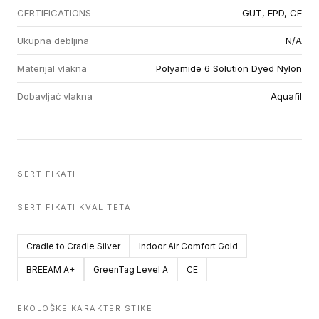
CERTIFICATIONS
GUT, EPD, CE
Ukupna debljina
N/A
Materijal vlakna
Polyamide 6 Solution Dyed Nylon
Dobavljač vlakna
Aquafil
SERTIFIKATI
SERTIFIKATI KVALITETA
Cradle to Cradle Silver
Indoor Air Comfort Gold
BREEAM A+
GreenTag Level A
CE
EKOLOŠKE KARAKTERISTIKE