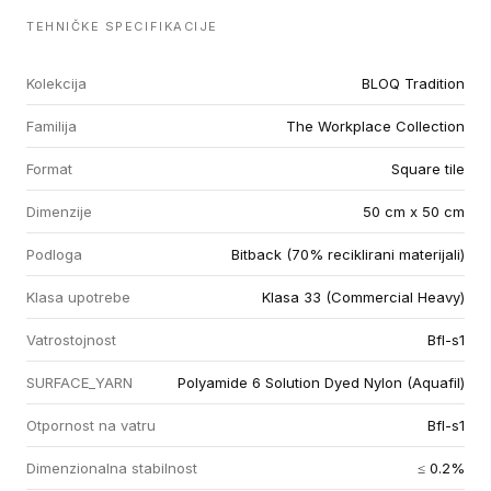
TEHNIČKE SPECIFIKACIJE
Kolekcija
BLOQ Tradition
Familija
The Workplace Collection
Format
Square tile
Dimenzije
50 cm x 50 cm
Podloga
Bitback (70% reciklirani materijali)
Klasa upotrebe
Klasa 33 (Commercial Heavy)
Vatrostojnost
Bfl-s1
SURFACE_YARN
Polyamide 6 Solution Dyed Nylon (Aquafil)
Otpornost na vatru
Bfl-s1
Dimenzionalna stabilnost
≤ 0.2%