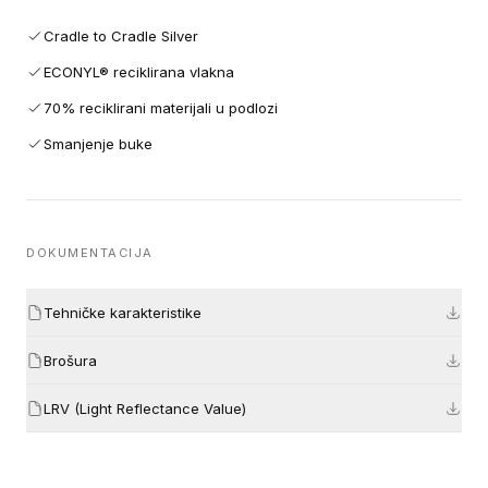
Cradle to Cradle Silver
ECONYL® reciklirana vlakna
70% reciklirani materijali u podlozi
Smanjenje buke
DOKUMENTACIJA
Tehničke karakteristike
Brošura
LRV (Light Reflectance Value)