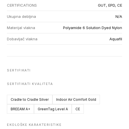
CERTIFICATIONS
GUT, EPD, CE
Ukupna debljina
N/A
Materijal vlakna
Polyamide 6 Solution Dyed Nylon
Dobavljač vlakna
Aquafil
SERTIFIKATI
SERTIFIKATI KVALITETA
Cradle to Cradle Silver
Indoor Air Comfort Gold
BREEAM A+
GreenTag Level A
CE
EKOLOŠKE KARAKTERISTIKE