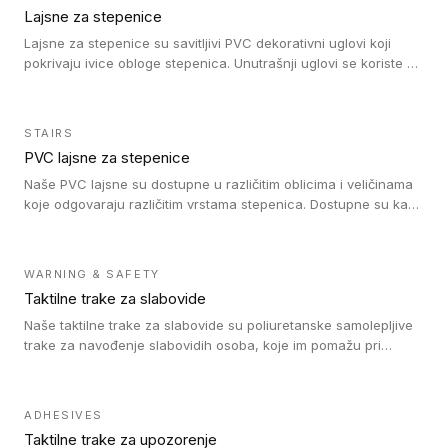
Lajsne za stepenice
Lajsne za stepenice su savitljivi PVC dekorativni uglovi koji
pokrivaju ivice obloge stepenica. Unutrašnji uglovi se koriste za
zaštitu donjeg dela zida duže stepeništa. Spoljašnji uglovi se
koriste da se zaštite i sakriju ivice obloge stepenica. Ovi uglovi
stepenica su osmišljeni tako da formiraju glatku i atraktivnu
STAIRS
ivicu. Kompatibilni su sa heterogenim i homogenim vinilnim
PVC lajsne za stepenice
podovima i Tarkett Tapiflex oblogama za stepenice.
Naše PVC lajsne su dostupne u različitim oblicima i veličinama
koje odgovaraju različitim vrstama stepenica. Dostupne su kao
PVC oble ili blago zaobljene sa poluprečnikom savijanja od 8R.
Jednostavne su za ugradnu zahvaljujući savitljivoj strukturi i
kompatibilne sa heterogenim i homogenim vinilnim podovima u
WARNING & SAFETY
rolnama. Naše PVC lajsne su dostupne i u varijanti sa ravnim
Taktilne trake za slabovide
uglom, sa poluprečnikom savijanja od 2R za stepenice više od
16 cm. Poste i verzije od aluminijuma za oblasti pod visokim
Naše taktilne trake za slabovide su poliuretanske samolepljive
opterećenjem. Postavljaju se na postojeći pod. Veoma su
trake za navođenje slabovidih osoba, koje im pomažu pri
dekorativne i pružaju elegantan vizuelni izgled.
kretanju u prostoru. Ravne trake omogućavaju slabovidim
osobama da prate putanju pomoću belog štapa. Ove taktilne
trake su kompatibilne sa homogenim i heterogenim vinilnim
ADHESIVES
podovima, LVT lepljenim pločicama i linoleumom.
Taktilne trake za upozorenje