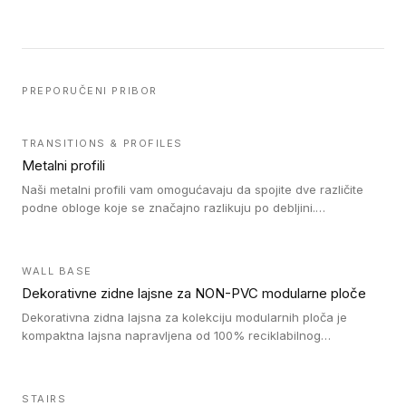
PREPORUČENI PRIBOR
TRANSITIONS & PROFILES
Metalni profili
Naši metalni profili vam omogućavaju da spojite dve različite
podne obloge koje se značajno razlikuju po debljini.
Jednostavni su za ugradnju i ne ometaju kretanje zahvaljujući
velikom nagibu. Mogu da se koriste za ublažavanje razlike u
debljini do 8mm. Naši metalni profili mogu da se koriste u
WALL BASE
oblastima sa velikom cirkulacijom.
Dekorativne zidne lajsne za NON-PVC modularne ploče
Dekorativna zidna lajsna za kolekciju modularnih ploča je
kompaktna lajsna napravljena od 100% reciklabilnog
polistirena, sa najmanje 30% recikliranog materijala.
STAIRS