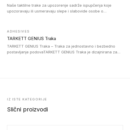
Naše taktilne trake za upozorenje sadrže ispupčenja koje
upozoravaju ili usmeravaju slepe i slabovide osobe o
postojanju prepreke ili oblasti u kojoj je kretanje otežano, kao
što su na primer stepenice. Ove taktilne trake mogu biti
postavljene na homogenim i heterogenim podovima, LVT
ADHESIVES
lepljenim ili linoleumskim podovima, u skladu sa zahtevima za
TARKETT GENIUS Traka
pristup i bezbednost osoba sa invaliditetom i sa NF P 98 351
Pristupačnost. Dostupne su u 3 formata: gumene ploče koje se
TARKETT GENIUS Traka – Traka za jednostavno i bezbedno
lepe, poliuertanske samolepljive u kvadratnom i pravougaonom
postavljanje podovaTARKETT GENIUS Traka je dizajnirana za
formatu.
upotrebu kod podovima iz Excellence Genius loose-lay
kolekcije.
IZ ISTE KATEGORIJE
Slični proizvodi