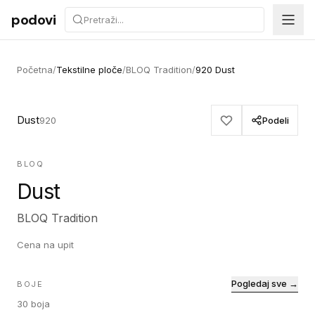
Preskoči na sadržaj
podovi
Početna
/
Tekstilne ploče
/
BLOQ Tradition
/
920 Dust
Dust
920
Podeli
BLOQ
Dust
BLOQ Tradition
Cena na upit
Pogledaj sve →
BOJE
30
boja