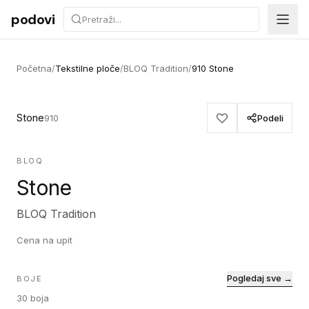
Preskoči na sadržaj
podovi
Početna
/
Tekstilne ploče
/
BLOQ Tradition
/
910 Stone
Stone
910
Podeli
BLOQ
Stone
BLOQ Tradition
Cena na upit
Pogledaj sve →
BOJE
30
boja