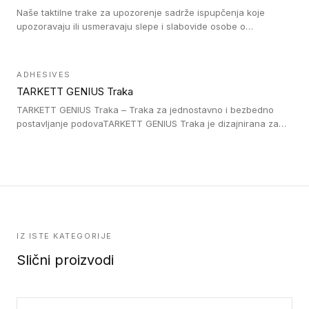
Naše taktilne trake za upozorenje sadrže ispupčenja koje
upozoravaju ili usmeravaju slepe i slabovide osobe o
postojanju prepreke ili oblasti u kojoj je kretanje otežano, kao
što su na primer stepenice. Ove taktilne trake mogu biti
postavljene na homogenim i heterogenim podovima, LVT
ADHESIVES
lepljenim ili linoleumskim podovima, u skladu sa zahtevima za
TARKETT GENIUS Traka
pristup i bezbednost osoba sa invaliditetom i sa NF P 98 351
Pristupačnost. Dostupne su u 3 formata: gumene ploče koje se
TARKETT GENIUS Traka – Traka za jednostavno i bezbedno
lepe, poliuertanske samolepljive u kvadratnom i pravougaonom
postavljanje podovaTARKETT GENIUS Traka je dizajnirana za
formatu.
upotrebu kod podovima iz Excellence Genius loose-lay
kolekcije.
IZ ISTE KATEGORIJE
Slični proizvodi