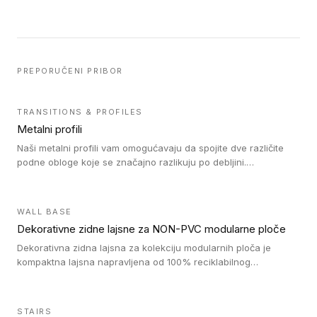
PREPORUČENI PRIBOR
TRANSITIONS & PROFILES
Metalni profili
Naši metalni profili vam omogućavaju da spojite dve različite
podne obloge koje se značajno razlikuju po debljini.
Jednostavni su za ugradnju i ne ometaju kretanje zahvaljujući
velikom nagibu. Mogu da se koriste za ublažavanje razlike u
debljini do 8mm. Naši metalni profili mogu da se koriste u
WALL BASE
oblastima sa velikom cirkulacijom.
Dekorativne zidne lajsne za NON-PVC modularne ploče
Dekorativna zidna lajsna za kolekciju modularnih ploča je
kompaktna lajsna napravljena od 100% reciklabilnog
polistirena, sa najmanje 30% recikliranog materijala.
STAIRS