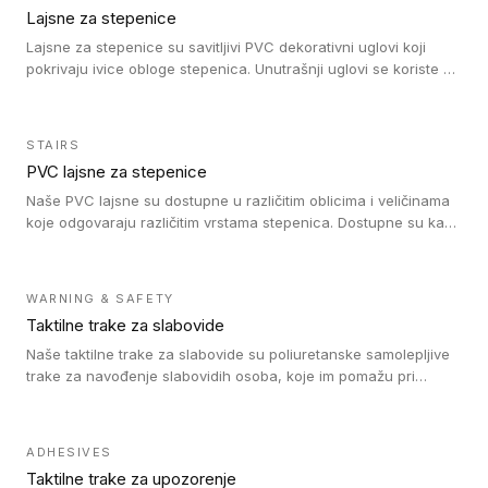
Lajsne za stepenice
Lajsne za stepenice su savitljivi PVC dekorativni uglovi koji
pokrivaju ivice obloge stepenica. Unutrašnji uglovi se koriste za
zaštitu donjeg dela zida duže stepeništa. Spoljašnji uglovi se
koriste da se zaštite i sakriju ivice obloge stepenica. Ovi uglovi
stepenica su osmišljeni tako da formiraju glatku i atraktivnu
STAIRS
ivicu. Kompatibilni su sa heterogenim i homogenim vinilnim
PVC lajsne za stepenice
podovima i Tarkett Tapiflex oblogama za stepenice.
Naše PVC lajsne su dostupne u različitim oblicima i veličinama
koje odgovaraju različitim vrstama stepenica. Dostupne su kao
PVC oble ili blago zaobljene sa poluprečnikom savijanja od 8R.
Jednostavne su za ugradnu zahvaljujući savitljivoj strukturi i
kompatibilne sa heterogenim i homogenim vinilnim podovima u
WARNING & SAFETY
rolnama. Naše PVC lajsne su dostupne i u varijanti sa ravnim
Taktilne trake za slabovide
uglom, sa poluprečnikom savijanja od 2R za stepenice više od
16 cm. Poste i verzije od aluminijuma za oblasti pod visokim
Naše taktilne trake za slabovide su poliuretanske samolepljive
opterećenjem. Postavljaju se na postojeći pod. Veoma su
trake za navođenje slabovidih osoba, koje im pomažu pri
dekorativne i pružaju elegantan vizuelni izgled.
kretanju u prostoru. Ravne trake omogućavaju slabovidim
osobama da prate putanju pomoću belog štapa. Ove taktilne
trake su kompatibilne sa homogenim i heterogenim vinilnim
ADHESIVES
podovima, LVT lepljenim pločicama i linoleumom.
Taktilne trake za upozorenje