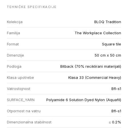
TEHNIČKE SPECIFIKACIJE
Kolekcija
BLOQ Tradition
Familija
The Workplace Collection
Format
Square tile
Dimenzije
50 cm x 50 cm
Podloga
Bitback (70% reciklirani materijali)
Klasa upotrebe
Klasa 33 (Commercial Heavy)
Vatrostojnost
Bfl-s1
SURFACE_YARN
Polyamide 6 Solution Dyed Nylon (Aquafil)
Otpornost na vatru
Bfl-s1
Dimenzionalna stabilnost
≤ 0.2%