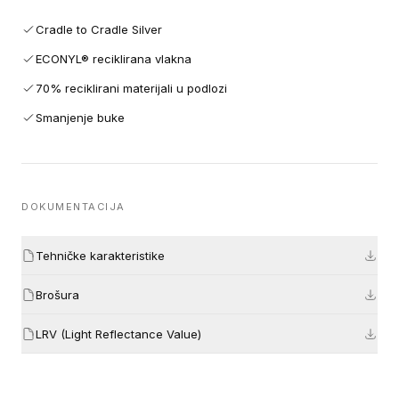
Cradle to Cradle Silver
ECONYL® reciklirana vlakna
70% reciklirani materijali u podlozi
Smanjenje buke
DOKUMENTACIJA
Tehničke karakteristike
Brošura
LRV (Light Reflectance Value)