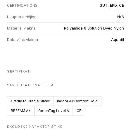
CERTIFICATIONS
GUT, EPD, CE
Ukupna debljina
N/A
Materijal vlakna
Polyamide 6 Solution Dyed Nylon
Dobavljač vlakna
Aquafil
SERTIFIKATI
SERTIFIKATI KVALITETA
Cradle to Cradle Silver
Indoor Air Comfort Gold
BREEAM A+
GreenTag Level A
CE
EKOLOŠKE KARAKTERISTIKE