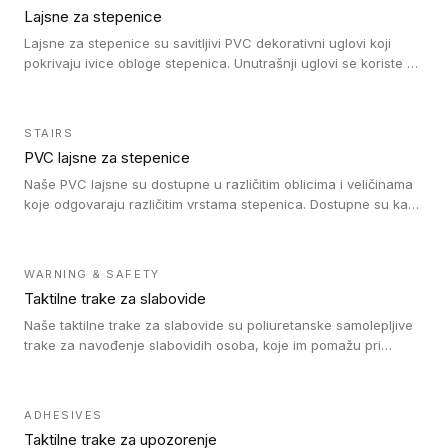
Lajsne za stepenice
Lajsne za stepenice su savitljivi PVC dekorativni uglovi koji
pokrivaju ivice obloge stepenica. Unutrašnji uglovi se koriste za
zaštitu donjeg dela zida duže stepeništa. Spoljašnji uglovi se
koriste da se zaštite i sakriju ivice obloge stepenica. Ovi uglovi
stepenica su osmišljeni tako da formiraju glatku i atraktivnu
STAIRS
ivicu. Kompatibilni su sa heterogenim i homogenim vinilnim
PVC lajsne za stepenice
podovima i Tarkett Tapiflex oblogama za stepenice.
Naše PVC lajsne su dostupne u različitim oblicima i veličinama
koje odgovaraju različitim vrstama stepenica. Dostupne su kao
PVC oble ili blago zaobljene sa poluprečnikom savijanja od 8R.
Jednostavne su za ugradnu zahvaljujući savitljivoj strukturi i
kompatibilne sa heterogenim i homogenim vinilnim podovima u
WARNING & SAFETY
rolnama. Naše PVC lajsne su dostupne i u varijanti sa ravnim
Taktilne trake za slabovide
uglom, sa poluprečnikom savijanja od 2R za stepenice više od
16 cm. Poste i verzije od aluminijuma za oblasti pod visokim
Naše taktilne trake za slabovide su poliuretanske samolepljive
opterećenjem. Postavljaju se na postojeći pod. Veoma su
trake za navođenje slabovidih osoba, koje im pomažu pri
dekorativne i pružaju elegantan vizuelni izgled.
kretanju u prostoru. Ravne trake omogućavaju slabovidim
osobama da prate putanju pomoću belog štapa. Ove taktilne
trake su kompatibilne sa homogenim i heterogenim vinilnim
ADHESIVES
podovima, LVT lepljenim pločicama i linoleumom.
Taktilne trake za upozorenje