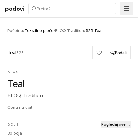
Preskoči na sadržaj
podovi
Početna
/
Tekstilne ploče
/
BLOQ Tradition
/
525 Teal
Teal
525
Podeli
BLOQ
Teal
BLOQ Tradition
Cena na upit
Pogledaj sve →
BOJE
30
boja