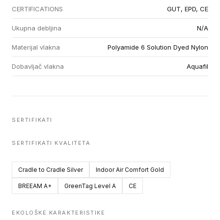
CERTIFICATIONS
GUT, EPD, CE
Ukupna debljina
N/A
Materijal vlakna
Polyamide 6 Solution Dyed Nylon
Dobavljač vlakna
Aquafil
SERTIFIKATI
SERTIFIKATI KVALITETA
Cradle to Cradle Silver
Indoor Air Comfort Gold
BREEAM A+
GreenTag Level A
CE
EKOLOŠKE KARAKTERISTIKE