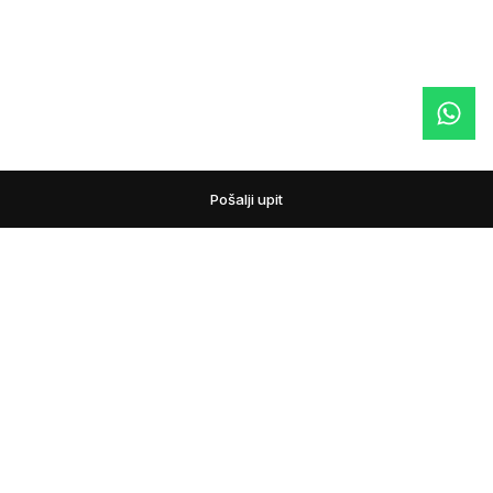
Pošalji upit
podovi
Pažljivo biramo podne obloge i prateći asortiman za
domove, lokale i projekte. Pomažemo vam da uporedite
materijale, nijanse i tehnička rešenja, kako bi izbor poda bio