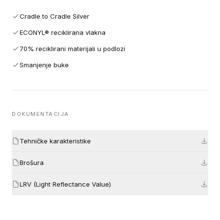
Cradle to Cradle Silver
ECONYL® reciklirana vlakna
70% reciklirani materijali u podlozi
Smanjenje buke
DOKUMENTACIJA
Tehničke karakteristike
Brošura
LRV (Light Reflectance Value)