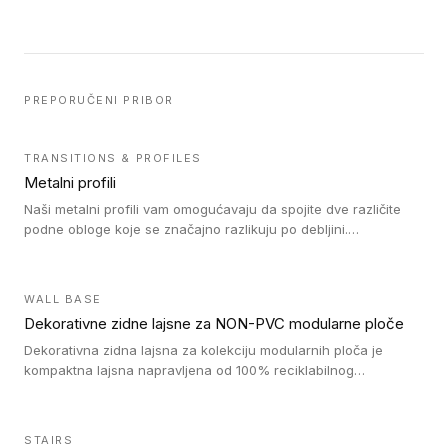
PREPORUČENI PRIBOR
TRANSITIONS & PROFILES
Metalni profili
Naši metalni profili vam omogućavaju da spojite dve različite
podne obloge koje se značajno razlikuju po debljini.
Jednostavni su za ugradnju i ne ometaju kretanje zahvaljujući
velikom nagibu. Mogu da se koriste za ublažavanje razlike u
debljini do 8mm. Naši metalni profili mogu da se koriste u
WALL BASE
oblastima sa velikom cirkulacijom.
Dekorativne zidne lajsne za NON-PVC modularne ploče
Dekorativna zidna lajsna za kolekciju modularnih ploča je
kompaktna lajsna napravljena od 100% reciklabilnog
polistirena, sa najmanje 30% recikliranog materijala.
STAIRS