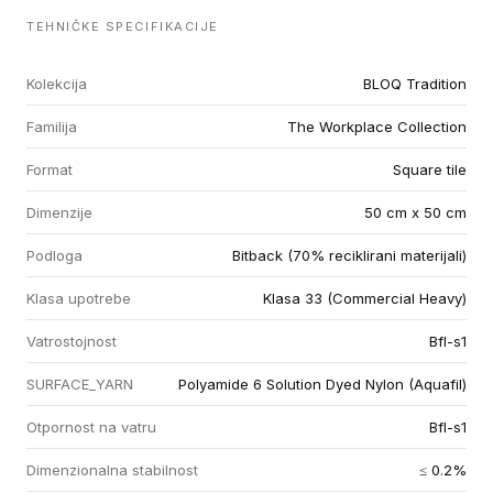
TEHNIČKE SPECIFIKACIJE
Kolekcija
BLOQ Tradition
Familija
The Workplace Collection
Format
Square tile
Dimenzije
50 cm x 50 cm
Podloga
Bitback (70% reciklirani materijali)
Klasa upotrebe
Klasa 33 (Commercial Heavy)
Vatrostojnost
Bfl-s1
SURFACE_YARN
Polyamide 6 Solution Dyed Nylon (Aquafil)
Otpornost na vatru
Bfl-s1
Dimenzionalna stabilnost
≤ 0.2%