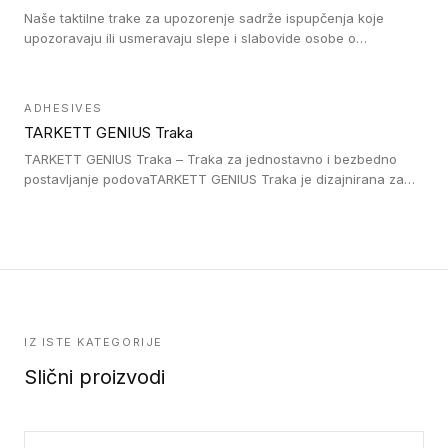
Naše taktilne trake za upozorenje sadrže ispupčenja koje
upozoravaju ili usmeravaju slepe i slabovide osobe o
postojanju prepreke ili oblasti u kojoj je kretanje otežano, kao
što su na primer stepenice. Ove taktilne trake mogu biti
postavljene na homogenim i heterogenim podovima, LVT
ADHESIVES
lepljenim ili linoleumskim podovima, u skladu sa zahtevima za
TARKETT GENIUS Traka
pristup i bezbednost osoba sa invaliditetom i sa NF P 98 351
Pristupačnost. Dostupne su u 3 formata: gumene ploče koje se
TARKETT GENIUS Traka – Traka za jednostavno i bezbedno
lepe, poliuertanske samolepljive u kvadratnom i pravougaonom
postavljanje podovaTARKETT GENIUS Traka je dizajnirana za
formatu.
upotrebu kod podovima iz Excellence Genius loose-lay
kolekcije.
IZ ISTE KATEGORIJE
Slični proizvodi