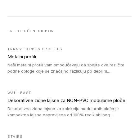
PREPORUČENI PRIBOR
TRANSITIONS & PROFILES
Metalni profili
Naši metalni profili vam omogućavaju da spojite dve različite
podne obloge koje se značajno razlikuju po debljini.
Jednostavni su za ugradnju i ne ometaju kretanje zahvaljujući
velikom nagibu. Mogu da se koriste za ublažavanje razlike u
debljini do 8mm. Naši metalni profili mogu da se koriste u
WALL BASE
oblastima sa velikom cirkulacijom.
Dekorativne zidne lajsne za NON-PVC modularne ploče
Dekorativna zidna lajsna za kolekciju modularnih ploča je
kompaktna lajsna napravljena od 100% reciklabilnog
polistirena, sa najmanje 30% recikliranog materijala.
STAIRS