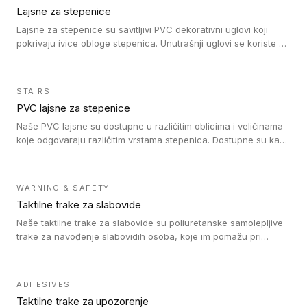
Lajsne za stepenice
Lajsne za stepenice su savitljivi PVC dekorativni uglovi koji
pokrivaju ivice obloge stepenica. Unutrašnji uglovi se koriste za
zaštitu donjeg dela zida duže stepeništa. Spoljašnji uglovi se
koriste da se zaštite i sakriju ivice obloge stepenica. Ovi uglovi
stepenica su osmišljeni tako da formiraju glatku i atraktivnu
STAIRS
ivicu. Kompatibilni su sa heterogenim i homogenim vinilnim
PVC lajsne za stepenice
podovima i Tarkett Tapiflex oblogama za stepenice.
Naše PVC lajsne su dostupne u različitim oblicima i veličinama
koje odgovaraju različitim vrstama stepenica. Dostupne su kao
PVC oble ili blago zaobljene sa poluprečnikom savijanja od 8R.
Jednostavne su za ugradnu zahvaljujući savitljivoj strukturi i
kompatibilne sa heterogenim i homogenim vinilnim podovima u
WARNING & SAFETY
rolnama. Naše PVC lajsne su dostupne i u varijanti sa ravnim
Taktilne trake za slabovide
uglom, sa poluprečnikom savijanja od 2R za stepenice više od
16 cm. Poste i verzije od aluminijuma za oblasti pod visokim
Naše taktilne trake za slabovide su poliuretanske samolepljive
opterećenjem. Postavljaju se na postojeći pod. Veoma su
trake za navođenje slabovidih osoba, koje im pomažu pri
dekorativne i pružaju elegantan vizuelni izgled.
kretanju u prostoru. Ravne trake omogućavaju slabovidim
osobama da prate putanju pomoću belog štapa. Ove taktilne
trake su kompatibilne sa homogenim i heterogenim vinilnim
ADHESIVES
podovima, LVT lepljenim pločicama i linoleumom.
Taktilne trake za upozorenje