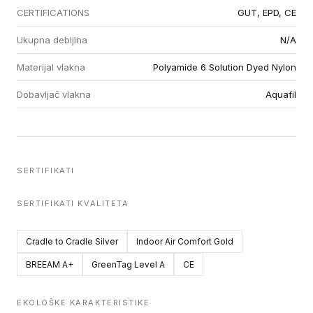
CERTIFICATIONS
GUT, EPD, CE
Ukupna debljina
N/A
Materijal vlakna
Polyamide 6 Solution Dyed Nylon
Dobavljač vlakna
Aquafil
SERTIFIKATI
SERTIFIKATI KVALITETA
Cradle to Cradle Silver
Indoor Air Comfort Gold
BREEAM A+
GreenTag Level A
CE
EKOLOŠKE KARAKTERISTIKE