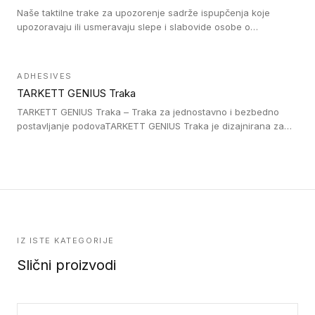
Naše taktilne trake za upozorenje sadrže ispupčenja koje
upozoravaju ili usmeravaju slepe i slabovide osobe o
postojanju prepreke ili oblasti u kojoj je kretanje otežano, kao
što su na primer stepenice. Ove taktilne trake mogu biti
postavljene na homogenim i heterogenim podovima, LVT
ADHESIVES
lepljenim ili linoleumskim podovima, u skladu sa zahtevima za
TARKETT GENIUS Traka
pristup i bezbednost osoba sa invaliditetom i sa NF P 98 351
Pristupačnost. Dostupne su u 3 formata: gumene ploče koje se
TARKETT GENIUS Traka – Traka za jednostavno i bezbedno
lepe, poliuertanske samolepljive u kvadratnom i pravougaonom
postavljanje podovaTARKETT GENIUS Traka je dizajnirana za
formatu.
upotrebu kod podovima iz Excellence Genius loose-lay
kolekcije.
IZ ISTE KATEGORIJE
Slični proizvodi