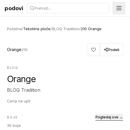
Preskoči na sadržaj
podovi
Početna
/
Tekstilne ploče
/
BLOQ Tradition
/
210 Orange
Orange
210
Podeli
BLOQ
Orange
BLOQ Tradition
Cena na upit
Pogledaj sve →
BOJE
30
boja