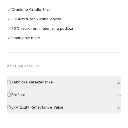
Cradle to Cradle Silver
ECONYL® reciklirana vlakna
70% reciklirani materijali u podlozi
Smanjenje buke
DOKUMENTACIJA
Tehničke karakteristike
Brošura
LRV (Light Reflectance Value)