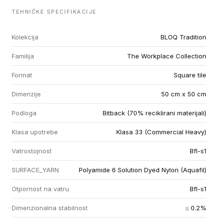
TEHNIČKE SPECIFIKACIJE
Kolekcija
BLOQ Tradition
Familija
The Workplace Collection
Format
Square tile
Dimenzije
50 cm x 50 cm
Podloga
Bitback (70% reciklirani materijali)
Klasa upotrebe
Klasa 33 (Commercial Heavy)
Vatrostojnost
Bfl-s1
SURFACE_YARN
Polyamide 6 Solution Dyed Nylon (Aquafil)
Otpornost na vatru
Bfl-s1
Dimenzionalna stabilnost
≤ 0.2%