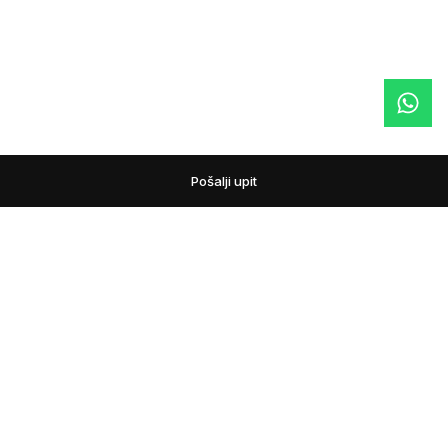
Pošalji upit
podovi
Pažljivo biramo podne obloge i prateći asortiman za
domove, lokale i projekte. Pomažemo vam da uporedite
materijale, nijanse i tehnička rešenja, kako bi izbor poda bio