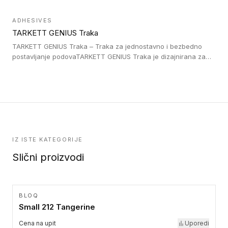
što su na primer stepenice. Ove taktilne trake mogu biti
postavljene na homogenim i heterogenim podovima, LVT
ADHESIVES
lepljenim ili linoleumskim podovima, u skladu sa zahtevima za
TARKETT GENIUS Traka
pristup i bezbednost osoba sa invaliditetom i sa NF P 98 351
Pristupačnost. Dostupne su u 3 formata: gumene ploče koje se
TARKETT GENIUS Traka – Traka za jednostavno i bezbedno
lepe, poliuertanske samolepljive u kvadratnom i pravougaonom
postavljanje podovaTARKETT GENIUS Traka je dizajnirana za
formatu.
upotrebu kod podovima iz Excellence Genius loose-lay
kolekcije.
IZ ISTE KATEGORIJE
Slični proizvodi
BLOQ
Small 212 Tangerine
Cena na upit
Uporedi