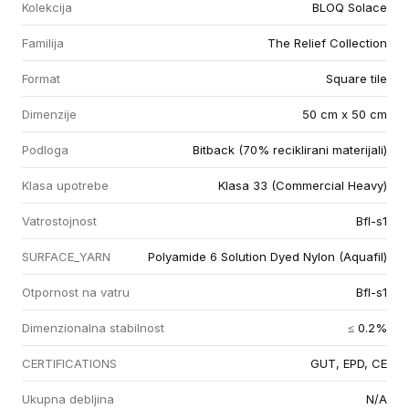
Kolekcija
BLOQ Solace
Familija
The Relief Collection
Format
Square tile
Dimenzije
50 cm x 50 cm
Podloga
Bitback (70% reciklirani materijali)
Klasa upotrebe
Klasa 33 (Commercial Heavy)
Vatrostojnost
Bfl-s1
SURFACE_YARN
Polyamide 6 Solution Dyed Nylon (Aquafil)
Otpornost na vatru
Bfl-s1
Dimenzionalna stabilnost
≤ 0.2%
CERTIFICATIONS
GUT, EPD, CE
Ukupna debljina
N/A