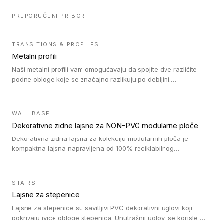
PREPORUČENI PRIBOR
TRANSITIONS & PROFILES
Metalni profili
Naši metalni profili vam omogućavaju da spojite dve različite
podne obloge koje se značajno razlikuju po debljini.
Jednostavni su za ugradnju i ne ometaju kretanje zahvaljujući
velikom nagibu. Mogu da se koriste za ublažavanje razlike u
debljini do 8mm. Naši metalni profili mogu da se koriste u
WALL BASE
oblastima sa velikom cirkulacijom.
Dekorativne zidne lajsne za NON-PVC modularne ploče
Dekorativna zidna lajsna za kolekciju modularnih ploča je
kompaktna lajsna napravljena od 100% reciklabilnog
polistirena, sa najmanje 30% recikliranog materijala.
STAIRS
Lajsne za stepenice
Lajsne za stepenice su savitljivi PVC dekorativni uglovi koji
pokrivaju ivice obloge stepenica. Unutrašnji uglovi se koriste za