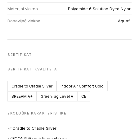
Materijal vlakna
Polyamide 6 Solution Dyed Nylon
Dobavljač vlakna
Aquafil
SERTIFIKATI
SERTIFIKATI KVALITETA
Cradle to Cradle Silver
Indoor Air Comfort Gold
BREEAM A+
GreenTag Level A
CE
EKOLOŠKE KARAKTERISTIKE
Cradle to Cradle Silver
ECONYL® reciklirana vlakna