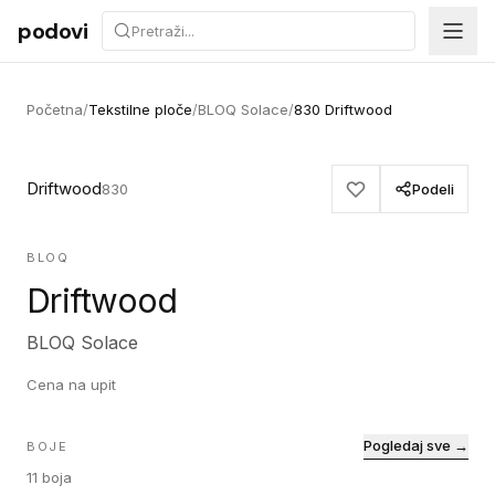
Preskoči na sadržaj
podovi
Početna
/
Tekstilne ploče
/
BLOQ Solace
/
830 Driftwood
Driftwood
830
Podeli
BLOQ
Driftwood
BLOQ Solace
Cena na upit
Pogledaj sve →
BOJE
11
boja