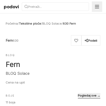
Preskoči na sadržaj
podovi
Početna
/
Tekstilne ploče
/
BLOQ Solace
/
630 Fern
Fern
630
Podeli
BLOQ
Fern
BLOQ Solace
Cena na upit
Pogledaj sve →
BOJE
11
boja