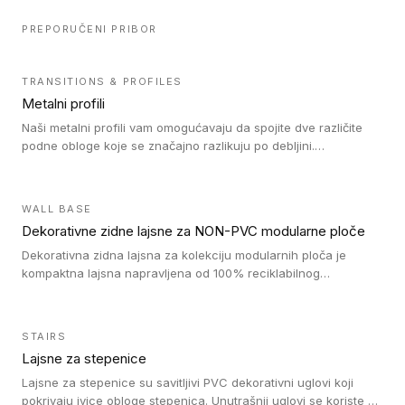
PREPORUČENI PRIBOR
TRANSITIONS & PROFILES
Metalni profili
Naši metalni profili vam omogućavaju da spojite dve različite
podne obloge koje se značajno razlikuju po debljini.
Jednostavni su za ugradnju i ne ometaju kretanje zahvaljujući
velikom nagibu. Mogu da se koriste za ublažavanje razlike u
debljini do 8mm. Naši metalni profili mogu da se koriste u
WALL BASE
oblastima sa velikom cirkulacijom.
Dekorativne zidne lajsne za NON-PVC modularne ploče
Dekorativna zidna lajsna za kolekciju modularnih ploča je
kompaktna lajsna napravljena od 100% reciklabilnog
polistirena, sa najmanje 30% recikliranog materijala.
STAIRS
Lajsne za stepenice
Lajsne za stepenice su savitljivi PVC dekorativni uglovi koji
pokrivaju ivice obloge stepenica. Unutrašnji uglovi se koriste za