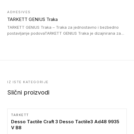
što su na primer stepenice. Ove taktilne trake mogu biti
postavljene na homogenim i heterogenim podovima, LVT
ADHESIVES
lepljenim ili linoleumskim podovima, u skladu sa zahtevima za
TARKETT GENIUS Traka
pristup i bezbednost osoba sa invaliditetom i sa NF P 98 351
Pristupačnost. Dostupne su u 3 formata: gumene ploče koje se
TARKETT GENIUS Traka – Traka za jednostavno i bezbedno
lepe, poliuertanske samolepljive u kvadratnom i pravougaonom
postavljanje podovaTARKETT GENIUS Traka je dizajnirana za
formatu.
upotrebu kod podovima iz Excellence Genius loose-lay
kolekcije.
IZ ISTE KATEGORIJE
Slični proizvodi
TARKETT
Desso Tactile Craft 3 Desso Tactile3 Ad48 9935
V B8