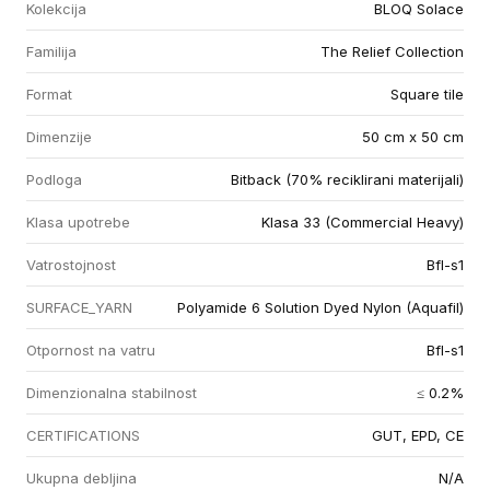
Kolekcija
BLOQ Solace
Familija
The Relief Collection
Format
Square tile
Dimenzije
50 cm x 50 cm
Podloga
Bitback (70% reciklirani materijali)
Klasa upotrebe
Klasa 33 (Commercial Heavy)
Vatrostojnost
Bfl-s1
SURFACE_YARN
Polyamide 6 Solution Dyed Nylon (Aquafil)
Otpornost na vatru
Bfl-s1
Dimenzionalna stabilnost
≤ 0.2%
CERTIFICATIONS
GUT, EPD, CE
Ukupna debljina
N/A