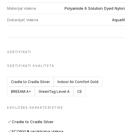
Materijal vlakna
Polyamide 6 Solution Dyed Nylon
Dobavljač vlakna
Aquafil
SERTIFIKATI
SERTIFIKATI KVALITETA
Cradle to Cradle Silver
Indoor Air Comfort Gold
BREEAM A+
GreenTag Level A
CE
EKOLOŠKE KARAKTERISTIKE
Cradle to Cradle Silver
ECONYL® reciklirana vlakna