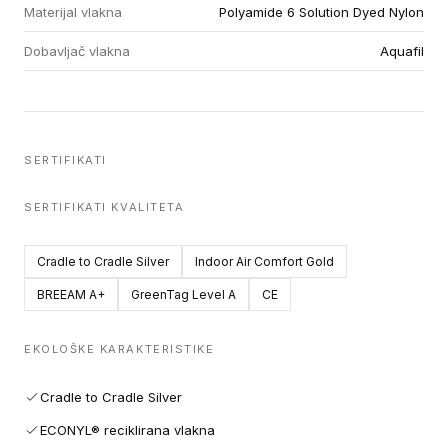
Materijal vlakna
Polyamide 6 Solution Dyed Nylon
Dobavljač vlakna
Aquafil
SERTIFIKATI
SERTIFIKATI KVALITETA
Cradle to Cradle Silver
Indoor Air Comfort Gold
BREEAM A+
GreenTag Level A
CE
EKOLOŠKE KARAKTERISTIKE
Cradle to Cradle Silver
ECONYL® reciklirana vlakna