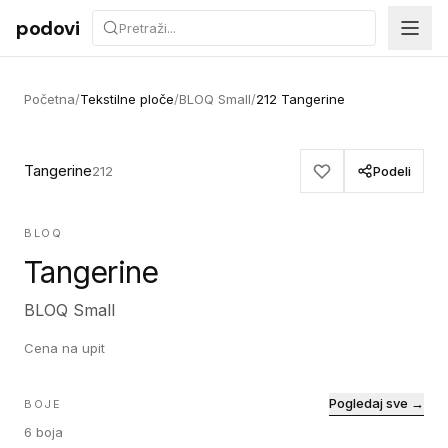
Preskoči na sadržaj
podovi
Početna
/
Tekstilne ploče
/
BLOQ Small
/
212 Tangerine
Tangerine
212
Podeli
BLOQ
Tangerine
BLOQ Small
Cena na upit
Pogledaj sve →
BOJE
6
boja