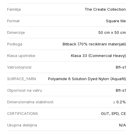
Familija
The Create Collection
Format
Square tile
Dimenzije
50 cm x 50 cm
Podloga
Bitback (70% reciklirani materijali)
Klasa upotrebe
Klasa 33 (Commercial Heavy)
Vatrostojnost
Bfl-s1
SURFACE_YARN
Polyamide 6 Solution Dyed Nylon (Aquafil)
Otpornost na vatru
Bfl-s1
Dimenzionalna stabilnost
≤ 0.2%
CERTIFICATIONS
GUT, EPD, CE
Ukupna debljina
N/A