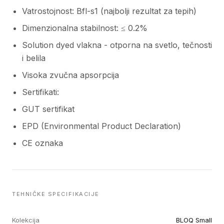
Vatrostojnost: Bfl-s1 (najbolji rezultat za tepih)
Dimenzionalna stabilnost: ≤ 0.2%
Solution dyed vlakna - otporna na svetlo, tečnosti
i belila
Visoka zvučna apsorpcija
Sertifikati:
GUT sertifikat
EPD (Environmental Product Declaration)
CE oznaka
TEHNIČKE SPECIFIKACIJE
Kolekcija
BLOQ Small