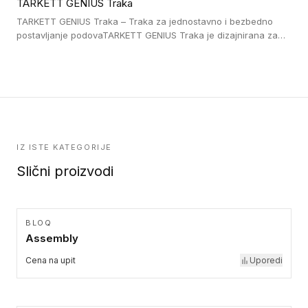
TARKETT GENIUS Traka
pristup i bezbednost osoba sa invaliditetom i sa NF P 98 351
Pristupačnost. Dostupne su u 3 formata: gumene ploče koje se
TARKETT GENIUS Traka – Traka za jednostavno i bezbedno
lepe, poliuertanske samolepljive u kvadratnom i pravougaonom
postavljanje podovaTARKETT GENIUS Traka je dizajnirana za
formatu.
upotrebu kod podovima iz Excellence Genius loose-lay
kolekcije.
IZ ISTE KATEGORIJE
Slični proizvodi
BLOQ
Assembly
Cena na upit
Uporedi