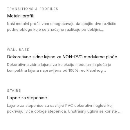
TRANSITIONS & PROFILES
Metalni profili
Naši metalni profili vam omogućavaju da spojite dve različite
podne obloge koje se značajno razlikuju po debljini.
Jednostavni su za ugradnju i ne ometaju kretanje zahvaljujući
velikom nagibu. Mogu da se koriste za ublažavanje razlike u
debljini do 8mm. Naši metalni profili mogu da se koriste u
WALL BASE
oblastima sa velikom cirkulacijom.
Dekorativne zidne lajsne za NON-PVC modularne ploče
Dekorativna zidna lajsna za kolekciju modularnih ploča je
kompaktna lajsna napravljena od 100% reciklabilnog
polistirena, sa najmanje 30% recikliranog materijala.
STAIRS
Lajsne za stepenice
Lajsne za stepenice su savitljivi PVC dekorativni uglovi koji
pokrivaju ivice obloge stepenica. Unutrašnji uglovi se koriste za
zaštitu donjeg dela zida duže stepeništa. Spoljašnji uglovi se
koriste da se zaštite i sakriju ivice obloge stepenica. Ovi uglovi
stepenica su osmišljeni tako da formiraju glatku i atraktivnu