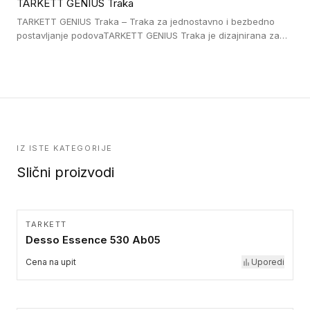
TARKETT GENIUS Traka
pristup i bezbednost osoba sa invaliditetom i sa NF P 98 351
Pristupačnost. Dostupne su u 3 formata: gumene ploče koje se
TARKETT GENIUS Traka – Traka za jednostavno i bezbedno
lepe, poliuertanske samolepljive u kvadratnom i pravougaonom
postavljanje podovaTARKETT GENIUS Traka je dizajnirana za
formatu.
upotrebu kod podovima iz Excellence Genius loose-lay
kolekcije.
IZ ISTE KATEGORIJE
Slični proizvodi
TARKETT
Desso Essence 530 Ab05
Cena na upit
Uporedi