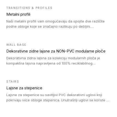
TRANSITIONS & PROFILES
Metalni profili
Naši metalni profili vam omogućavaju da spojite dve različite
podne obloge koje se značajno razlikuju po debljini.
Jednostavni su za ugradnju i ne ometaju kretanje zahvaljujući
velikom nagibu. Mogu da se koriste za ublažavanje razlike u
debljini do 8mm. Naši metalni profili mogu da se koriste u
WALL BASE
oblastima sa velikom cirkulacijom.
Dekorativne zidne lajsne za NON-PVC modularne ploče
Dekorativna zidna lajsna za kolekciju modularnih ploča je
kompaktna lajsna napravljena od 100% reciklabilnog
polistirena, sa najmanje 30% recikliranog materijala.
STAIRS
Lajsne za stepenice
Lajsne za stepenice su savitljivi PVC dekorativni uglovi koji
pokrivaju ivice obloge stepenica. Unutrašnji uglovi se koriste za
zaštitu donjeg dela zida duže stepeništa. Spoljašnji uglovi se
koriste da se zaštite i sakriju ivice obloge stepenica. Ovi uglovi
stepenica su osmišljeni tako da formiraju glatku i atraktivnu