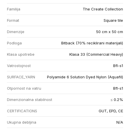
Familija
The Create Collection
Format
Square tile
Dimenzije
50 cm x 50 cm
Podloga
Bitback (70% reciklirani materijali)
Klasa upotrebe
Klasa 33 (Commercial Heavy)
Vatrostojnost
Bfl-s1
SURFACE_YARN
Polyamide 6 Solution Dyed Nylon (Aquafil)
Otpornost na vatru
Bfl-s1
Dimenzionalna stabilnost
≤ 0.2%
CERTIFICATIONS
GUT, EPD, CE
Ukupna debljina
N/A