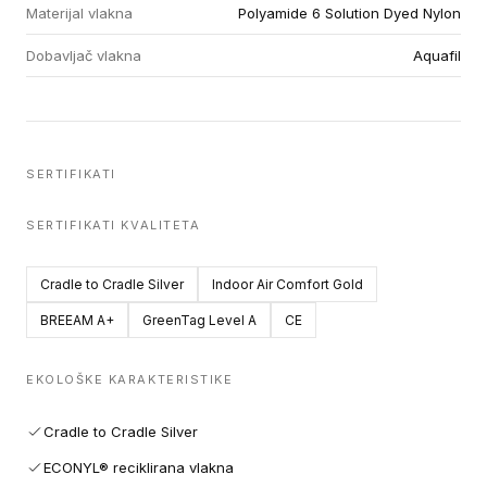
Materijal vlakna
Polyamide 6 Solution Dyed Nylon
Dobavljač vlakna
Aquafil
SERTIFIKATI
SERTIFIKATI KVALITETA
Cradle to Cradle Silver
Indoor Air Comfort Gold
BREEAM A+
GreenTag Level A
CE
EKOLOŠKE KARAKTERISTIKE
Cradle to Cradle Silver
ECONYL® reciklirana vlakna