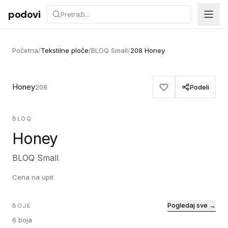
Preskoči na sadržaj
podovi
Početna
/
Tekstilne ploče
/
BLOQ Small
/
208 Honey
Honey
208
Podeli
BLOQ
Honey
BLOQ Small
Cena na upit
Pogledaj sve →
BOJE
6
boja