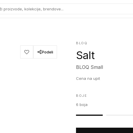
ži proizvode, kolekcije, brendove...
BLOQ
Salt
Podeli
BLOQ Small
Cena na upit
BOJE
6
boja