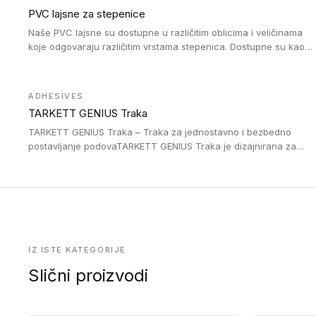
velikom cirkulacijom.
PVC lajsne za stepenice
Naše PVC lajsne su dostupne u različitim oblicima i veličinama
koje odgovaraju različitim vrstama stepenica. Dostupne su kao
PVC oble ili blago zaobljene sa poluprečnikom savijanja od 8R.
Jednostavne su za ugradnu zahvaljujući savitljivoj strukturi i
kompatibilne sa heterogenim i homogenim vinilnim podovima u
ADHESIVES
rolnama. Naše PVC lajsne su dostupne i u varijanti sa ravnim
TARKETT GENIUS Traka
uglom, sa poluprečnikom savijanja od 2R za stepenice više od
16 cm. Poste i verzije od aluminijuma za oblasti pod visokim
TARKETT GENIUS Traka – Traka za jednostavno i bezbedno
opterećenjem. Postavljaju se na postojeći pod. Veoma su
postavljanje podovaTARKETT GENIUS Traka je dizajnirana za
dekorativne i pružaju elegantan vizuelni izgled.
upotrebu kod podovima iz Excellence Genius loose-lay
kolekcije.
IZ ISTE KATEGORIJE
Slični proizvodi