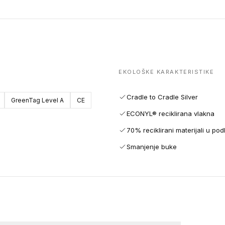
EKOLOŠKE KARAKTERISTIKE
Cradle to Cradle Silver
GreenTag Level A
CE
ECONYL® reciklirana vlakna
70% reciklirani materijali u pod
Smanjenje buke