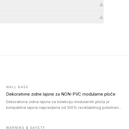
WALL BASE
Dekorativne zidne lajsne za NON-PVC modularne ploče
Dekorativna zidna lajsna za kolekciju modularnih ploča je
kompaktna lajsna napravljena od 100% reciklabilnog polistirena,
sa najmanje 30% recikliranog materijala.
WARNING & SAFETY