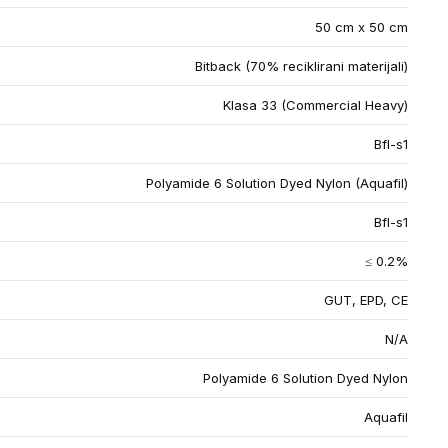
50 cm x 50 cm
Bitback (70% reciklirani materijali)
Klasa 33 (Commercial Heavy)
Bfl-s1
Polyamide 6 Solution Dyed Nylon (Aquafil)
Bfl-s1
≤ 0.2%
GUT, EPD, CE
N/A
Polyamide 6 Solution Dyed Nylon
Aquafil