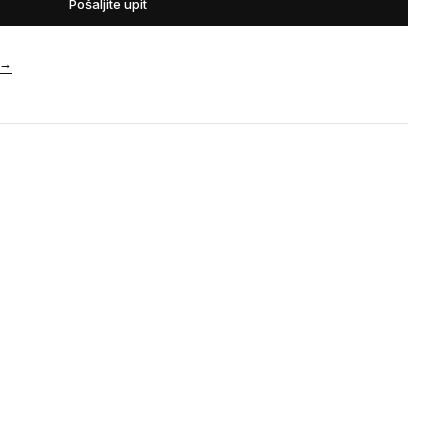
Pošaljite upit
→