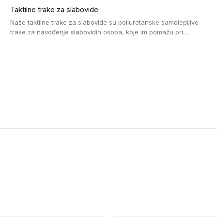
Taktilne trake za slabovide
Naše taktilne trake za slabovide su poliuretanske samolepljive
trake za navođenje slabovidih osoba, koje im pomažu pri
kretanju u prostoru. Ravne trake omogućavaju slabovidim
osobama da prate putanju pomoću belog štapa. Ove taktilne
trake su kompatibilne sa homogenim i heterogenim vinilnim
podovima, LVT lepljenim pločicama i linoleumom.