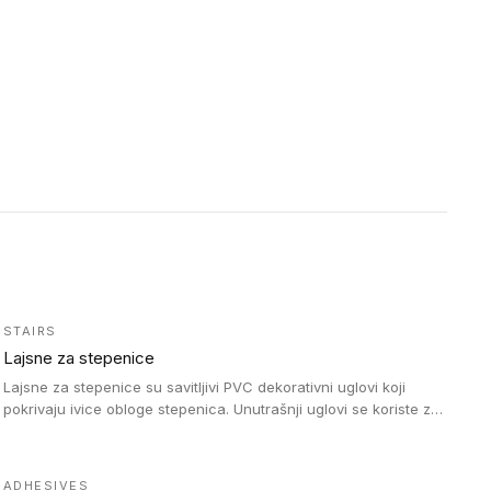
STAIRS
Lajsne za stepenice
Lajsne za stepenice su savitljivi PVC dekorativni uglovi koji
pokrivaju ivice obloge stepenica. Unutrašnji uglovi se koriste za
zaštitu donjeg dela zida duže stepeništa. Spoljašnji uglovi se
koriste da se zaštite i sakriju ivice obloge stepenica. Ovi uglovi
stepenica su osmišljeni tako da formiraju glatku i atraktivnu
ADHESIVES