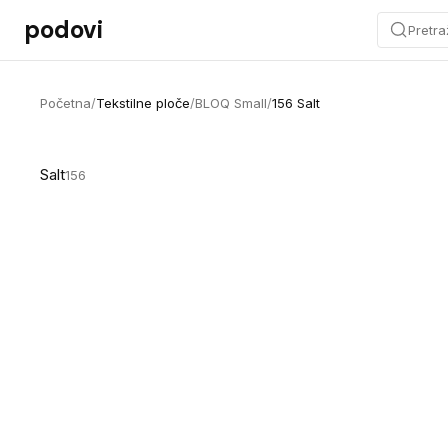
Preskoči na sadržaj
podovi
Pretra
Početna
/
Tekstilne ploče
/
BLOQ Small
/
156 Salt
Salt
156