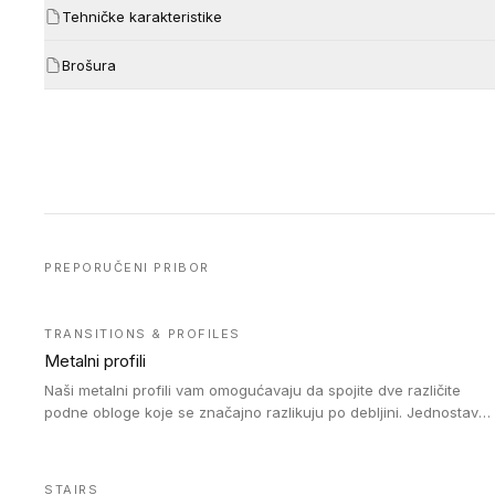
Tehničke karakteristike
Brošura
PREPORUČENI PRIBOR
TRANSITIONS & PROFILES
Metalni profili
Naši metalni profili vam omogućavaju da spojite dve različite
podne obloge koje se značajno razlikuju po debljini. Jednostavni
su za ugradnju i ne ometaju kretanje zahvaljujući velikom
nagibu. Mogu da se koriste za ublažavanje razlike u debljini do
8mm. Naši metalni profili mogu da se koriste u oblastima sa
STAIRS