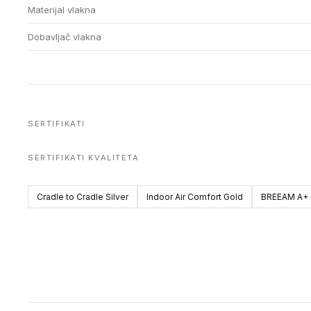
Materijal vlakna
Dobavljač vlakna
SERTIFIKATI
SERTIFIKATI KVALITETA
Cradle to Cradle Silver
Indoor Air Comfort Gold
BREEAM A+