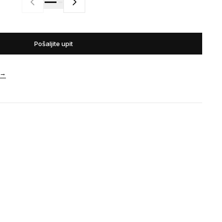
Pošaljite upit
→