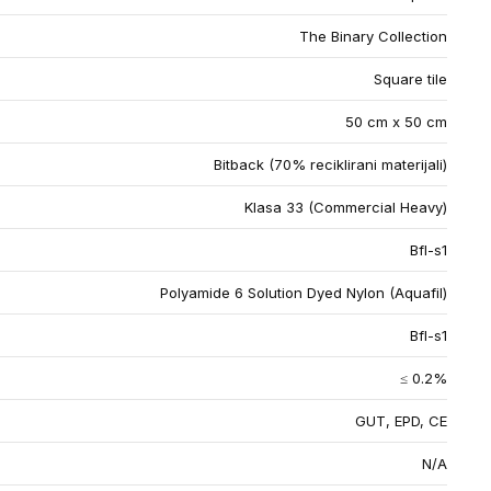
The Binary Collection
Square tile
50 cm x 50 cm
Bitback (70% reciklirani materijali)
Klasa 33 (Commercial Heavy)
Bfl-s1
Polyamide 6 Solution Dyed Nylon (Aquafil)
Bfl-s1
≤ 0.2%
GUT, EPD, CE
N/A