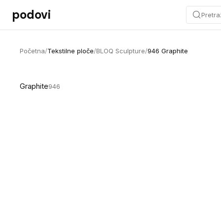
Preskoči na sadržaj
podovi
Pretra
Početna
/
Tekstilne ploče
/
BLOQ Sculpture
/
946 Graphite
Graphite
946