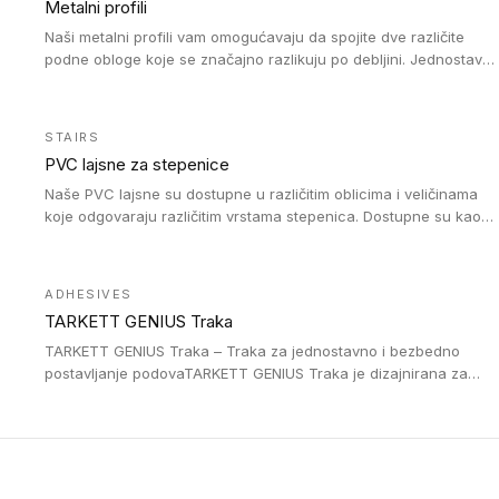
Metalni profili
Naši metalni profili vam omogućavaju da spojite dve različite
podne obloge koje se značajno razlikuju po debljini. Jednostavni
su za ugradnju i ne ometaju kretanje zahvaljujući velikom
nagibu. Mogu da se koriste za ublažavanje razlike u debljini do
8mm. Naši metalni profili mogu da se koriste u oblastima sa
STAIRS
velikom cirkulacijom.
PVC lajsne za stepenice
Naše PVC lajsne su dostupne u različitim oblicima i veličinama
koje odgovaraju različitim vrstama stepenica. Dostupne su kao
PVC oble ili blago zaobljene sa poluprečnikom savijanja od 8R.
Jednostavne su za ugradnu zahvaljujući savitljivoj strukturi i
kompatibilne sa heterogenim i homogenim vinilnim podovima u
ADHESIVES
rolnama. Naše PVC lajsne su dostupne i u varijanti sa ravnim
TARKETT GENIUS Traka
uglom, sa poluprečnikom savijanja od 2R za stepenice više od
16 cm. Poste i verzije od aluminijuma za oblasti pod visokim
TARKETT GENIUS Traka – Traka za jednostavno i bezbedno
opterećenjem. Postavljaju se na postojeći pod. Veoma su
postavljanje podovaTARKETT GENIUS Traka je dizajnirana za
dekorativne i pružaju elegantan vizuelni izgled.
upotrebu kod podovima iz Excellence Genius loose-lay
kolekcije.