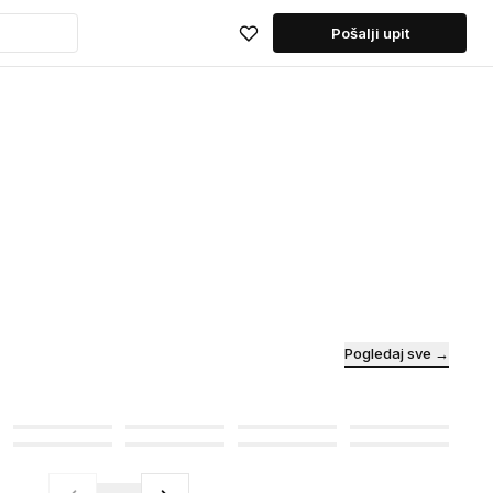
Pošalji upit
Pogledaj sve →