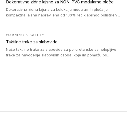
Dekorativne zidne lajsne za NON-PVC modularne ploče
Dekorativna zidna lajsna za kolekciju modularnih ploča je
kompaktna lajsna napravljena od 100% reciklabilnog polistirena,
sa najmanje 30% recikliranog materijala.
WARNING & SAFETY
Taktilne trake za slabovide
Naše taktilne trake za slabovide su poliuretanske samolepljive
trake za navođenje slabovidih osoba, koje im pomažu pri
kretanju u prostoru. Ravne trake omogućavaju slabovidim
osobama da prate putanju pomoću belog štapa. Ove taktilne
trake su kompatibilne sa homogenim i heterogenim vinilnim
podovima, LVT lepljenim pločicama i linoleumom.