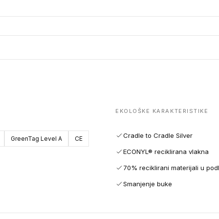
EKOLOŠKE KARAKTERISTIKE
Cradle to Cradle Silver
GreenTag Level A
CE
ECONYL® reciklirana vlakna
70% reciklirani materijali u pod
Smanjenje buke