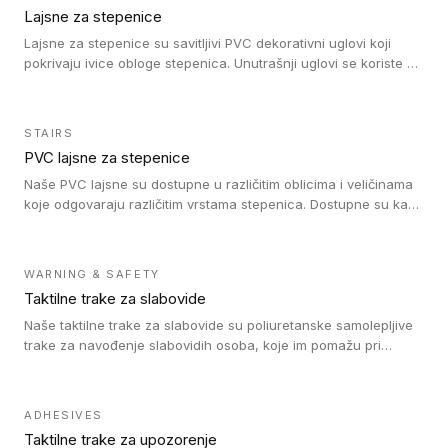
Lajsne za stepenice
Lajsne za stepenice su savitljivi PVC dekorativni uglovi koji
pokrivaju ivice obloge stepenica. Unutrašnji uglovi se koriste za
zaštitu donjeg dela zida duže stepeništa. Spoljašnji uglovi se
koriste da se zaštite i sakriju ivice obloge stepenica. Ovi uglovi
stepenica su osmišljeni tako da formiraju glatku i atraktivnu
STAIRS
ivicu. Kompatibilni su sa heterogenim i homogenim vinilnim
PVC lajsne za stepenice
podovima i Tarkett Tapiflex oblogama za stepenice.
Naše PVC lajsne su dostupne u različitim oblicima i veličinama
koje odgovaraju različitim vrstama stepenica. Dostupne su kao
PVC oble ili blago zaobljene sa poluprečnikom savijanja od 8R.
Jednostavne su za ugradnu zahvaljujući savitljivoj strukturi i
kompatibilne sa heterogenim i homogenim vinilnim podovima u
WARNING & SAFETY
rolnama. Naše PVC lajsne su dostupne i u varijanti sa ravnim
Taktilne trake za slabovide
uglom, sa poluprečnikom savijanja od 2R za stepenice više od
16 cm. Poste i verzije od aluminijuma za oblasti pod visokim
Naše taktilne trake za slabovide su poliuretanske samolepljive
opterećenjem. Postavljaju se na postojeći pod. Veoma su
trake za navođenje slabovidih osoba, koje im pomažu pri
dekorativne i pružaju elegantan vizuelni izgled.
kretanju u prostoru. Ravne trake omogućavaju slabovidim
osobama da prate putanju pomoću belog štapa. Ove taktilne
trake su kompatibilne sa homogenim i heterogenim vinilnim
ADHESIVES
podovima, LVT lepljenim pločicama i linoleumom.
Taktilne trake za upozorenje