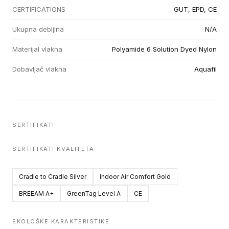
CERTIFICATIONS
GUT, EPD, CE
Ukupna debljina
N/A
Materijal vlakna
Polyamide 6 Solution Dyed Nylon
Dobavljač vlakna
Aquafil
SERTIFIKATI
SERTIFIKATI KVALITETA
Cradle to Cradle Silver
Indoor Air Comfort Gold
BREEAM A+
GreenTag Level A
CE
EKOLOŠKE KARAKTERISTIKE