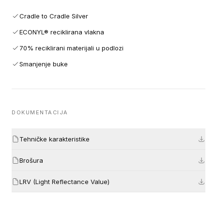
Cradle to Cradle Silver
ECONYL® reciklirana vlakna
70% reciklirani materijali u podlozi
Smanjenje buke
DOKUMENTACIJA
Tehničke karakteristike
Brošura
LRV (Light Reflectance Value)