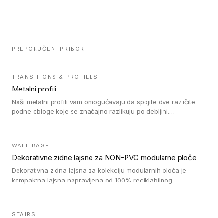
PREPORUČENI PRIBOR
TRANSITIONS & PROFILES
Metalni profili
Naši metalni profili vam omogućavaju da spojite dve različite
podne obloge koje se značajno razlikuju po debljini.
Jednostavni su za ugradnju i ne ometaju kretanje zahvaljujući
velikom nagibu. Mogu da se koriste za ublažavanje razlike u
debljini do 8mm. Naši metalni profili mogu da se koriste u
WALL BASE
oblastima sa velikom cirkulacijom.
Dekorativne zidne lajsne za NON-PVC modularne ploče
Dekorativna zidna lajsna za kolekciju modularnih ploča je
kompaktna lajsna napravljena od 100% reciklabilnog
polistirena, sa najmanje 30% recikliranog materijala.
STAIRS