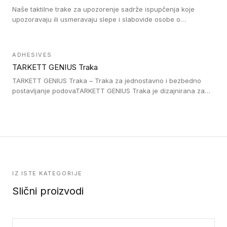
Naše taktilne trake za upozorenje sadrže ispupčenja koje
upozoravaju ili usmeravaju slepe i slabovide osobe o
postojanju prepreke ili oblasti u kojoj je kretanje otežano, kao
što su na primer stepenice. Ove taktilne trake mogu biti
postavljene na homogenim i heterogenim podovima, LVT
ADHESIVES
lepljenim ili linoleumskim podovima, u skladu sa zahtevima za
TARKETT GENIUS Traka
pristup i bezbednost osoba sa invaliditetom i sa NF P 98 351
Pristupačnost. Dostupne su u 3 formata: gumene ploče koje se
TARKETT GENIUS Traka – Traka za jednostavno i bezbedno
lepe, poliuertanske samolepljive u kvadratnom i pravougaonom
postavljanje podovaTARKETT GENIUS Traka je dizajnirana za
formatu.
upotrebu kod podovima iz Excellence Genius loose-lay
kolekcije.
IZ ISTE KATEGORIJE
Slični proizvodi