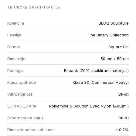
TEHNIČKE SPECIFIKACIJE
Kolekcija
BLOQ Sculpture
Familija
The Binary Collection
Format
Square tile
Dimenzije
50 cm x 50 cm
Podloga
Bitback (70% reciklirani materijali)
Klasa upotrebe
Klasa 33 (Commercial Heavy)
Vatrostojnost
Bfl-s1
SURFACE_YARN
Polyamide 6 Solution Dyed Nylon (Aquafil)
Otpornost na vatru
Bfl-s1
Dimenzionalna stabilnost
≤ 0.2%