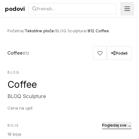
Preskoči na sadržaj
podovi
Početna
/
Tekstilne ploče
/
BLOQ Sculpture
/
812 Coffee
Coffee
812
Podeli
BLOQ
Coffee
BLOQ Sculpture
Cena na upit
Pogledaj sve →
BOJE
18
boja