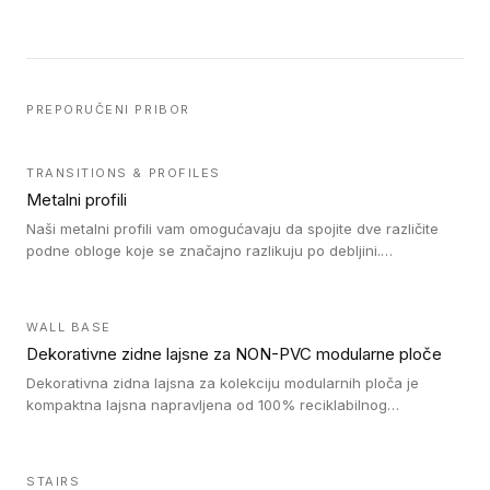
PREPORUČENI PRIBOR
TRANSITIONS & PROFILES
Metalni profili
Naši metalni profili vam omogućavaju da spojite dve različite
podne obloge koje se značajno razlikuju po debljini.
Jednostavni su za ugradnju i ne ometaju kretanje zahvaljujući
velikom nagibu. Mogu da se koriste za ublažavanje razlike u
debljini do 8mm. Naši metalni profili mogu da se koriste u
WALL BASE
oblastima sa velikom cirkulacijom.
Dekorativne zidne lajsne za NON-PVC modularne ploče
Dekorativna zidna lajsna za kolekciju modularnih ploča je
kompaktna lajsna napravljena od 100% reciklabilnog
polistirena, sa najmanje 30% recikliranog materijala.
STAIRS