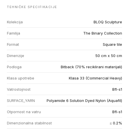
TEHNIČKE SPECIFIKACIJE
Kolekcija
BLOQ Sculpture
Familija
The Binary Collection
Format
Square tile
Dimenzije
50 cm x 50 cm
Podloga
Bitback (70% reciklirani materijali)
Klasa upotrebe
Klasa 33 (Commercial Heavy)
Vatrostojnost
Bfl-s1
SURFACE_YARN
Polyamide 6 Solution Dyed Nylon (Aquafil)
Otpornost na vatru
Bfl-s1
Dimenzionalna stabilnost
≤ 0.2%