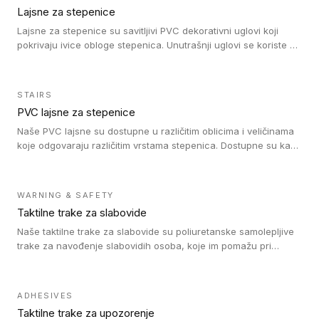
Lajsne za stepenice
Lajsne za stepenice su savitljivi PVC dekorativni uglovi koji
pokrivaju ivice obloge stepenica. Unutrašnji uglovi se koriste za
zaštitu donjeg dela zida duže stepeništa. Spoljašnji uglovi se
koriste da se zaštite i sakriju ivice obloge stepenica. Ovi uglovi
stepenica su osmišljeni tako da formiraju glatku i atraktivnu
STAIRS
ivicu. Kompatibilni su sa heterogenim i homogenim vinilnim
PVC lajsne za stepenice
podovima i Tarkett Tapiflex oblogama za stepenice.
Naše PVC lajsne su dostupne u različitim oblicima i veličinama
koje odgovaraju različitim vrstama stepenica. Dostupne su kao
PVC oble ili blago zaobljene sa poluprečnikom savijanja od 8R.
Jednostavne su za ugradnu zahvaljujući savitljivoj strukturi i
kompatibilne sa heterogenim i homogenim vinilnim podovima u
WARNING & SAFETY
rolnama. Naše PVC lajsne su dostupne i u varijanti sa ravnim
Taktilne trake za slabovide
uglom, sa poluprečnikom savijanja od 2R za stepenice više od
16 cm. Poste i verzije od aluminijuma za oblasti pod visokim
Naše taktilne trake za slabovide su poliuretanske samolepljive
opterećenjem. Postavljaju se na postojeći pod. Veoma su
trake za navođenje slabovidih osoba, koje im pomažu pri
dekorativne i pružaju elegantan vizuelni izgled.
kretanju u prostoru. Ravne trake omogućavaju slabovidim
osobama da prate putanju pomoću belog štapa. Ove taktilne
trake su kompatibilne sa homogenim i heterogenim vinilnim
ADHESIVES
podovima, LVT lepljenim pločicama i linoleumom.
Taktilne trake za upozorenje