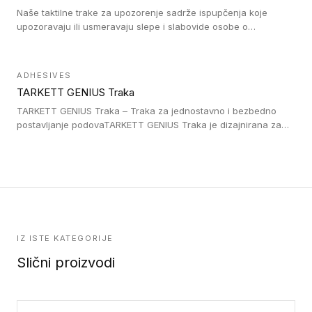
Naše taktilne trake za upozorenje sadrže ispupčenja koje
upozoravaju ili usmeravaju slepe i slabovide osobe o
postojanju prepreke ili oblasti u kojoj je kretanje otežano, kao
što su na primer stepenice. Ove taktilne trake mogu biti
postavljene na homogenim i heterogenim podovima, LVT
ADHESIVES
lepljenim ili linoleumskim podovima, u skladu sa zahtevima za
TARKETT GENIUS Traka
pristup i bezbednost osoba sa invaliditetom i sa NF P 98 351
Pristupačnost. Dostupne su u 3 formata: gumene ploče koje se
TARKETT GENIUS Traka – Traka za jednostavno i bezbedno
lepe, poliuertanske samolepljive u kvadratnom i pravougaonom
postavljanje podovaTARKETT GENIUS Traka je dizajnirana za
formatu.
upotrebu kod podovima iz Excellence Genius loose-lay
kolekcije.
IZ ISTE KATEGORIJE
Slični proizvodi