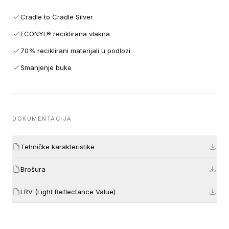
Cradle to Cradle Silver
ECONYL® reciklirana vlakna
70% reciklirani materijali u podlozi
Smanjenje buke
DOKUMENTACIJA
Tehničke karakteristike
Brošura
LRV (Light Reflectance Value)