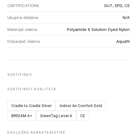
CERTIFICATIONS
GUT, EPD, CE
Ukupna debljina
N/A
Materijal vlakna
Polyamide 6 Solution Dyed Nylon
Dobavljač vlakna
Aquafil
SERTIFIKATI
SERTIFIKATI KVALITETA
Cradle to Cradle Silver
Indoor Air Comfort Gold
BREEAM A+
GreenTag Level A
CE
EKOLOŠKE KARAKTERISTIKE