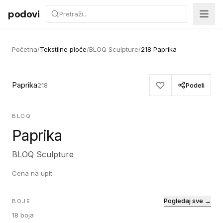
Preskoči na sadržaj
podovi
Početna
/
Tekstilne ploče
/
BLOQ Sculpture
/
218 Paprika
Paprika
218
Podeli
BLOQ
Paprika
BLOQ Sculpture
Cena na upit
Pogledaj sve →
BOJE
18
boja