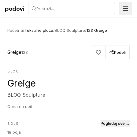
Preskoči na sadržaj
podovi
Početna
/
Tekstilne ploče
/
BLOQ Sculpture
/
123 Greige
Greige
123
Podeli
BLOQ
Greige
BLOQ Sculpture
Cena na upit
Pogledaj sve →
BOJE
18
boja