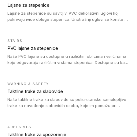
Lajsne za stepenice
Lajsne za stepenice su savitljivi PVC dekorativni uglovi koji
pokrivaju ivice obloge stepenica. Unutrašnji uglovi se koriste za
zaštitu donjeg dela zida duže stepeništa. Spoljašnji uglovi se
koriste da se zaštite i sakriju ivice obloge stepenica. Ovi uglovi
stepenica su osmišljeni tako da formiraju glatku i atraktivnu
STAIRS
ivicu. Kompatibilni su sa heterogenim i homogenim vinilnim
PVC lajsne za stepenice
podovima i Tarkett Tapiflex oblogama za stepenice.
Naše PVC lajsne su dostupne u različitim oblicima i veličinama
koje odgovaraju različitim vrstama stepenica. Dostupne su kao
PVC oble ili blago zaobljene sa poluprečnikom savijanja od 8R.
Jednostavne su za ugradnu zahvaljujući savitljivoj strukturi i
kompatibilne sa heterogenim i homogenim vinilnim podovima u
WARNING & SAFETY
rolnama. Naše PVC lajsne su dostupne i u varijanti sa ravnim
Taktilne trake za slabovide
uglom, sa poluprečnikom savijanja od 2R za stepenice više od
16 cm. Poste i verzije od aluminijuma za oblasti pod visokim
Naše taktilne trake za slabovide su poliuretanske samolepljive
opterećenjem. Postavljaju se na postojeći pod. Veoma su
trake za navođenje slabovidih osoba, koje im pomažu pri
dekorativne i pružaju elegantan vizuelni izgled.
kretanju u prostoru. Ravne trake omogućavaju slabovidim
osobama da prate putanju pomoću belog štapa. Ove taktilne
trake su kompatibilne sa homogenim i heterogenim vinilnim
ADHESIVES
podovima, LVT lepljenim pločicama i linoleumom.
Taktilne trake za upozorenje