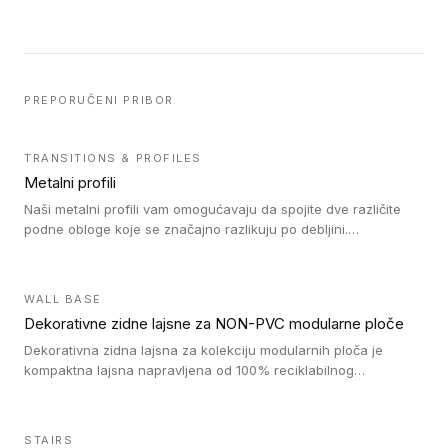
PREPORUČENI PRIBOR
TRANSITIONS & PROFILES
Metalni profili
Naši metalni profili vam omogućavaju da spojite dve različite
podne obloge koje se značajno razlikuju po debljini.
Jednostavni su za ugradnju i ne ometaju kretanje zahvaljujući
velikom nagibu. Mogu da se koriste za ublažavanje razlike u
debljini do 8mm. Naši metalni profili mogu da se koriste u
WALL BASE
oblastima sa velikom cirkulacijom.
Dekorativne zidne lajsne za NON-PVC modularne ploče
Dekorativna zidna lajsna za kolekciju modularnih ploča je
kompaktna lajsna napravljena od 100% reciklabilnog
polistirena, sa najmanje 30% recikliranog materijala.
STAIRS