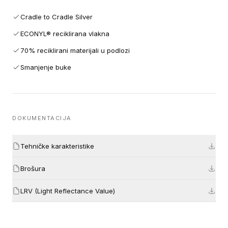
Cradle to Cradle Silver
ECONYL® reciklirana vlakna
70% reciklirani materijali u podlozi
Smanjenje buke
DOKUMENTACIJA
Tehničke karakteristike
Brošura
LRV (Light Reflectance Value)