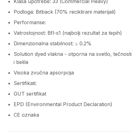
Klasa upotrebe: 33 (Commercial Heavy)
Podloga: Bitback (70% reciklirani materijali)
Performanse:
Vatrostojnost: Bfl-s1 (najbolji rezultat za tepih)
Dimenzionalna stabilnost: ≤ 0.2%
Solution dyed vlakna - otporna na svetlo, tečnosti
i belila
Visoka zvučna apsorpcija
Sertifikati:
GUT sertifikat
EPD (Environmental Product Declaration)
CE oznaka