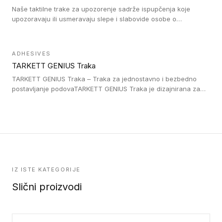
Naše taktilne trake za upozorenje sadrže ispupčenja koje
upozoravaju ili usmeravaju slepe i slabovide osobe o
postojanju prepreke ili oblasti u kojoj je kretanje otežano, kao
što su na primer stepenice. Ove taktilne trake mogu biti
postavljene na homogenim i heterogenim podovima, LVT
ADHESIVES
lepljenim ili linoleumskim podovima, u skladu sa zahtevima za
TARKETT GENIUS Traka
pristup i bezbednost osoba sa invaliditetom i sa NF P 98 351
Pristupačnost. Dostupne su u 3 formata: gumene ploče koje se
TARKETT GENIUS Traka – Traka za jednostavno i bezbedno
lepe, poliuertanske samolepljive u kvadratnom i pravougaonom
postavljanje podovaTARKETT GENIUS Traka je dizajnirana za
formatu.
upotrebu kod podovima iz Excellence Genius loose-lay
kolekcije.
IZ ISTE KATEGORIJE
Slični proizvodi