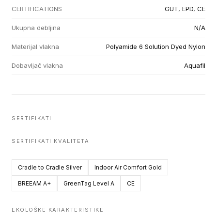
CERTIFICATIONS
GUT, EPD, CE
Ukupna debljina
N/A
Materijal vlakna
Polyamide 6 Solution Dyed Nylon
Dobavljač vlakna
Aquafil
SERTIFIKATI
SERTIFIKATI KVALITETA
Cradle to Cradle Silver
Indoor Air Comfort Gold
BREEAM A+
GreenTag Level A
CE
EKOLOŠKE KARAKTERISTIKE