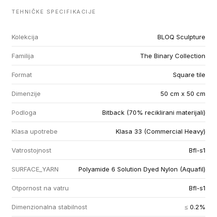
TEHNIČKE SPECIFIKACIJE
Kolekcija
BLOQ Sculpture
Familija
The Binary Collection
Format
Square tile
Dimenzije
50 cm x 50 cm
Podloga
Bitback (70% reciklirani materijali)
Klasa upotrebe
Klasa 33 (Commercial Heavy)
Vatrostojnost
Bfl-s1
SURFACE_YARN
Polyamide 6 Solution Dyed Nylon (Aquafil)
Otpornost na vatru
Bfl-s1
Dimenzionalna stabilnost
≤ 0.2%