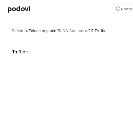
Preskoči na sadržaj
podovi
Pretra
Početna
/
Tekstilne ploče
/
BLOQ Sculpture
/
111 Truffle
Truffle
111