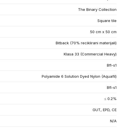
The Binary Collection
Square tile
50 cm x 50 cm
Bitback (70% reciklirani materijali)
Klasa 33 (Commercial Heavy)
Bfl-s1
Polyamide 6 Solution Dyed Nylon (Aquafil)
Bfl-s1
≤ 0.2%
GUT, EPD, CE
N/A