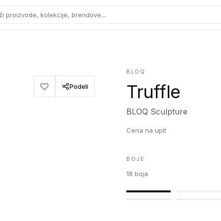
ži proizvode, kolekcije, brendove...
BLOQ
Truffle
Podeli
BLOQ Sculpture
Cena na upit
BOJE
18
boja