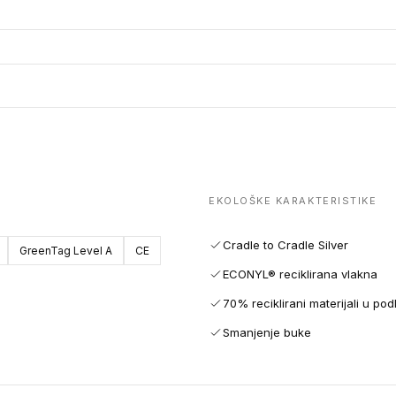
EKOLOŠKE KARAKTERISTIKE
Cradle to Cradle Silver
GreenTag Level A
CE
ECONYL® reciklirana vlakna
70% reciklirani materijali u pod
Smanjenje buke