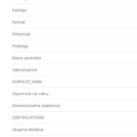
Familija
Format
Dimenzije
Podloga
Klasa upotrebe
Vatrostojnost
SURFACE_YARN
Otpornost na vatru
Dimenzionalna stabilnost
CERTIFICATIONS
Ukupna debljina