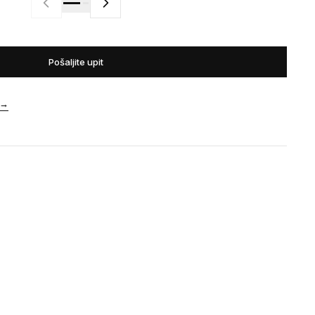
Pošaljite upit
→