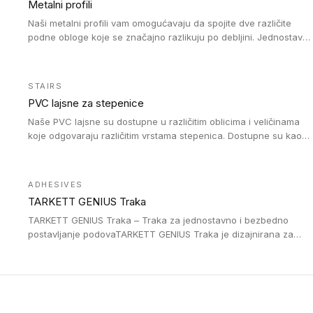
Metalni profili
Naši metalni profili vam omogućavaju da spojite dve različite
podne obloge koje se značajno razlikuju po debljini. Jednostavni
su za ugradnju i ne ometaju kretanje zahvaljujući velikom
nagibu. Mogu da se koriste za ublažavanje razlike u debljini do
8mm. Naši metalni profili mogu da se koriste u oblastima sa
STAIRS
velikom cirkulacijom.
PVC lajsne za stepenice
Naše PVC lajsne su dostupne u različitim oblicima i veličinama
koje odgovaraju različitim vrstama stepenica. Dostupne su kao
PVC oble ili blago zaobljene sa poluprečnikom savijanja od 8R.
Jednostavne su za ugradnu zahvaljujući savitljivoj strukturi i
kompatibilne sa heterogenim i homogenim vinilnim podovima u
ADHESIVES
rolnama. Naše PVC lajsne su dostupne i u varijanti sa ravnim
TARKETT GENIUS Traka
uglom, sa poluprečnikom savijanja od 2R za stepenice više od
16 cm. Poste i verzije od aluminijuma za oblasti pod visokim
TARKETT GENIUS Traka – Traka za jednostavno i bezbedno
opterećenjem. Postavljaju se na postojeći pod. Veoma su
postavljanje podovaTARKETT GENIUS Traka je dizajnirana za
dekorativne i pružaju elegantan vizuelni izgled.
upotrebu kod podovima iz Excellence Genius loose-lay
kolekcije.