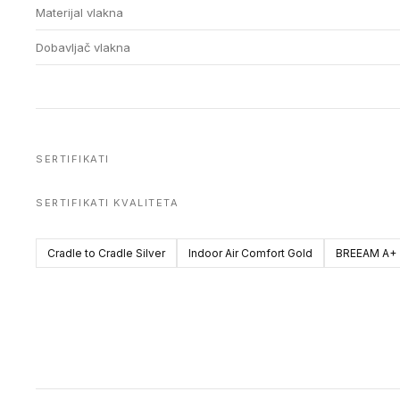
Materijal vlakna
Dobavljač vlakna
SERTIFIKATI
SERTIFIKATI KVALITETA
Cradle to Cradle Silver
Indoor Air Comfort Gold
BREEAM A+